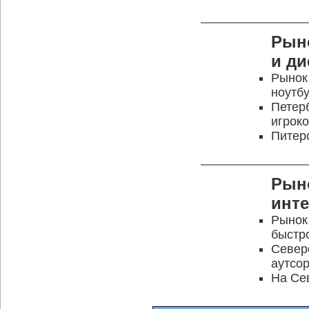
Рын
и ди
Рынок 
ноутб
Петер
игрок
Питер
Рын
инте
Рынок
быстр
Север
аутсо
На Се