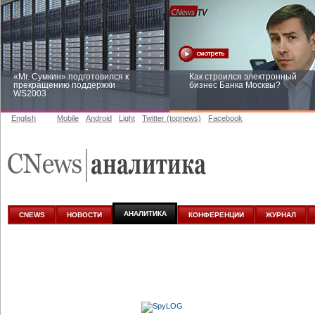
«Mr. Сумкин» подготовился к
Как строился электронный
прекращению поддержки
бизнес Банка Москвы?
WS2003
English
Mobile
Android
Light
Twitter (topnews)
Facebook
Заоблачная оптимизация: как
Рейтинг CNewsInfrastructure 20
Faberlic изменил подход к
приглашаем участвовать
аналитике
АНАЛИТИКА
CNEWS
НОВОСТИ
КОНФЕРЕНЦИИ
ЖУРНАЛ