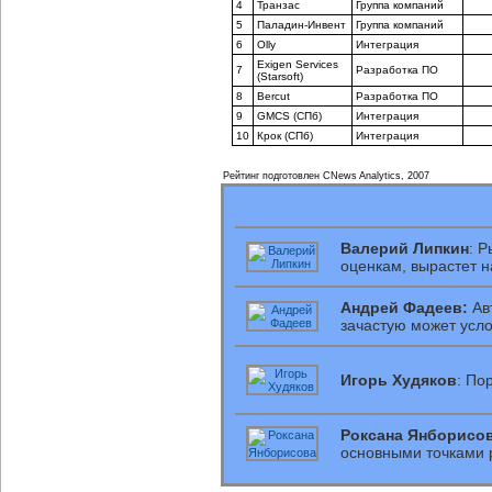
4
Транзас
Группа компаний
5
Паладин-Инвент
Группа компаний
6
Olly
Интеграция
Exigen Services
7
Разработка ПО
(Starsoft)
8
Bercut
Разработка ПО
9
GMCS (СПб)
Интеграция
10
Крок (СПб)
Интеграция
Рейтинг подготовлен CNews Analytics, 2007
Валерий Липкин
: 
оценкам, вырастет 
Андрей Фадеев:
Ав
зачастую может усл
Игорь Худяков
: По
Роксана Янборисов
основными точками 