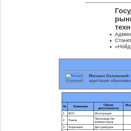
Госу
рынк
тех
Админ
Стане
«Нойд
Михаил Осеевский:
адаптации образован
Сфера
Выр
№
Компания
деятельности
1
BCC
Интеграция
Производство
2
Рамэк
компьютеров
3
Superware
Дистрибуция