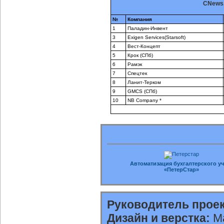
CNews.
№
Компания
1
Паладин-Инвент
3
Exigen Services(Starsoft)
4
Вест-Концепт
5
Крок (СПб)
6
Рамэк
7
Спецтек
8
Ланит-Терком
9
GMCS (СПб)
10
NB Company *
Автоматизация бухгалтерского уч
«ПетерСтар»
Руководитель проек
Дизайн и верстка:
Ма