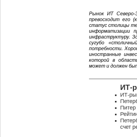
Рынок ИТ Северо-З
превосходит его (
статус столицы те
информатизации п
инфраструктуру. З
сугубо «столичны
потребности. Хоро
иностранные инве
которой в области
может и должен быт
ИТ-
ИТ-ры
Петерб
Питер
Рейти
Петерб
счет р