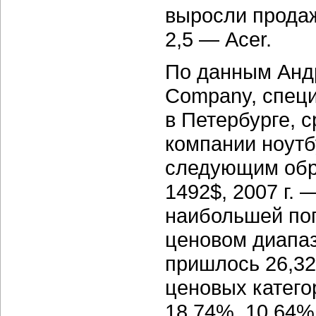
выросли продаж
2,5 — Acer.
По данным Андр
Company, спец
в Петербурге, 
компании ноутб
следующим обра
1492$, 2007 г.
наибольшей поп
ценовом диапаз
пришлось 26,32
ценовых категор
18,74%, 10,64%