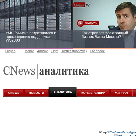
«Mr. Сумкин» подготовился к
Как строился электронный
прекращению поддержки
бизнес Банка Москвы?
WS2003
English
Mobile
Android
Light
Twitter (topnews)
Facebook
Заоблачная оптимизация: как
Рейтинг CNewsInfrastructure 20
Faberlic изменил подход к
приглашаем участвовать
аналитике
АНАЛИТИКА
CNEWS
НОВОСТИ
КОНФЕРЕНЦИИ
ЖУРНАЛ
Обзор
"ИТ в Санкт-Петербурге