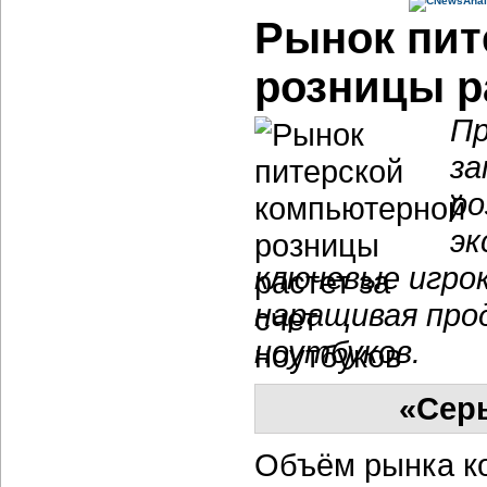
Рынок пит
розницы ра
Пр
за
ро
эк
ключевые игро
наращивая про
ноутбуков.
«Сер
Объём рынка к