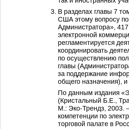
так и иностранных уча
В разделах главы 7 то
США этому вопросу по
Администратора», 417
электронной коммерци
регламентируется дея
координировать деяте
по осуществлению поли
главы (Администратора
за поддержание инфор
общего назначения), и
По данным издания «
(Кристальный Б.Е., Тр
М.:
Эко-Трендз
, 2003.
компетенции по элект
торговой палате в Рос