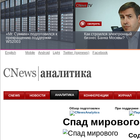
«Mr. Сумкин» подготовился к
Как строился электронный
прекращению поддержки
бизнес Банка Москвы?
WS2003
English
Mobile
Android
Light
Twitter (topnews)
Facebook
Заоблачная оптимизация: как
Рейтинг CNewsInfrastructure 20
Faberlic изменил подход к
приглашаем участвовать
аналитике
АНАЛИТИКА
CNEWS
НОВОСТИ
КОНФЕРЕНЦИИ
ЖУРНАЛ
Обзор подготовлен
При поддержке 
Спад мирового
Со