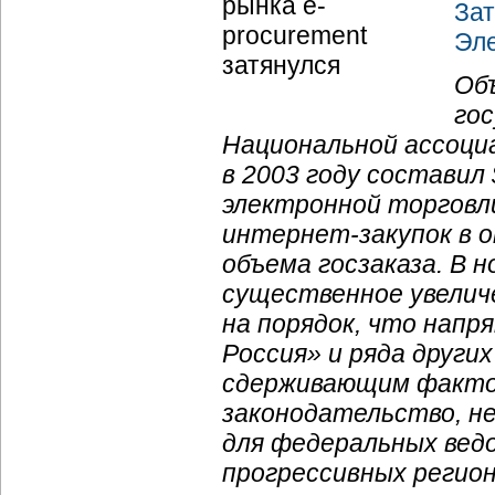
За
Эле
Об
го
Национальной ассоци
в 2003 году составил 
электронной торговл
интернет-закупок
в о
объема госзаказа. В 
существенное увеличе
на порядок, что напр
Россия» и ряда други
сдерживающим факто
законодательство, н
для федеральных вед
прогрессивных регио