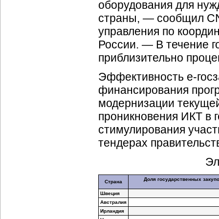
оборудования для нужд
страны, — сообщил C
управления по коорди
России. — В течение 
приблизительно процен
Эффективность
e-гос
финансирования прог
модернизации текущей
проникновения ИКТ в 
стимулирования участ
тендерах правительст
Эл
Доля государственных закупо
Страна
Швеция
Австралия
Ирландия