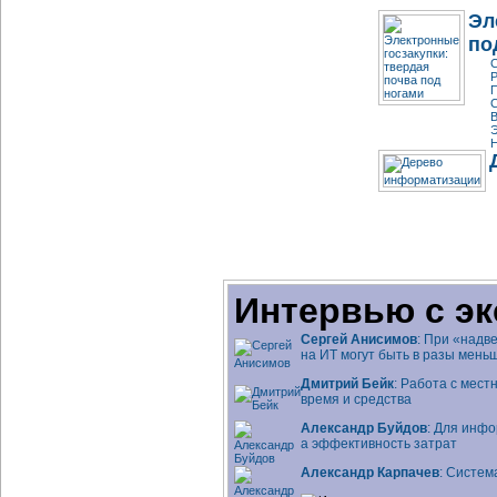
Эл
по
С
Р
П
С
В
Э
Н
Интервью с эк
Сергей Анисимов
: При «надв
на ИТ могут быть в разы мень
Дмитрий Бейк
: Работа с мес
время и средства
Александр Буйдов
: Для инфо
а эффективность затрат
Александр Карпачев
: Систем