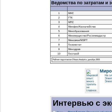
Ведомства по затратам и
1
МНС
2
ГТК
3
МПС
4
Минфин/Казначейство
5
Минобразования
6
Минимущество/Росземкадастр
7
Минсвязи/МЭРТ
8
Госкомстат
9
Минздрав
10
Госстрой
Рейтинг подготовлен CNews Analytics, декабрь 2003
Миро
На эл
Элект
Элект
Интервью с эк