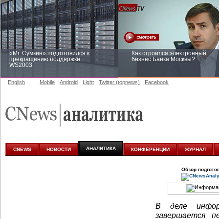
«Mr. Сумкин» подготовился к
Как строился электронный
прекращению поддержки
бизнес Банка Москвы?
WS2003
English
Mobile
Android
Light
Twitter (topnews)
Facebook
Заоблачная оптимизация: как
Рейтинг CNewsInfrastructure 20
Faberlic изменил подход к
приглашаем участвовать
аналитике
АНАЛИТИКА
CNEWS
НОВОСТИ
КОНФЕРЕНЦИИ
ЖУРНАЛ
Обзор подгото
В деле инфор
завершается п