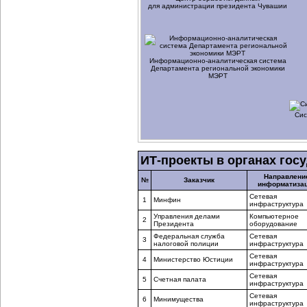
для администрации президента Чувашии
Информационно-аналитическая
система
Департамента региональной экономики
МЭРТ
Сис
ИТ-проекты в органах гос
Направлени
№
Заказчик
информатиза
Сетевая
1
Минфин
инфраструктура
Управления делами
Компьютерное
2
Президента
оборудование
Федеральная служба
Сетевая
3
налоговой полиции
инфраструктура
Сетевая
4
Министерство Юстиции
инфраструктура
Сетевая
5
Счетная палата
инфраструктура
Сетевая
6
Минимущества
инфраструктура