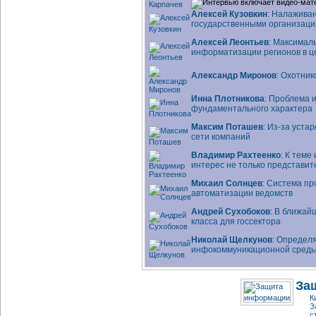
Алексей Кузовкин
: Налажива
государственными организаци
Алексей Леонтьев
: Максимал
информатизации регионов в ц
Александр Миронов
: Охотни
Инна Плотникова
: Проблема 
фундаментального характера
Максим Поташев
:
Из-за
устар
сети компаний
Владимир Рахтеенко
: К тем
интерес не только представите
Михаил Солнцев
: Система п
автоматизации ведомств
Андрей Сухобоков
: В ближай
класса для госсектора
Николай Щелкунов
: Определ
инфокоммуникационной сред
За
К
З
с