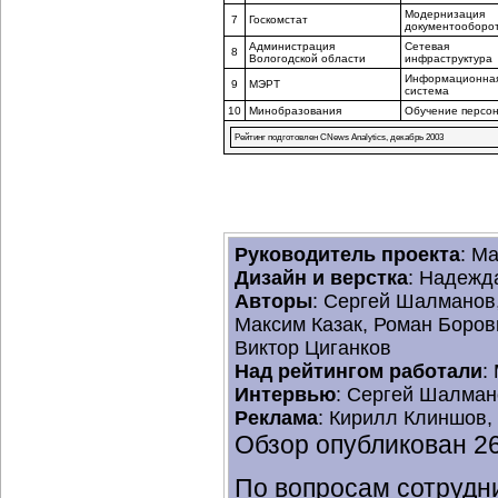
Модернизация
7
Госкомстат
документооборо
Администрация
Сетевая
8
Вологодской области
инфраструктура
Информационна
9
МЭРТ
система
10
Минобразования
Обучение персо
Рейтинг подготовлен CNews Analytics, декабрь 2003
Руководитель проекта
: М
Дизайн и верстка
: Надежд
Авторы
: Сергей Шалманов
Максим Казак, Роман Боров
Виктор Циганков
Над рейтингом работали
:
Интервью
: Сергей Шалман
Реклама
: Кирилл Клиншов,
Обзор опубликован 26
По вопросам сотрудн