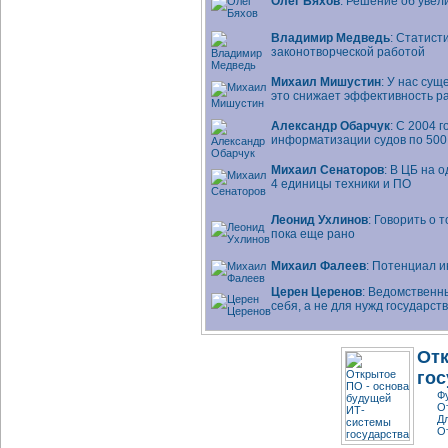
Олег Бяхов
: Решение об уве
Владимир Медведь
: Статист
законотворческой работой
Михаил Мишустин
: У нас сущ
это снижает эффективность 
Александр Обарчук
: С 2004 
информатизации судов по 500
Михаил Сенаторов
: В ЦБ на 
4 единицы техники и ПО
Леонид Ухлинов
: Говорить о
пока еще рано
Михаил Фалеев
: Потенциал
и
Церен Церенов
: Ведомственн
себя, а не для нужд государст
От
гос
Ф
О
Д
О