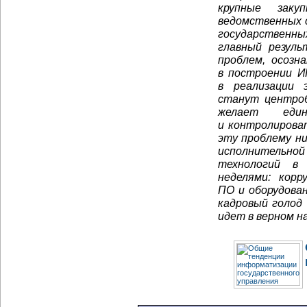
крупные заку
ведомственных 
государственн
главный резул
проблем, осозн
в построении
И
в реализации 
станут центроб
желает еди
и контролироват
эту проблему ни
исполнительной
технологий в 
неделями: корр
ПО и оборудован
кадровый голод 
идет в верном н