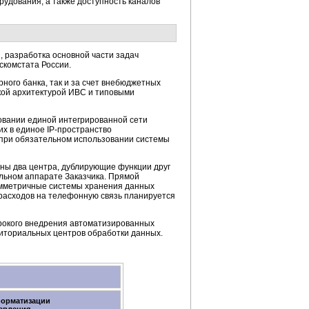
рудования, а также доступность каналов
 разработка основной части задач
скомстата России.
рного банка, так и за счет внебюджетных
кой архитектурой ИВС и типовыми
овании единой интегрированной сети
их в единое
IP-пространство
 при обязательном использовании системы
ны два центра, дублирующие функции друг
альном аппарате Заказчика. Прямой
симметричные системы хранения данных
расходов на телефонную связь планируется
ирокого внедрения автоматизированных
риториальных центров обработки данных.
форматизации