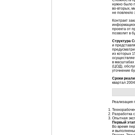
Сложность пр
нужно было 
во-вторых
, 
не повлекло 
Контракт за
информацио
проекта от 
позволит в 
Структура 
и представл
предусматри
из которых 
осуществляет
в масштабах
(ЦОД), обсл
уточнение бу
Сроки реали
квартал 2004
Реализация 
Технорабоче
Разработка 
Опытная экс
Первый эта
Во время пер
и выполнены