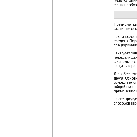
эксплуатации
связи необх
Предусматри
статистическ
Техническое 
средств. Пер
спецификаци
Так будет з
передачи да
с использова
защиты и раз
Для обеспеч
друга. Основ
волоконно-о
общей емкос
применение 
Также преду
способов вво