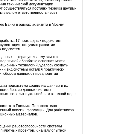
ий и ответственный этап, поскольку любая
ения технической документации
ут осуществляться поставки техники другими
ы в целом ответственность несет
о Банка в рамках их визита в Москву
азработка 17 прикладных подсистем —
кументация, получило развитие
 подсистем.
 данных — «краеугольному камню»
я первичной обработке основная масса
ационных технологий, удалось создать
ний вид системы остался практически
: сбором данных от предприятий
ссии подсистема хранилищ данных и их
 многообразие данных системы
данных позволит в дальнейшем в полной мере
комстата России». Пользователю
ренный поиск информации. Для работников
ационных материалов.
 оценки работоспособности системы
пилотных проектов. К началу опытной