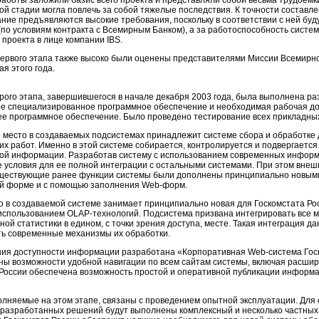
работы заложили базис всего проекта и представляли собой весьма трудоемк
ой стадии могла повлечь за собой тяжелые последствия. К точности составл
ние предъявляются высокие требования, поскольку в соответствии с ней буд
по условиям контракта с Всемирным Банком), а за работоспособность систем
проекта в лице компании IBS.
ервого этапа также высоко были оценены представителями Миссии Всемирног
ая этого года.
рого этапа, завершившегося в начале декабря 2003 года, была выполнена р
ое специализированное программное обеспечение и необходимая рабочая до
е программное обеспечение. Было проведено тестирование всех прикладных
 место в создаваемых подсистемах принадлежит системе сбора и обработке
их работ. Именно в этой системе собирается, контролируется и подвергаетс
кой информации. Разработав систему с использованием современных информ
условия для ее полной интеграции с остальными системами. При этом внеш
ществующие ранее функции системы были дополнены принципиально новыми
ой форме и с помощью заполнения
Web-форм
.
о в создаваемой системе занимает принципиально новая для Госкомстата Ро
 использованием
OLAP-технологий
. Подсистема призвана интегрировать все
ной статистики в едином, с точки зрения доступа, месте. Такая интеграция 
ть современные механизмы их обработки.
ия доступности информации разработана «Корпоративная
Web-система
Гос
ны возможности удобной навигации по всем сайтам системы, включая расши
 России обеспечена возможность простой и оперативной публикации информ
олняемые на этом этапе, связаны с проведением опытной эксплуатации. Для
 разработанных решений будут выполнены комплексный и несколько частных 