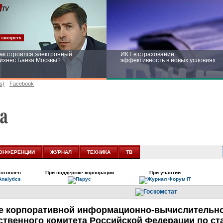
ак строился электронный
ИКТ в страховании:
изнес Банка Москвы?
эффективность в новых условиях
s)
Facebook
ейтинг CNewsInfrastructure 2015:
Информационная безопасность
риглашаем участвовать
бизнеса и госструктур: развитие в
новых условиях
ОНФЕРЕНЦИИ
ЖУРНАЛ
ТЕХНИКА
ТВ
готовлен
При поддержке корпорации
При участии
е корпоративной
информационно-вычислительн
ственного комитета Российской Федерации по ст