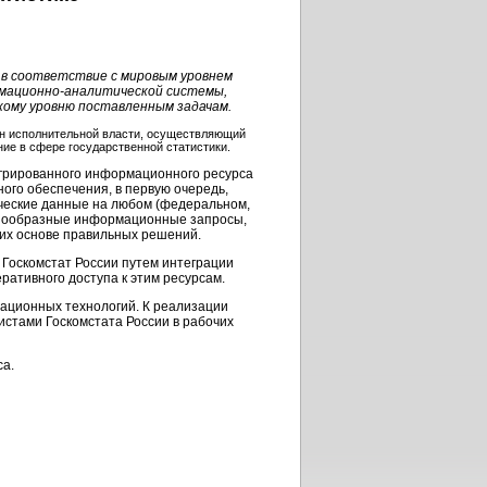
в соответствие с мировым уровнем
мационно-аналитической
системы,
кому уровню поставленным задачам.
ан исполнительной власти, осуществляющий
ие в сфере государственной статистики.
егрированного информационного ресурса
ого обеспечения, в первую очередь,
ические данные на любом (федеральном,
азнообразные информационные запросы,
 их основе правильных решений.
Госкомстат России путем интеграции
ративного доступа к этим ресурсам.
мационных технологий. К реализации
истами Госкомстата России в рабочих
са.