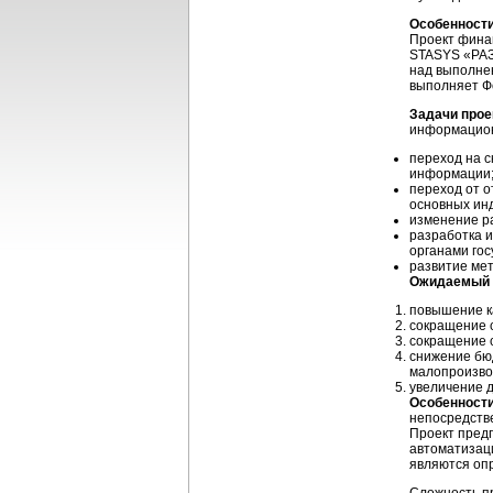
Особенност
Проект фина
STASYS «РАЗ
над выполнен
выполняет Ф
Задачи прое
информацион
переход на с
информации
переход от 
основных ин
изменение р
разработка 
органами гос
развитие ме
Ожидаемый 
повышение к
сокращение 
сокращение 
снижение бюд
малопроизво
увеличение д
Особенности
непосредстве
Проект пред
автоматизац
являются оп