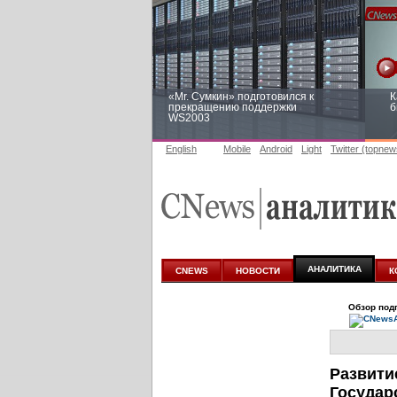
«Mr. Сумкин» подготовился к
К
прекращению поддержки
б
WS2003
English
Mobile
Android
Light
Twitter (topnew
Заоблачная оптимизация: как
Р
Faberlic изменил подход к
п
аналитике
АНАЛИТИКА
CNEWS
НОВОСТИ
К
Обзор под
Развити
Государ