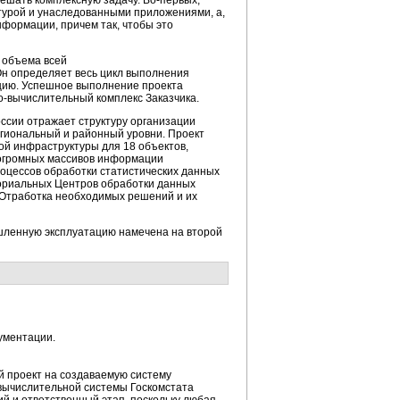
решать комплексную задачу.
Во-первых
,
турой и унаследованными приложениями, а,
формации, причем так, чтобы это
 объема всей
Он определяет весь цикл выполнения
ацию. Успешное выполнение проекта
-вычислительный
комплекс Заказчика.
ссии отражает структуру организации
гиональный и районный уровни. Проект
ой
инфраструктуры для 18 объектов,
 огромных массивов информации
оцессов обработки статистических данных
ориальных Центров обработки данных
 Отработка необходимых решений и их
ышленную эксплуатацию намечена на второй
ументации.
ий проект на создаваемую систему
вычислительной
системы Госкомстата