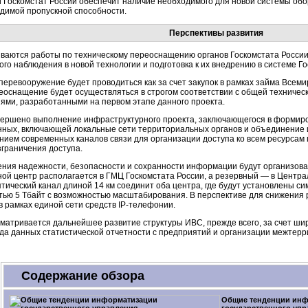
 Госкомстат России обеспечит наличие необходимого для новой системы обо
одимой пропускной способности.
Перспективы развития
ваются работы по техническому переоснащению органов Госкомстата России,
ого наблюдения в новой технологии и подготовка к их внедрению в системе Го
перевооружение будет проводиться как за счет закупок в рамках займа Всеми
еоснащение будет осуществляться в строгом соответствии с общей техничес
ями, разработанными на первом этапе данного проекта.
авершено выполнение инфраструктурного проекта, заключающегося в формир
нных, включающей локальные сети территориальных органов и объединение 
нием современных каналов связи для организации доступа ко всем ресурсам
граничения доступа.
ения надежности, безопасности и сохранности информации будут организова
ной центр располагается в ГМЦ Госкомстата России, а резервный — в Центр
птический
канал длиной 14 км соединит оба центра, где будут установлены 
тью 5 Тбайт с возможностью масштабирования. В перспективе для снижения 
в рамках единой сети средств
IP-телефонии
.
сматривается дальнейшее развитие структуры ИВС, прежде всего, за счет ш
да данных статистической отчетности с предприятий и организации межтер
Содержание обзора
Общие тенденции ин