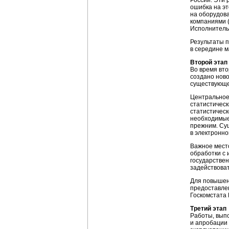
России. Эти 
ошибка на эт
на оборудова
компаниями (
Исполнитель 
Результаты п
в середине м
Второй этап
Во время вто
создано нов
существующе
Центральное
статистическ
статистичес
необходимые 
прежним. Су
в электронн
Важное мест
обработки с
государствен
задействова
Для повышен
предоставле
Госкомстата
Третий этап
Работы, вып
и апробации