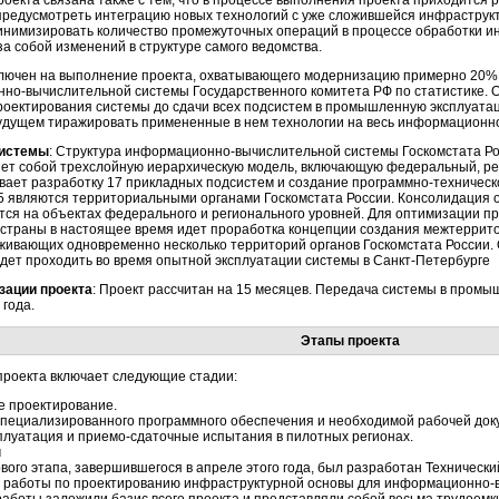
оекта связана также с тем, что в процессе выполнения проекта приходится 
предусмотреть интеграцию новых технологий с уже сложившейся инфраструк
минимизировать количество промежуточных операций в процессе обработки ин
за собой изменений в структуре самого ведомства.
ключен на выполнение проекта, охватывающего модернизацию примерно 20%
нно-вычислительной
системы Государственного комитета РФ по статистике. 
проектирования системы до сдачи всех подсистем в промышленную эксплуат
будущем тиражировать примененные в нем технологии на весь
информационно
Системы
: Структура
информационно-вычислительной
системы Госкомстата Ро
яет собой трехслойную иерархическую модель, включающую федеральный, ре
вает разработку 17 прикладных подсистем и создание
программно-техническ
15 являются территориальными органами Госкомстата России. Консолидация
ся на объектах федерального и регионального уровней. Для оптимизации пр
 страны в настоящее время идет проработка концепции создания межтеррит
уживающих одновременно несколько территорий органов Госкомстата России.
дет проходить во время опытной эксплуатации системы в
Санкт-Петербурге
зации проекта
: Проект рассчитан на 15 месяцев. Передача системы в пром
 года.
Этапы проекта
проекта включает следующие стадии:
е проектирование.
специализированного программного обеспечения и необходимой рабочей док
плуатация и
приемо-сдаточные
испытания в пилотных регионах.
п
вого этапа, завершившегося в апреле этого года, был разработан Техническ
 работы по проектированию инфраструктурной основы для
информационно-