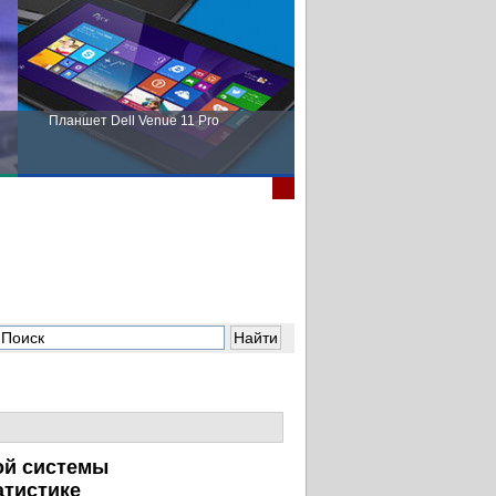
Планшет Dell Venue 11 Pro
Пора выбирать Fujitsu!
ой
системы
атистике