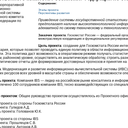
Содержание:
Этапы проекта
Перспективы развития
Приведение системы государственной статистики 
предполагает наличие высокотехнологичной
инфор
адекватной по своему техническому и технологичес
Заказчик проекта
: Госкомстат России — федеральный орг
межотраслевую координацию и функциональное регулирован
Цель проекта
: создание для Госкомстата России инт
ария, которые позволят проводить единую политику в области информационн
ти. Эта политика даст возможность в оперативном режиме получать статист
м, районном) уровне, осуществлять их аналитическую обработку, строить р
литические отчеты для формирования достоверных прогнозов и принятия на
а
: Модернизация и развитие
информационно-вычислительной
системы (ИВС) 
их ресурсов всех уровней в масштабе страны и обеспечение возможности опе
 проекта
: Компания IBS — лидер на российском рынке консалтинга и инфор
лечено 100 сотрудников компании IBS, тесно взаимодействующих со специал
 проектом
: Общее руководство проектом осуществлялось из Проектного офи
проекта со стороны Госкомстата России
екта: Гулидов А.Д.
 проекта: Голованов Ю.К.
проекта со стороны IBS
екта: Прошлецов С.В.
 проекта: Антонов А.В.