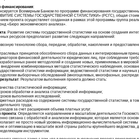
и финансирования
:
нсируется Всемирным Банком по программе финансирования государственных
ВИТИЕ СИСТЕМЫ ГОСУДАРСТВЕННОЙ СТАТИСТИКИ» (РСГС), общая стоимость
ием проекта осуществляет созданная в рамках этой программы группа реали
онд «Бюро экономического анализа».
кта
: Развитие системы государственной статистики на основе создания инте
ных ресурсов предполагает развитие следующих направлений:
квозную технологию сбора, передачи, обработки, накопления и предоставле
;
отраслевых принципов обособленного сбора данных к интегрированным прин
дикаторов финансовой деятельности юридических лиц, при соблюдении требо
азработанных ранее методологий и создание новых, применяемых в мировой 
и внедрение комбинированных методов статистического наблюдения, основа
ударственной статистики информации, ведомственной статистики и научных 
тодологии выборочных обследований (многоцелевых, многофазных, распреде
результат
: Результатом выполнения проекта должно стать:
ачества статистической информации;
сроков обработки и анализа статистической информации;
сроков выполнения исследований;
жетных расходов на содержание системы государственной статистики, в том
дительного труда;
оходов за счет расширения объема платных услуг.
 проекта
: Определяется направлением и масштабом деятельности Госкомстат
нно связана с обработкой и анализом информации, которая является основн
полагает не просто новый уровень
информационно-вычислительной
системы 
ию и оптимизацию в масштабе всей страны работы крупнейшего ведомства, 
ределяющим инструментом.