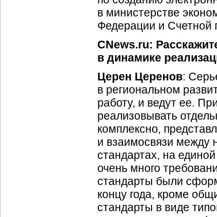
в министерстве эконом
Федерации и Счетной 
CNews.ru: Расскажит
в динамике реализа
Церен Церенов
: Сер
в региональном разви
работу, и ведут ее. Пр
реализовывать отдель
комплексно, представ
и взаимосвязи между н
стандартах, на единой
очень много требовани
стандарты были сформ
концу года, кроме общ
стандарты в виде тип