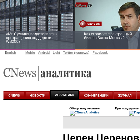
«Mr. Сумкин» подготовился к
Как строился электронный
прекращению поддержки
бизнес Банка Москвы?
WS2003
English
Mobile
Android
Light
Twitter (topnews)
Facebook
Заоблачная оптимизация: как
Рейтинг CNewsInfrastructure 20
Faberlic изменил подход к
приглашаем участвовать
аналитике
АНАЛИТИКА
CNEWS
НОВОСТИ
КОНФЕРЕНЦИИ
ЖУРНАЛ
Обзор подготовлен
При поддержке 
Церен Церенов