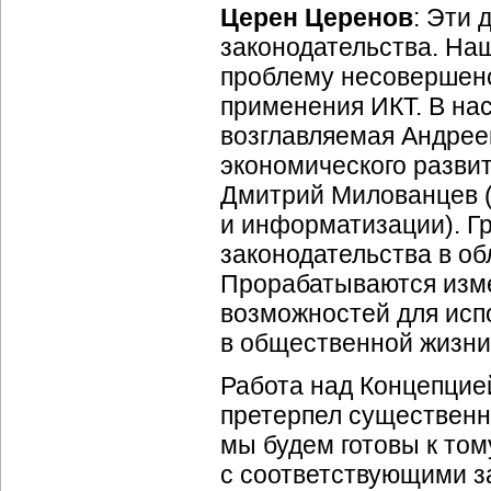
Церен Церенов
: Эти 
законодательства. На
проблему несовершенс
применения ИКТ. В на
возглавляемая Андре
экономического развит
Дмитрий Милованцев (
и информатизации). Г
законодательства в о
Прорабатываются изме
возможностей для ис
в общественной жизни
Работа над Концепцией
претерпел существенн
мы будем готовы к том
с соответствующими з