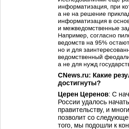
информатизация, при ко
а не на решение приклад
информатизация в основ
и межведомственные зад
Например, согласно пи
ведомств на 95% остают
но и для заинтересованн
ведомственный феодализ
а не для нужд государст
CNews.ru: Какие рез
достигнуты?
Церен Церенов
: С н
России удалось начат
правительству, и многи
позволит со следующе
того, мы подошли к ко