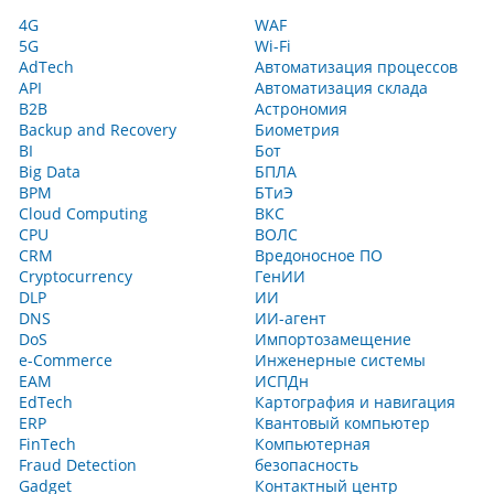
4G
WAF
5G
Wi-Fi
AdTech
Автоматизация процессов
API
Автоматизация склада
B2B
Астрономия
Backup and Recovery
Биометрия
BI
Бот
Big Data
БПЛА
BPM
БТиЭ
Cloud Computing
ВКС
CPU
ВОЛС
CRM
Вредоносное ПО
Cryptocurrency
ГенИИ
DLP
ИИ
DNS
ИИ-агент
DoS
Импортозамещение
e-Commerce
Инженерные системы
EAM
ИСПДн
EdTech
Картография и навигация
ERP
Квантовый компьютер
FinTech
Компьютерная
Fraud Detection
безопасность
Gadget
Контактный центр