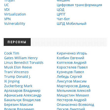
Trojan
Фишинг
UC
Цифровая трансформация
VDI
ЦОД
Virtualization
ЦРПТ
VPN
Чат-бот
Vulnerability
ШПД Мобильный
ПЕРСОНЫ
Cook Tim
Кириченко Игорь
Gates William Henry
Колбин Евгений
Linus Benedict Torvalds
Коптелов Андрей
Musk Elon Reeve
Коростелев Павел
Trani Vincenzo
Кузнецов Павел
Trump Donald J.
Лебедь Сергей
Xi Jinping
Ликсутов Максим
Zuckerberg Mark
Мартиросов Давид
Арлазаров Владимир
Мельников Алексей
Афанасьев Александр
Мишустин Михаил
Бакальчук Владислав
Нестеров Андрей
Березин Максим
Опанасенко Всеволод
Волков Владимир
Песков Дмитрий