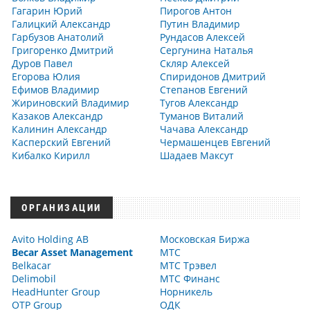
Гагарин Юрий
Пирогов Антон
Галицкий Александр
Путин Владимир
Гарбузов Анатолий
Рундасов Алексей
Григоренко Дмитрий
Сергунина Наталья
Дуров Павел
Скляр Алексей
Егорова Юлия
Спиридонов Дмитрий
Ефимов Владимир
Степанов Евгений
Жириновский Владимир
Тугов Александр
Казаков Александр
Туманов Виталий
Калинин Александр
Чачава Александр
Касперский Евгений
Чермашенцев Евгений
Кибалко Кирилл
Шадаев Максут
ОРГАНИЗАЦИИ
Avito Holding AB
Московская Биржа
Becar Asset Management
МТС
Belkacar
МТС Трэвел
Delimobil
МТС Финанс
HeadHunter Group
Норникель
OTP Group
ОДК