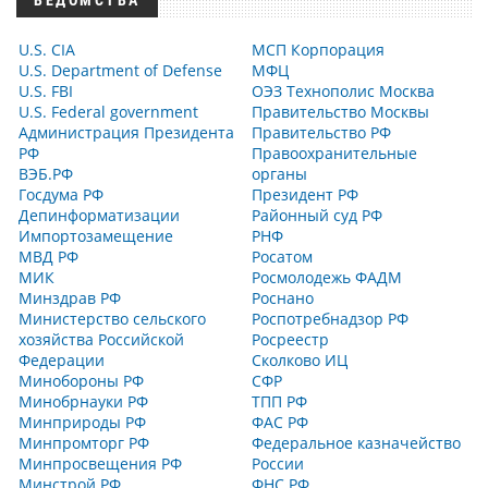
ВЕДОМСТВА
U.S. CIA
МСП Корпорация
U.S. Department of Defense
МФЦ
U.S. FBI
ОЭЗ Технополис Москва
U.S. Federal government
Правительство Москвы
Администрация Президента
Правительство РФ
РФ
Правоохранительные
ВЭБ.РФ
органы
Госдума РФ
Президент РФ
Депинформатизации
Районный суд РФ
Импортозамещение
РНФ
МВД РФ
Росатом
МИК
Росмолодежь ФАДМ
Минздрав РФ
Роснано
Министерство сельского
Роспотребнадзор РФ
хозяйства Российской
Росреестр
Федерации
Сколково ИЦ
Минобороны РФ
СФР
Минобрнауки РФ
ТПП РФ
Минприроды РФ
ФАС РФ
Минпромторг РФ
Федеральное казначейство
Минпросвещения РФ
России
Минстрой РФ
ФНС РФ