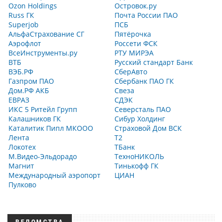
Ozon Holdings
Островок.ру
Russ ГК
Почта России ПАО
Superjob
ПСБ
АльфаСтрахование СГ
Пятёрочка
Аэрофлот
Россети ФСК
ВсеИнструменты.ру
РТУ МИРЭА
ВТБ
Русский стандарт Банк
ВЭБ.РФ
СберАвто
Газпром ПАО
Сбербанк ПАО ГК
Дом.РФ АКБ
Свеза
ЕВРАЗ
СДЭК
ИКС 5 Ритейл Групп
Северсталь ПАО
Калашников ГК
Сибур Холдинг
Каталитик Пипл МКООО
Страховой Дом ВСК
Лента
Т2
Локотех
ТБанк
М.Видео-Эльдорадо
ТехноНИКОЛЬ
Магнит
Тинькофф ГК
Международный аэропорт
ЦИАН
Пулково