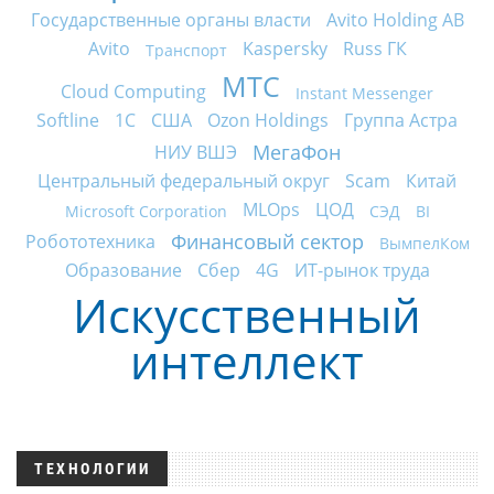
Государственные органы власти
Avito Holding AB
Avito
Kaspersky
Russ ГК
Транспорт
МТС
Cloud Computing
Instant Messenger
Softline
1С
США
Ozon Holdings
Группа Астра
МегаФон
НИУ ВШЭ
Центральный федеральный округ
Scam
Китай
MLOps
ЦОД
Microsoft Corporation
СЭД
BI
Финансовый сектор
Робототехника
ВымпелКом
Образование
Сбер
4G
ИТ-рынок труда
Искусственный
интеллект
ТЕХНОЛОГИИ