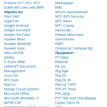
Dreame H11, H12, H13
Мажордом
ELMA 365 Low-code BPM
МВС
eXpress.ms
Много приложений
Flant DKP
МТС RED Security
GigaChat
МТС Кион
Google Android
МТС Стрим
Google Assistant
Нанософт
Google YouTube
Новые облачные
Huawei Mate
технологии
Huawei MatePad
ОМП
Huawei nova
Оператор Газпром ИД
Ideco NGFW
Продиалог
Jatoba
Р7-Офис
K-Team HRM
Ревотех
LANSOFT Document
Рег.ру
Management
Ред Адм
Linux OS
Ред ОС
M1Cloud
Ред ОС М
Mail.ru
Реестр ТОРП
Mango Cloud Systems
РТК ИТ Плюс
Microsoft Office
РТК-ЦОД
Microsoft Windows 11
РТУ ПАК VoIP Платформа
MITRE CVE
Салют Орто ГК