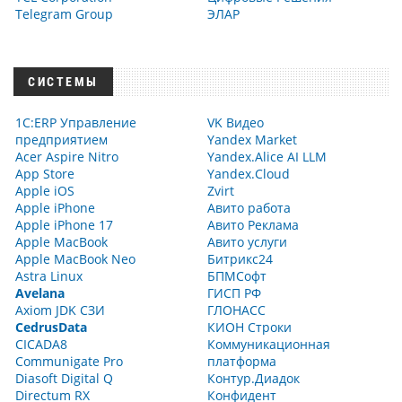
Telegram Group
ЭЛАР
СИСТЕМЫ
1С:ERP Управление
VK Видео
предприятием
Yandex Market
Acer Aspire Nitro
Yandex.Alice AI LLM
App Store
Yandex.Cloud
Apple iOS
Zvirt
Apple iPhone
Авито работа
Apple iPhone 17
Авито Реклама
Apple MacBook
Авито услуги
Apple MacBook Neo
Битрикс24
Astra Linux
БПМСофт
Avelana
ГИСП РФ
Axiom JDK СЗИ
ГЛОНАСС
CedrusData
КИОН Строки
CICADA8
Коммуникационная
Communigate Pro
платформа
Diasoft Digital Q
Контур.Диадок
Directum RX
Конфидент