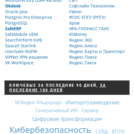
MultiDirectory LDAP-каталог
СБП
Okdesk
Софтлайн Технологии
Oracle Java
Увеон
Postgres Pro Enterprise
ФГИС ЕПГУ (РПГУ)
PostgreSQL
Хром
SafeERP
ЭРА-ГЛОНАСС ГАИС
SafeMobile UEM
ЮMoney
SearchInform КИБ
Яндекс 360
SpaceX Starlink
Яндекс.Алиса
UserGate NGFW
Яндекс.Карты и Транспорт
ViPNet VPN-решение
Яндекс.Поиск
VK WorkSpace
Яндекс.Такси
КЛЮЧЕВЫЕ
ЗА ПОСЛЕДНИЕ 90 ДНЕЙ
,
ЗА
ПОСЛЕДНИЕ 180 ДНЕЙ
Импортозамещение
М.Видео-Эльдорадо
Генеративный ИИ
Сервер
Цифровая трансформация
Кибербезопасность
СУБД
БПЛА