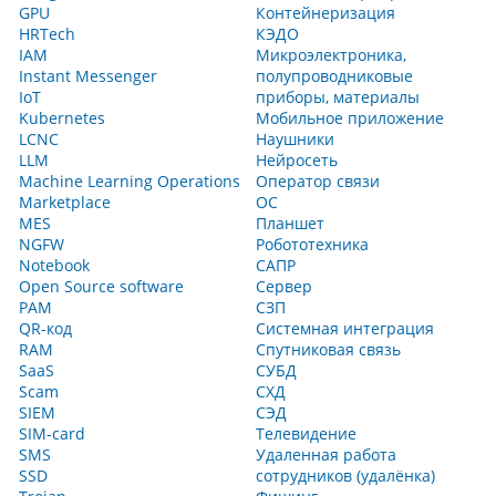
GPU
Контейнеризация
HRTech
КЭДО
IAM
Микроэлектроника,
Instant Messenger
полупроводниковые
IoT
приборы, материалы
Kubernetes
Мобильное приложение
LCNC
Наушники
LLM
Нейросеть
Machine Learning Operations
Оператор связи
Marketplace
ОС
MES
Планшет
NGFW
Робототехника
Notebook
САПР
Open Source software
Сервер
PAM
СЗП
QR-код
Системная интеграция
RAM
Спутниковая связь
SaaS
СУБД
Scam
СХД
SIEM
СЭД
SIM-card
Телевидение
SMS
Удаленная работа
SSD
сотрудников (удалёнка)