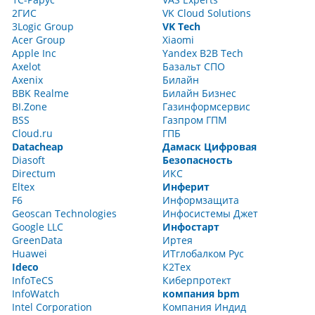
2ГИС
VK Cloud Solutions
3Logic Group
VK Tech
Acer Group
Xiaomi
Apple Inc
Yandex B2B Tech
Axelot
Базальт СПО
Axenix
Билайн
BBK Realme
Билайн Бизнес
BI.Zone
Газинформсервис
BSS
Газпром ГПМ
Cloud.ru
ГПБ
Datacheap
Дамаск Цифровая
Diasoft
Безопасность
Directum
ИКС
Eltex
Инферит
F6
Информзащита
Geoscan Technologies
Инфосистемы Джет
Google LLC
Инфостарт
GreenData
Иртея
Huawei
ИТглобалком Рус
Ideco
К2Тех
InfoTeCS
Киберпротект
InfoWatch
компания bpm
Intel Corporation
Компания Индид