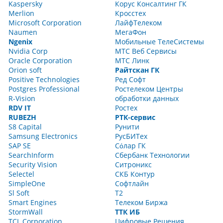
Kaspersky
Корус Консалтинг ГК
Merlion
Кросстех
Microsoft Corporation
ЛайфТелеком
Naumen
МегаФон
Ngenix
Мобильные ТелеСистемы
Nvidia Corp
МТС Веб Сервисы
Oracle Corporation
МТС Линк
Orion soft
Райтскан ГК
Positive Technologies
Ред Софт
Postgres Professional
Ростелеком Центры
R-Vision
обработки данных
RDV IT
Ростех
RUBEZH
РТК-сервис
S8 Capital
Рунити
Samsung Electronics
РусБИТех
SAP SE
Сόлар ГК
SearchInform
Сбербанк Технологии
Security Vision
Ситроникс
Selectel
СКБ Контур
SimpleOne
Софтлайн
Sl Soft
Т2
Smart Engines
Телеком Биржа
StormWall
ТТК ИБ
TCL Corporation
Цифровые Решения