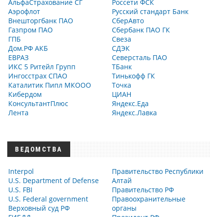
АльфаСтрахование СГ
Россети ФСК
Аэрофлот
Русский стандарт Банк
Внешторгбанк ПАО
СберАвто
Газпром ПАО
Сбербанк ПАО ГК
ГПБ
Свеза
Дом.РФ АКБ
СДЭК
ЕВРАЗ
Северсталь ПАО
ИКС 5 Ритейл Групп
ТБанк
Ингосстрах СПАО
Тинькофф ГК
Каталитик Пипл МКООО
Точка
Кибердом
ЦИАН
КонсультантПлюс
Яндекс.Еда
Лента
Яндекс.Лавка
ВЕДОМСТВА
Interpol
Правительство Республики
U.S. Department of Defense
Алтай
U.S. FBI
Правительство РФ
U.S. Federal government
Правоохранительные
Верховный суд РФ
органы