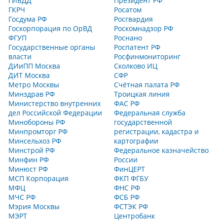
ГИБДД
Президент РФ
ГКРЧ
Росатом
Госдума РФ
Росгвардия
Госкорпорация по ОрВД
Роскомнадзор РФ
ФГУП
Роснано
Государственные органы
Роспатент РФ
власти
Росфинмониторинг
ДИиПП Москва
Сколково ИЦ
ДИТ Москва
СФР
Метро Москвы
Счётная палата РФ
Минздрав РФ
Троицкая линия
Министерство внутренних
ФАС РФ
дел Российской Федерации
Федеральная служба
Минобороны РФ
государственной
Минпромторг РФ
регистрации, кадастра и
Минсельхоз РФ
картографии
Минстрой РФ
Федеральное казначейство
Минфин РФ
России
Минюст РФ
ФинЦЕРТ
МСП Корпорация
ФКП ФГБУ
МФЦ
ФНС РФ
МЧС РФ
ФСБ РФ
Мэрия Москвы
ФСТЭК РФ
МЭРТ
Центробанк