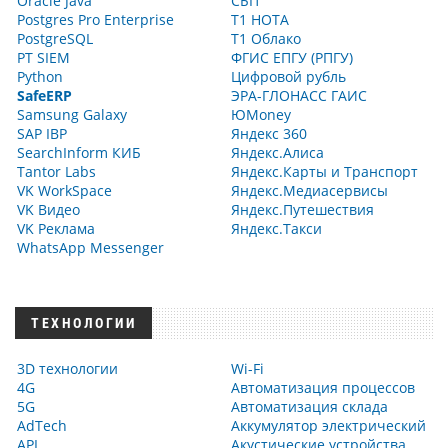
Oracle Java
СБП
Postgres Pro Enterprise
Т1 НОТА
PostgreSQL
Т1 Облако
PT SIEM
ФГИС ЕПГУ (РПГУ)
Python
Цифровой рубль
SafeERP
ЭРА-ГЛОНАСС ГАИС
Samsung Galaxy
ЮMoney
SAP IBP
Яндекс 360
SearchInform КИБ
Яндекс.Алиса
Tantor Labs
Яндекс.Карты и Транспорт
VK WorkSpace
Яндекс.Медиасервисы
VK Видео
Яндекс.Путешествия
VK Реклама
Яндекс.Такси
WhatsApp Messenger
ТЕХНОЛОГИИ
3D технологии
Wi-Fi
4G
Автоматизация процессов
5G
Автоматизация склада
AdTech
Аккумулятор электрический
API
Акустические устройства