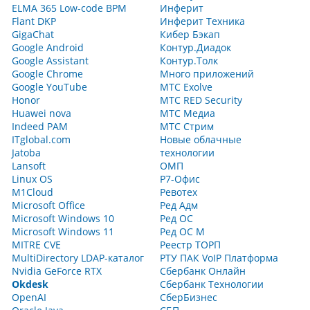
ELMA 365 Low-code BPM
Инферит
Flant DKP
Инферит Техника
GigaChat
Кибер Бэкап
Google Android
Контур.Диадок
Google Assistant
Контур.Толк
Google Chrome
Много приложений
Google YouTube
МТС Exolve
Honor
МТС RED Security
Huawei nova
МТС Медиа
Indeed PAM
МТС Стрим
ITglobal.com
Новые облачные
Jatoba
технологии
Lansoft
ОМП
Linux OS
Р7-Офис
M1Cloud
Ревотех
Microsoft Office
Ред Адм
Microsoft Windows 10
Ред ОС
Microsoft Windows 11
Ред ОС М
MITRE CVE
Реестр ТОРП
MultiDirectory LDAP-каталог
РТУ ПАК VoIP Платформа
Nvidia GeForce RTX
Сбербанк Онлайн
Okdesk
Сбербанк Технологии
OpenAI
СберБизнес