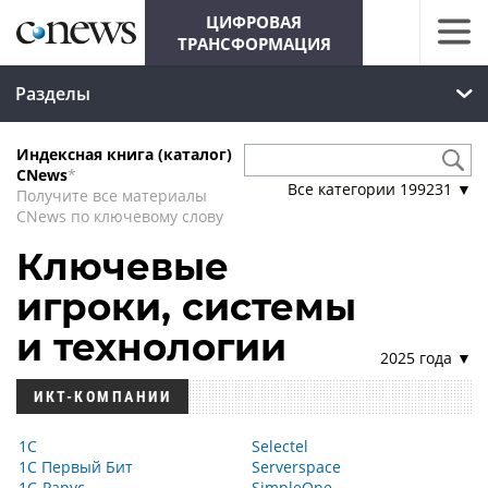
ЦИФРОВАЯ
ТРАНСФОРМАЦИЯ
Разделы
Индексная книга (каталог)
CNews
*
Все категории
199231
▼
Получите все материалы
CNews по ключевому слову
Ключевые
игроки, системы
и технологии
2025 года ▼
ИКТ-КОМПАНИИ
1С
Selectel
1С Первый Бит
Serverspace
1С-Рарус
SimpleOne