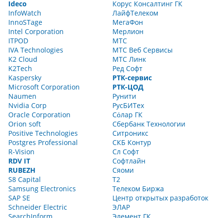
Ideco
Корус Консалтинг ГК
InfoWatch
ЛайфТелеком
InnoSTage
МегаФон
Intel Corporation
Мерлион
ITPOD
МТС
IVA Technologies
МТС Веб Сервисы
K2 Cloud
МТС Линк
K2Tech
Ред Софт
Kaspersky
РТК-сервис
Microsoft Corporation
РТК-ЦОД
Naumen
Рунити
Nvidia Corp
РусБИТех
Oracle Corporation
Сόлар ГК
Orion soft
Сбербанк Технологии
Positive Technologies
Ситроникс
Postgres Professional
СКБ Контур
R-Vision
Сл Софт
RDV IT
Софтлайн
RUBEZH
Сяоми
S8 Capital
Т2
Samsung Electronics
Телеком Биржа
SAP SE
Центр открытых разработок
Schneider Electric
ЭЛАР
SearchInform
Элемент ГК