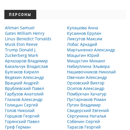
ПЕРСОНЫ
Altman Samuel
Кулашова Анна
Gates William Henry
Кусаинов Ерулан
Linus Benedict Torvalds
Ликсутов Максим
Musk Elon Reeve
Лобас Аркадий
Trump Donald J.
Мартыненко Александр
Zuckerberg Mark
Мацыгин Юрий
Арлазаров Владимир
Мишустин Михаил
Бакальчук Владислав
Набиуллина Эльвира
Булгаков Кирилл
Нашивочников Николай
Ведяхин Александр
Овечкин Александр
Врацкий Андрей
Орловский Виктор
Врублевский Павел
Осипов Александр
Гарбузов Анатолий
Помбухчан Хачатур
Глазков Александр
Пустарнаков Роман
Голицын Сергей
Путин Владимир
Голов Николай
Свидерский Евгений
Горшков Георгий
Сергунина Наталья
Горянский Павел
Собянин Сергей
Греф Герман
Тарасов Георгий