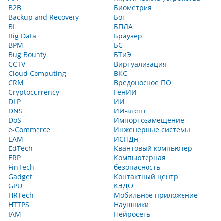
B2B
Биометрия
Backup and Recovery
Бот
BI
БПЛА
Big Data
Браузер
BPM
БС
Bug Bounty
БТиЭ
CCTV
Виртуализация
Cloud Computing
ВКС
CRM
Вредоносное ПО
Cryptocurrency
ГенИИ
DLP
ИИ
DNS
ИИ-агент
DoS
Импортозамещение
e-Commerce
Инженерные системы
EAM
ИСПДн
EdTech
Квантовый компьютер
ERP
Компьютерная
FinTech
безопасность
Gadget
Контактный центр
GPU
КЭДО
HRTech
Мобильное приложение
HTTPS
Наушники
IAM
Нейросеть