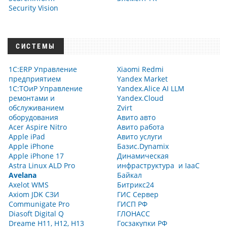
Security Vision
СИСТЕМЫ
1С:ERP Управление
Xiaomi Redmi
предприятием
Yandex Market
1С:ТОиР Управление
Yandex.Alice AI LLM
ремонтами и
Yandex.Cloud
обслуживанием
Zvirt
оборудования
Авито авто
Acer Aspire Nitro
Авито работа
Apple iPad
Авито услуги
Apple iPhone
Базис.Dynamix
Apple iPhone 17
Динамическая
Astra Linux ALD Pro
инфраструктура и IaaC
Avelana
Байкал
Axelot WMS
Битрикс24
Axiom JDK СЗИ
ГИС Сервер
Communigate Pro
ГИСП РФ
Diasoft Digital Q
ГЛОНАСС
Dreame H11, H12, H13
Госзакупки РФ