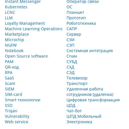
Instant Messenger
Оператор связи
Kubernetes
ОС
LCNC
Планшет
LLM
Прототип
Loyalty Management
Робототехника
Machine Learning Operations
САПР
Marketplace
Сервер
Microchip
СЗИ
NGFW
СЗП
Notebook
Системная интеграция
Open Source software
Спам
PAM
СУБД
QR-код
СХД
RPA
СЭД
SaaS
Телевизор
Scam
Транспорт
SIEM
Удаленная работа
SIM-card
сотрудников (удалёнка)
Smart технологии
Цифровая трансформация
SSD
ЦОД
Trojan
Чат-бот
Vulnerability
ШПД Мобильный
Web service
Электроника