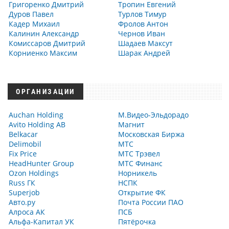
Григоренко Дмитрий
Тропин Евгений
Дуров Павел
Турлов Тимур
Кадер Михаил
Фролов Антон
Калинин Александр
Чернов Иван
Комиссаров Дмитрий
Шадаев Максут
Корниенко Максим
Шарак Андрей
ОРГАНИЗАЦИИ
Auchan Holding
М.Видео-Эльдорадо
Avito Holding AB
Магнит
Belkacar
Московская Биржа
Delimobil
МТС
Fix Price
МТС Трэвел
HeadHunter Group
МТС Финанс
Ozon Holdings
Норникель
Russ ГК
НСПК
Superjob
Открытие ФК
Авто.ру
Почта России ПАО
Алроса АК
ПСБ
Альфа-Капитал УК
Пятёрочка