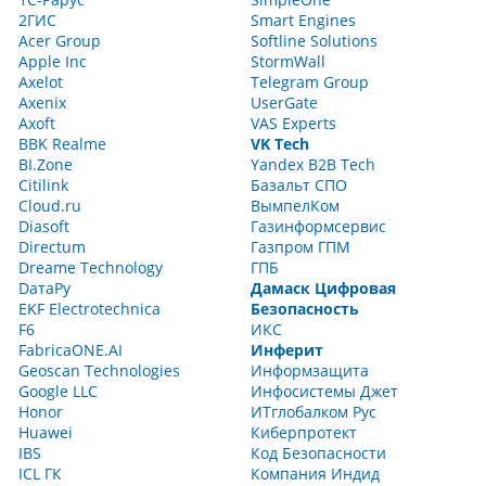
2ГИС
Smart Engines
Acer Group
Softline Solutions
Apple Inc
StormWall
Axelot
Telegram Group
Axenix
UserGate
Axoft
VAS Experts
BBK Realme
VK Tech
BI.Zone
Yandex B2B Tech
Citilink
Базальт СПО
Cloud.ru
ВымпелКом
Diasoft
Газинформсервис
Directum
Газпром ГПМ
Dreame Technology
ГПБ
DатаРу
Дамаск Цифровая
EKF Electrotechnica
Безопасность
F6
ИКС
FabricaONE.AI
Инферит
Geoscan Technologies
Информзащита
Google LLC
Инфосистемы Джет
Honor
ИТглобалком Рус
Huawei
Киберпротект
IBS
Код Безопасности
ICL ГК
Компания Индид