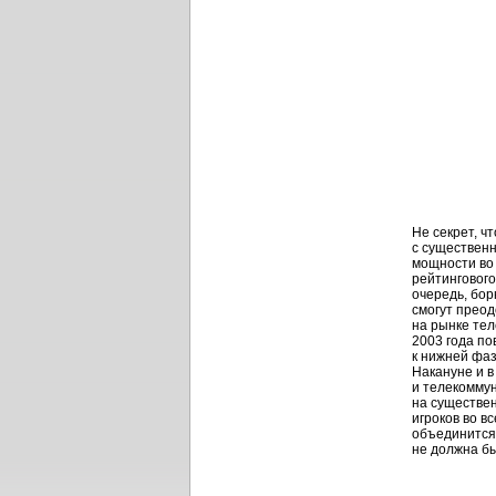
Не секрет, ч
с существен
мощности во
рейтингового
очередь, бор
смогут преод
на рынке тел
2003 года по
к нижней фаз
Накануне и в
и телекоммун
на существен
игроков во в
объединится.
не должна бы