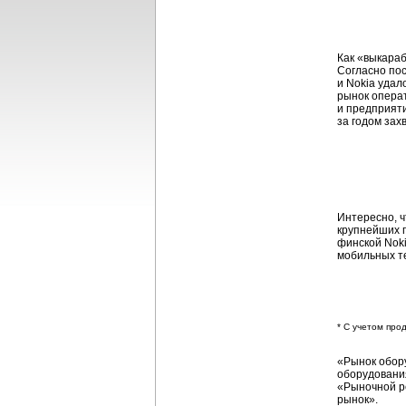
Как «выкараб
Согласно по
и Nokia удал
рынок операт
и предприят
за годом зах
Интересно, ч
крупнейших 
финской Noki
мобильных т
* С учетом пр
«Рынок обор
оборудования
«Рыночной ре
рынок».