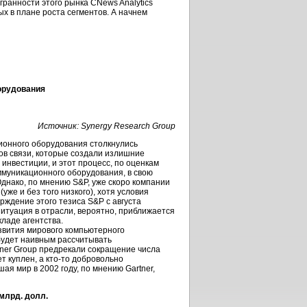
ранности этого рынка CNews Analytics
х в плане роста сегментов. А начнем
орудования
Источник: Synergy Research Group
ионного оборудования столкнулись
ов связи, которые создали излишние
инвестиции, и этот процесс, по оценкам
оммуникационного оборудования, в свою
Однако, по мнению S&P, уже скоро компании
же и без того низкого), хотя условия
рждение этого тезиса S&P с августа
«Ситуация в отрасли, вероятно, приближается
кладе агентства.
азвития мирового компьютерного
 будет наивным рассчитывать
rtner Group предрекали сокращение числа
т куплен, а
кто-то
добровольно
я мир в 2002 году, по мнению Gartner,
млрд. долл.