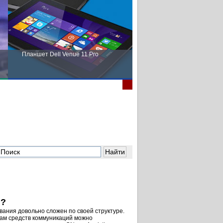
Планшет Dell Venue 11 Pro
Пора выбирать Fujitsu!
и?
ания довольно сложен по своей структуре.
пам средств коммуникаций можно