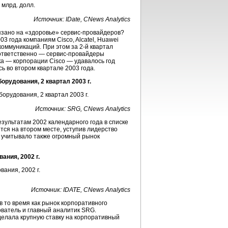
Источник: IDate, CNews Analytics
язано на «здоровье»
сервис-провайдеров
?
03 года компаниям Cisco, Alcatel, Huawei
оммуникаций. При этом за 2-й квартал
оответственно —
сервис-провайдеры
а — корпорации Cisco — удавалось год
 во втором квартале 2003 года.
рудования, 2 квартал 2003 г.
Источник: SRG, CNews Analytics
езультатам 2002 календарного года в списке
ся на втором месте, уступив лидерство
e учитывало также огромный рынок
ния, 2002 г.
Источник: IDATE, CNews Analytics
в то время как рынок корпоративного
ователь и главный аналитик SRG.
сделала крупную ставку на корпоративный