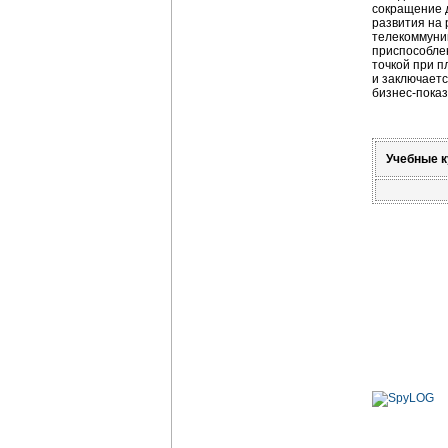
сокращение д
развития на 
телекоммуник
приспособле
точкой при п
и заключаетс
бизнес-пока
Учебные к