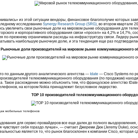
кивались» из этой ситуации вендоры, финансовое благополучие которых зав
следнему исследованию
Synergy Research Group (SRG)
, во втором квартале 20
ось увеличить свои рыночные доли на мировом рынке оборудования для телек
орского и корпоративного оборудования связи «просел» на 4,2% и 14,7%, с
ия
по-прежнему
ограничивали расходы на инфраструктуру связи. Лидеру рынк
ватывать наибольшую рыночную долю, и эта тенденция еще раз подтвердилась
Рыночные доли производителей на мировом рынке коммуникационного обо
то по данным другого аналитического агентства —
Idate
— Cisco Systems по р
производителей телекоммуникационного оборудования (по продажам) находит
a. Такое расхождение можно объяснить тем, что французское агентство IDat
елефонов, на котором Nokia принадлежит безусловное лидерство.
TОР 10 производителей телекоммуникационного оборудова
одаж мобильных телефонов
удования для
сервис-провайдеров
все еще далек до полного выздоровления, 
 чувствует себя гораздо лучше», — считает Джереми Дюк (Jeremy Duke), осн
альностью является то, что рынок благосклонен к компании Cisco, которая 