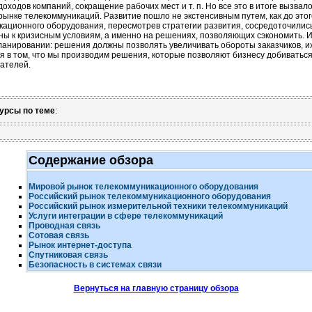
оходов компаний, сокращение рабочих мест и т. п. Но все это в итоге выз
рынке телекоммуникаций. Развитие пошло не экстенсивным путем, как до это
ационного оборудования, пересмотрев стратегии развития, сосредоточились
ны к кризисным условиям, а именно на решениях, позволяющих сэкономить.
ланировании: решения должны позволять увеличивать обороты заказчиков, их 
я в том, что мы производим решения, которые позволяют бизнесу добиватьс
зателей
.
урсы по теме
:
Содержание обзора
Мировой рынок телекоммуникационного оборудования
Российский рынок телекоммуникационного оборудования
Российский рынок измерительной техники телекоммуникаций
Услуги интеграции в сфере телекоммуникаций
Проводная связь
Сотовая связь
Рынок
интернет-доступа
Спутниковая связь
Безопасность в системах связи
Вернуться на главную страницу обзора