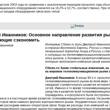
артале 2003 года по сравнению с аналогичным периодом прошлого года объе
ационного оборудования снизился на 16,2% и 10,7%, соответственно. При 
х продаж оборудования связи всех типов.
 Иванников: Основное направление развития ры
ющие сэкономить
Интервью CNews.ru дали Дмитрий Иваннико
в странах Восточной Европы, России и стра
генеральный директор Avaya в России и ст
о ситуации на телекоммуникационном рынке
этих рынков, о динамике развития компании 
которые предлагает компания своим заказч
CNews.ru: Какие глобальные изменения, на
на мировом телекоммуникационном рынке 
Дмитрий Иванников
: В конце 90-х гг. прошл
телекоммуникационного рынка во всем мире. 
ожидание стремительного развития интерне
сетей. Именно в то время телекоммуникацио
средства в развитие всей телекоммуникацио
оправдались, и в результате были построены
еся и в настоящее время развитие телекоммуникационного рынка. На рынк
торов связи намного крупнее корпоративного рынка. Неудивительно поэтому,
и расходами именно операторов связи. Когда же расходы этих компаний на 
определенного насыщения, рынок поставщиков незамедлительно отреагиров