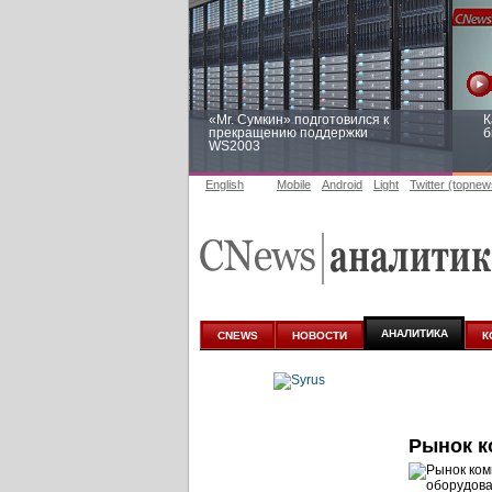
«Mr. Сумкин» подготовился к
К
прекращению поддержки
б
WS2003
English
Mobile
Android
Light
Twitter (topnew
Заоблачная оптимизация: как
Р
Faberlic изменил подход к
п
аналитике
АНАЛИТИКА
CNEWS
НОВОСТИ
К
Рынок к