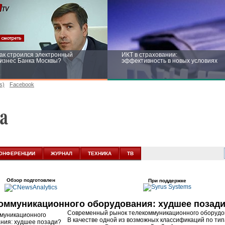
ак строился электронный
ИКТ в страховании:
изнес Банка Москвы?
эффективность в новых условиях
s)
Facebook
ейтинг CNewsInfrastructure 2015:
Информационная безопасность
риглашаем участвовать
бизнеса и госструктур: развитие в
новых условиях
ОНФЕРЕНЦИИ
ЖУРНАЛ
ТЕХНИКА
ТВ
Обзор подготовлен
При поддержке
оммуникационного оборудования: худшее позад
Современный рынок телекоммуникационного оборудов
В качестве одной из возможных классификаций по ти