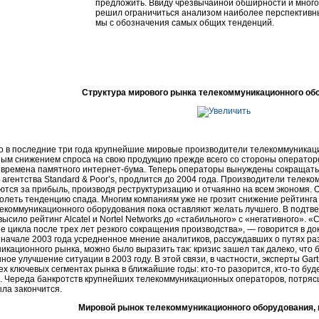
предложить. Ввиду чрезвычайной обширности и многог
решил ограничиться анализом наиболее перспективны
мы с обозначения самых общих тенденций.
Структура мирового рынка телекоммуникационного об
то в последние три года крупнейшие мировые производители телекоммуникац
ным снижением спроса на свою продукцию прежде всего со стороны оператор
 времена памятного
интернет-бума
. Теперь операторы вынуждены сокращать 
 агентства Standard & Poor’s, продлится до 2004 года. Производители телек
ются за прибыль, производя реструктуризацию и отчаянно на всем экономя. 
олеть тенденцию спада. Многим компаниям уже не грозит снижение рейтинга (у
екоммуникационного оборудования пока оставляют желать лучшего. В подтве
высило рейтинг Alcatel и Nortel Networks до «стабильного» с «негативного». 
е цикла после трех лет резкого сокращения производства», — говорится в до
 начале 2003 года усредненное мнение аналитиков, рассуждавших о путях р
икационного рынка, можно было выразить так: кризис зашел так далеко, что
ное улучшение ситуации в 2003 году. В этой связи, в частности, эксперты Ga
сех ключевых сегментах рынка в ближайшие годы:
кто-то
разорится,
кто-то
буде
 Череда банкротств крупнейших телекоммуникационных операторов, потрясша
ла закончится.
Мировой рынок телекоммуникационного оборудования, 