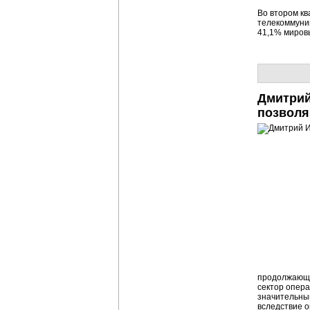
Во втором кв
телекоммуник
41,1% мировы
Дмитрий
позволя
продолжающе
сектор опера
значительным
вследствие 