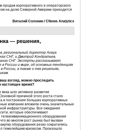
м продаж корпоративного и операторского
этом на долю Северной Америки приходится
Виталий Солонин / CNews Analytics
нка — решения,
в, региональный директор Avaya
нах СНГ, и Дмитрий Кондратьев,
ранах СНГ. Эксперты рассказывают
 в России и мире, об основных тенденциях
в России, а также о тех решениях,
икам.
 ваш взгляд, можно проследить
в настоящее время?
ого века шло активное развитие
Основной причиной этого роста стало
та и построения больших корпоративных
нные компании вложили очень значительные
нной инфраструктуры. Все ожидания
 сети, которые обеспечивают
е телекоммуникационного оборудования
 что во многом рост рынка был вызван
закупку оборудования резко сократились
ал тяжелейшим кризисом. Произошло