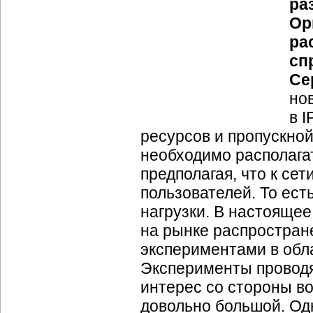
ра
Ор
ра
сп
Се
но
в
I
ресурсов и пропускно
необходимо располага
предполагая, что к се
пользователей. То ес
нагрузки. В настояще
на рынке распростран
экспериментами в обл
Эксперименты проводя
интерес со стороны в
довольно большой. Од