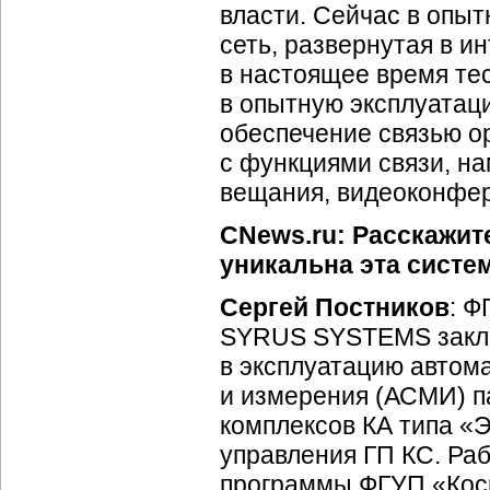
власти. Сейчас в опы
сеть, развернутая в и
в настоящее время тес
в опытную эксплуатац
обеспечение связью ор
с функциями связи, н
вещания, видеоконфер
CNews.ru: Расскажит
уникальна эта систе
Сергей Постников
: Ф
SYRUS SYSTEMS заключ
в эксплуатацию автом
и измерения (АСМИ) 
комплексов КА типа «
Э
управления ГП КС. Ра
программы ФГУП «Косм