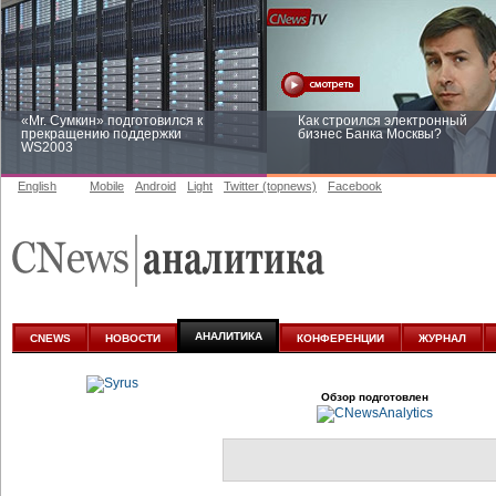
«Mr. Сумкин» подготовился к
Как строился электронный
прекращению поддержки
бизнес Банка Москвы?
WS2003
English
Mobile
Android
Light
Twitter (topnews)
Facebook
Заоблачная оптимизация: как
Рейтинг CNewsInfrastructure 20
Faberlic изменил подход к
приглашаем участвовать
аналитике
АНАЛИТИКА
CNEWS
НОВОСТИ
КОНФЕРЕНЦИИ
ЖУРНАЛ
Обзор подготовлен