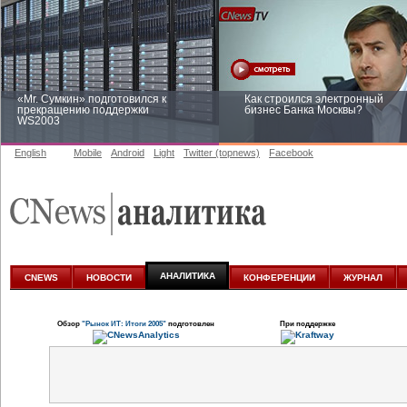
«Mr. Сумкин» подготовился к
Как строился электронный
прекращению поддержки
бизнес Банка Москвы?
WS2003
English
Mobile
Android
Light
Twitter (topnews)
Facebook
Заоблачная оптимизация: как
Рейтинг CNewsInfrastructure 20
Faberlic изменил подход к
приглашаем участвовать
аналитике
АНАЛИТИКА
CNEWS
НОВОСТИ
КОНФЕРЕНЦИИ
ЖУРНАЛ
Обзор
"Рынок ИТ: Итоги 2005"
подготовлен
При поддержке