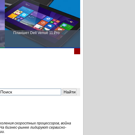
Планшет Dell Venue 11 Pro
Пора выбирать Fujitsu!
околения скоростных процессоров, война
На бизнес-рынке лидируют сервисно-
ии.