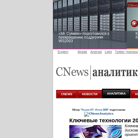
«Mr. Сумкин» подготовился к
К
прекращению поддержки
б
WS2003
English
Mobile
Android
Light
Twitter (topnew
Заоблачная оптимизация: как
Р
Faberlic изменил подход к
п
аналитике
АНАЛИТИКА
CNEWS
НОВОСТИ
К
Обзор
"Рынок ИТ: Итоги 2005"
подготовлен
Ключевые технологии 2
Ключев
дисков
ориент