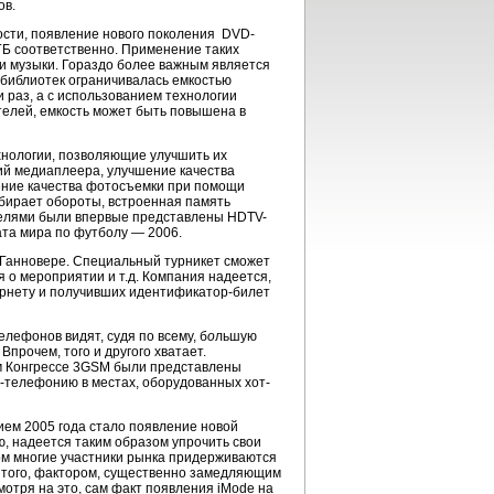
ов.
сти, появление нового поколения DVD-
 ГБ соответственно. Применение таких
 и музыки. Гораздо более важным является
ь библиотек ограничивалась емкостью
 раз, а с использованием технологии
елей, емкость может быть повышена в
хнологии, позволяющие улучшить их
ий медиаплеера, улучшение качества
ение качества фотосъемки при помощи
бирает обороты, встроенная память
дителями были впервые представлены HDTV-
та мира по футболу — 2006.
 Ганновере. Специальный турникет сможет
о мероприятии и т.д. Компания надеется,
ернету и получивших идентификатор-билет
лефонов видят, судя по всему, б
о
льшую
прочем, того и другого хватает.
м Конгрессе 3GSM были представлены
-телефонию в местах, оборудованных хот-
ем 2005 года стало появление новой
, надеется таким образом упрочить свои
ком многие участники рынка придерживаются
ме того, фактором, существенно замедляющим
отря на это, сам факт появления iMode на