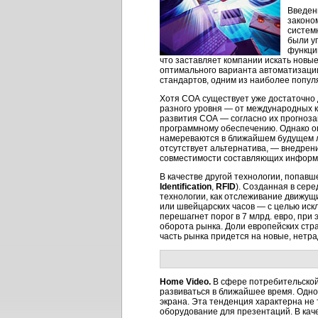
Введени
законо
систем
были у
функци
что заставляет компании искать новы
оптимального варианта автоматизаци
стандартов, одним из наиболее попул
Хотя СОА существует уже достаточно 
разного уровня — от международных к
развития СОА — согласно их прогноза
программному обеспечению. Однако о
намереваются в ближайшем будущем ли
отсутствует альтернатива, — внедрен
совместимости составляющих информ
В качестве другой технологии, попавш
Identification
,
RFID
). Созданная в сер
технологии, как отслеживание движущи
или швейцарских часов — с целью иск
перешагнет порог в 7 млрд. евро, при
оборота рынка. Доли европейских стра
часть рынка придется на новые, нетр
Home Video.
В сфере потребительской
развиваться в ближайшее время. Одно
экрана. Эта тенденция характерна не
оборудование для презентаций. В ка