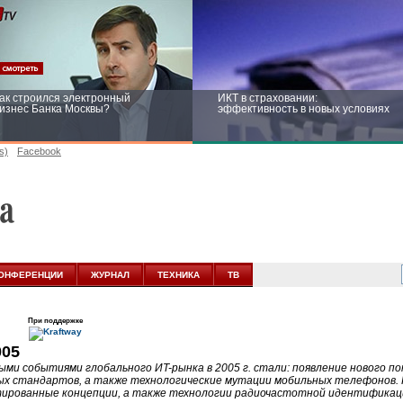
ак строился электронный
ИКТ в страховании:
изнес Банка Москвы?
эффективность в новых условиях
s)
Facebook
ейтинг CNewsInfrastructure 2015:
Информационная безопасность
риглашаем участвовать
бизнеса и госструктур: развитие в
новых условиях
ОНФЕРЕНЦИИ
ЖУРНАЛ
ТЕХНИКА
ТВ
При поддержке
005
ыми событиями глобального ИT-рынка в 2005 г. стали: появление нового п
ых стандартов, а также технологические мутации мобильных телефонов. 
ированные концепции, а также технологии радиочастотной идентификац