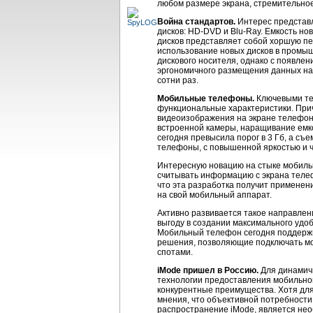
любом размере экрана, стремительно
Война стандартов.
Интерес представл
дисков: HD-DVD и Blu-Ray. Емкость но
дисков представляет собой хоршую пе
использование новых дисков в промышл
дискового носителя, однако с появлен
эргономичного размещения данных на
сотни раз.
Мобильные телефоны.
Ключевыми тех
функциональные характеристики. Прич
видеоизображения на экране телефон
встроенной камеры, наращивание емк
сегодня превысила порог в 3 Гб, а съ
телефоны, с повышенной яркостью и 
Интересную новацию на стыке мобиль
считывать информацию с экрана телеф
что эта разработка получит применен
на свой мобильный аппарат.
Активно развивается такое направлен
выгоду в создании максимального удоб
Мобильный телефон сегодня поддержи
решения, позволяющие подключать моб
спотами.
iMode пришел в Россию.
Для динамичн
технологии предоставления мобильног
конкурентные преимущества. Хотя для
мнения, что объективной потребности 
распространение iMode, является нео