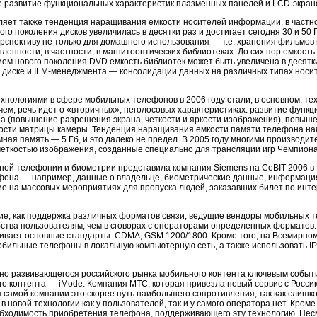
е развитие функциональных характеристик плазменных панелей и LCD-экран
яет также тенденция наращивания емкости носителей информации, в частно
вого поколения дисков увеличилась в десятки раз и достигает сегодня 30 и 50
рспективу не только для домашнего использования — т.е. хранения фильмов
енности, в частности, в магнитооптических библиотеках. До сих пор емкост
ием нового поколения DVD емкость библиотек может быть увеличена в десятки
 диске и ILM-менеджмента — консолидации данных на различных типах носит
нологиями в сфере мобильных телефонов в 2006 году стали, в основном, те
ем, речь идет о «вторичных», неголосовых характеристиках: развитие функц
а (повышение разрешения экрана, четкости и яркости изображения), повыш
ости матрицы камеры. Тенденция наращивания емкости памяти телефона на
емная память — 5 Гб, и это далеко не предел. В 2005 году многими произво
четкостью изображения, созданные специально для трансляции игр Чемпиона
ной телефонии и биометрии представила компания Siemens на CeBIT 2006 в
она — например, данные о владельце, биометрические данные, информация 
ие на массовых мероприятиях для пропуска людей, заказавших билет по инт
ие, как поддержка различных форматов связи, ведущие вендоры мобильных те
ства пользователям, чем в сговорах с операторами определенных форматов. В
вает основные стандарты: CDMA, GSM 1200/1800. Кроме того, на Всемирно
ильные телефоны в локальную компьютерную сеть, а также использовать IP
о развивающегося российского рынка мобильного контента ключевым событи
о контента — iMode. Компания МТС, которая привезла новый сервис с Россию
 самой компании это скорее путь наибольшего сопротивления, так как слиш
в новой технологии как у пользователей, так и у самого оператора нет. Кро
бходимость приобретения телефона, поддерживающего эту технологию. Несм