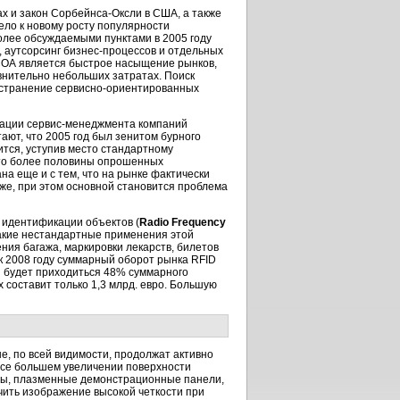
ах и закон Сорбейнса-Оксли в США, а также
ело к новому росту популярности
олее обсуждаемыми пунктами в 2005 году
 аутсорсинг бизнес-процессов и отдельных
СОА является быстрое насыщение рынков,
внительно небольших затратах. Поиск
остранение сервисно-ориентированных
изации сервис-менеджмента компаний
ают, что 2005 год был зенитом бурного
тся, уступив место стандартному
что более половины опрошенных
а еще и с тем, что на рынке фактически
же, при этом основной становится проблема
й идентификации объектов (
Radio Frequency
 такие нестандартные применения этой
ения багажа, маркировки лекарств, билетов
к 2008 году суммарный оборот рынка RFID
он будет приходиться 48% суммарного
 составит только 1,3 млрд. евро. Большую
, по всей видимости, продолжат активно
все большем увеличении поверхности
оры, плазменные демонстрационные панели,
ить изображение высокой четкости при