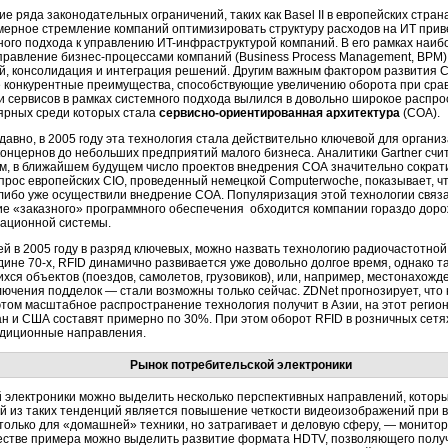
е ряда законодательных ограничений, таких как Basel II в европейских стран
мерное стремление компаний оптимизировать структуру расходов на ИT прив
ного подхода к управлению ИT-инфраструктурой компаний. В его рамках наиб
правление бизнес-процессами компаний (Business Process Management, BPM),
й, консолидация и интеграция решений. Другим важным фактором развития 
е конкурентные преимущества, способствующие увеличению оборота при сра
и сервисов в рамках системного подхода вылился в довольно широкое распр
ярных среди которых стала
сервисно-ориентированная архитектура
(СОА).
давно, в 2005 году эта технология стала действительно ключевой для орган
онцернов до небольших предприятий малого бизнеса. Аналитики Gartner счит
м, в ближайшем будущем число проектов внедрения СОА значительно сократи
прос европейских CIO, проведенный немецкой Computerwoche, показывает, 
бо уже осуществили внедрение СОА. Популяризация этой технологии связан
ие «заказного» программного обеспечения обходится компании гораздо доро
ационной системы.
ей в 2005 году в разряд ключевых, можно назвать технологию радиочастотно
едине 70-х, RFID динамично развивается уже довольно долгое время, однако
хся объектов (поездов, самолетов, грузовиков), или, например, местонахожд
лючения подделок — стали возможны только сейчас. ZDNet прогнозирует, что 
 этом масштабное распространение технология получит в Азии, на этот реги
н и США составят примерно по 30%. При этом оборот RFID в розничных сетях
адиционные направления.
Рынок потребительской электроники
 электроники можно выделить несколько перспективных направлений, которые
й из таких тенденций является повышение четкости видеоизображений при 
 только для «домашней» техники, но затрагивает и деловую сферу, — монит
честве примера можно выделить развитие формата HDTV, позволяющего получ