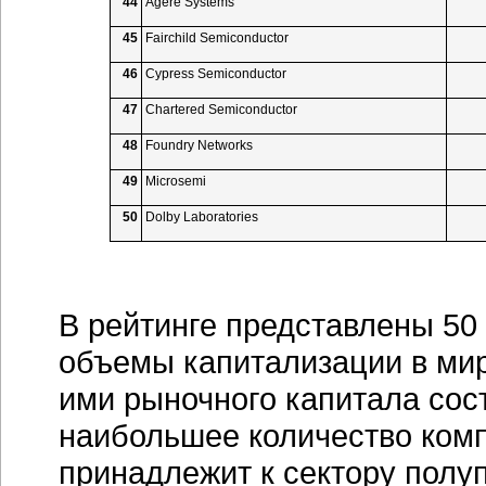
44
Agere Systems
45
Fairchild Semiconductor
46
Cypress Semiconductor
47
Chartered Semiconductor
48
Foundry Networks
49
Microsemi
50
Dolby Laboratories
В рейтинге представлены 5
объемы капитализации в ми
ими рыночного капитала сост
наибольшее количество комп
принадлежит к сектору полу