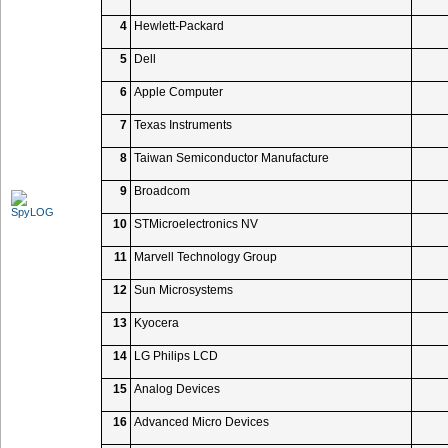
4
Hewlett-Packard
5
Dell
6
Apple Computer
7
Texas Instruments
8
Taiwan Semiconductor Manufacture
9
Broadcom
10
STMicroelectronics NV
11
Marvell Technology Group
12
Sun Microsystems
13
Kyocera
14
LG Philips LCD
15
Analog Devices
16
Advanced Micro Devices