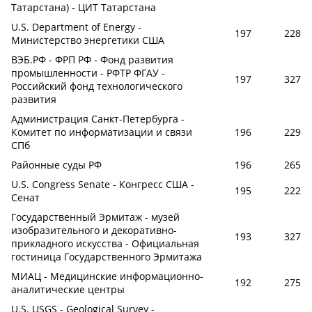
Татарстана) - ЦИТ Татарстана
U.S. Department of Energy -
197
228
Министерство энергетики США
ВЭБ.РФ - ФРП РФ - Фонд развития
промышленности - РФТР ФГАУ -
197
327
Российский фонд технологического
развития
Администрация Санкт-Петербурга -
Комитет по информатизации и связи
196
229
СПб
Районные суды РФ
196
265
U.S. Congress Senate - Конгресс США -
195
222
Сенат
Государственный Эрмитаж - музей
изобразительного и декоративно-
193
327
прикладного искусства - Официальная
гостиница Государственного Эрмитажа
МИАЦ - Медицинские информационно-
192
275
аналитические центры
U.S. USGS - Geological Survey -