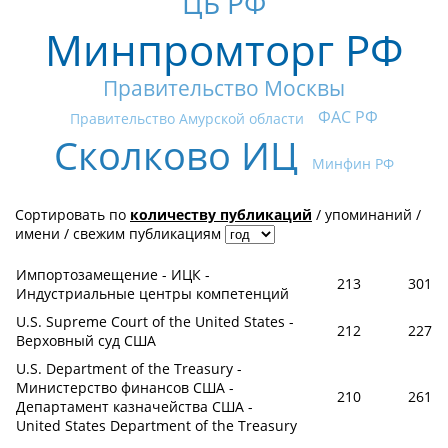
ЦБ РФ
Минпромторг РФ
Правительство Москвы
ФАС РФ
Правительство Амурской области
Сколково ИЦ
Минфин РФ
Сортировать по
количеству публикаций
/
упоминаний
/
имени
/
свежим публикациям
Импортозамещение - ИЦК -
213
301
Индустриальные центры компетенций
U.S. Supreme Court of the United States -
212
227
Верховный суд США
U.S. Department of the Treasury -
Министерство финансов США -
210
261
Департамент казначейства США -
United States Department of the Treasury