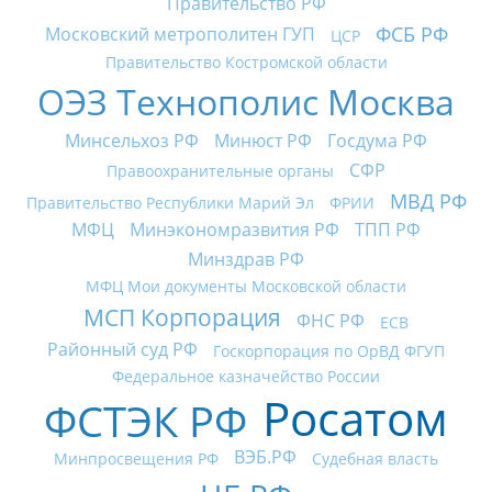
Правительство РФ
ФСБ РФ
Московский метрополитен ГУП
ЦСР
Правительство Костромской области
ОЭЗ Технополис Москва
Минсельхоз РФ
Минюст РФ
Госдума РФ
СФР
Правоохранительные органы
МВД РФ
Правительство Республики Марий Эл
ФРИИ
МФЦ
Минэкономразвития РФ
ТПП РФ
Минздрав РФ
МФЦ Мои документы Московской области
МСП Корпорация
ФНС РФ
ECB
Районный суд РФ
Госкорпорация по ОрВД ФГУП
Федеральное казначейство России
Росатом
ФСТЭК РФ
ВЭБ.РФ
Минпросвещения РФ
Судебная власть