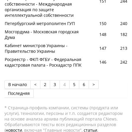
151
244
собственности - Международная
организация по защите
интеллектуальной собственности
Петербургский метрополитен ГУП
150
240
Мосгордума - Московская городская
148
182
Дума
Кабинет министров Украины -
147
213
Правительство Украины
Росреестр - ФКП ФГБУ - Федеральная
146
242
кадастровая палата - Роскадастр ППК
В начало
<
2
3
4
5
6
>
Последняя
* Страница-профиль компании, системы (продукта или
услуги), технологии, персоны и т.п. создается редактором
на основе анализа архива публикаций портала CNews.
Обрабатываются тексты всех редакционных разделов
(
новости
, включая "Главные новости",
статьи
,