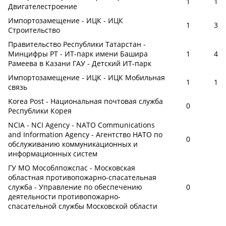
1
1
Двигателестроение
Импортозамещение - ИЦК - ИЦК
1
3
Строительство
Правительство Республики Татарстан -
Минцифры РТ - ИТ-парк имени Башира
1
4
Рамеева в Казани ГАУ - Детский ИТ-парк
Импортозамещение - ИЦК - ИЦК Мобильная
1
1
связь
Korea Post - Национальная почтовая служба
0
Республики Корея
NCIA - NCI Agency - NATO Communications
and Information Agency - Агентство НАТО по
0
обслуживанию коммуникационных и
информационных систем
ГУ МО Мособлпожспас - Московская
областная противопожарно-спасательная
служба - Управление по обеспечению
0
деятельности противопожарно-
спасательной службы Московской области