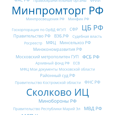
ФАС РФ
Правоохранительные органы
ФРИИ
Минпромторг РФ
Минпросвещения РФ
Минфин РФ
ЦБ РФ
СФР
Госкорпорация по ОрВД ФГУП
Правительство РФ
ВЭБ.РФ
Судебная власть
МФЦ
Минсельхоз РФ
Росреестр
Минэкономразвития РФ
ФСБ РФ
Московский метрополитен ГУП
Архивный фонд РФ
ECB
МФЦ Мои документы Московской области
Районный суд РФ
ФНС РФ
Правительство Костромской области
Сколково ИЦ
Минобороны РФ
МВД РФ
Правительство Республики Марий Эл