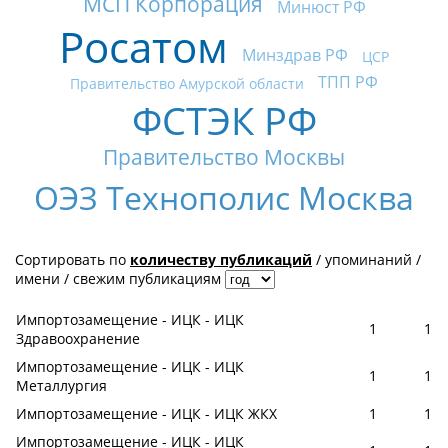
МСП Корпорация
Минюст РФ
Росатом
Минздрав РФ
ЦСР
ТПП РФ
Правительство Амурской области
ФСТЭК РФ
Правительство Москвы
ОЭЗ Технополис Москва
Сортировать по
количеству публикаций
/
упоминаний
/
имени
/
свежим публикациям
Импортозамещение - ИЦК - ИЦК
1
1
Здравоохранение
Импортозамещение - ИЦК - ИЦК
1
1
Металлургия
Импортозамещение - ИЦК - ИЦК ЖКХ
1
1
Импортозамещение - ИЦК - ИЦК