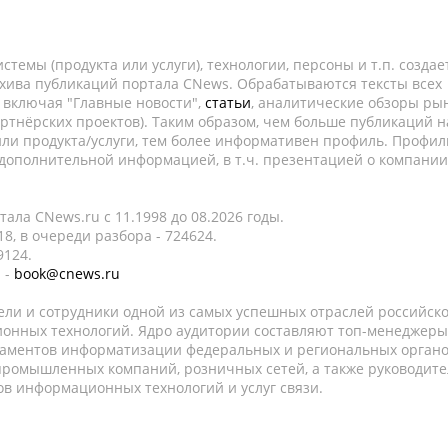
темы (продукта или услуги), технологии, персоны и т.п. создае
рхива публикаций портала CNews. Обрабатываются тексты всех
, включая "Главные новости",
статьи
, аналитические обзоры рын
ртнёрских проектов). Таким образом, чем больше публикаций н
ли продукта/услуги, тем более информативен профиль. Профил
 дополнительной информацией, в т.ч. презентацией о компании
ала CNews.ru c 11.1998 до 08.2026 годы.
8, в очереди разбора - 724624.
9124.
 -
book@cnews.ru
ели и сотрудники одной из самых успешных отраслей российск
онных технологий. Ядро аудитории составляют топ-менеджеры
таментов информатизации федеральных и региональных орган
 промышленных компаний, розничных сетей, а также руководите
в информационных технологий и услуг связи.