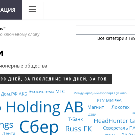
МАЦИЯ
CNews
ws
*
Аналитика
о ключевому слову
Все категории
19
Конференции
и
Маркет
ционерные общества
Техника
 90 ДНЕЙ
,
ЗА ПОСЛЕДНИЕ 180 ДНЕЙ
,
ЗА ГОД
ТВ
Экосистема МТС
Дом.РФ АКБ
Международный аэропорт Пулково
o Holding AB
РТУ МИРЭА
Магнит
Локотех
Su
ДЭВУ
Сбер
Т-Банк
HeadHunter G
ngs
Russ ГК
Северсталь П
Лента
X5 Gr