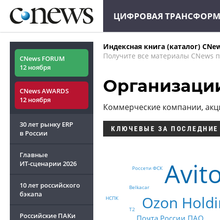
ЦИФРОВАЯ ТРАНСФОР
Индексная книга (каталог) CNe
Получите все материалы CNews п
CNews FORUM
12 ноября
Организаци
CNews AWARDS
12 ноября
Коммерческие компании, ак
30 лет рынку ERP
КЛЮЧЕВЫЕ
ЗА ПОСЛЕДНИЕ
в России
Главные
Avit
ИТ-сценарии
2026
Россети ФСК
10 лет российского
Belkacar
бэкапа
Ozon Holdi
НСПК
Т2
Российские ПАКи
Почта России ПАО