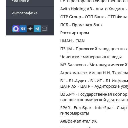
Рейтинги
Сеть ресторанов общественного 
Avito Holding AB - Авито Холдинг 
Инфографика
OTP Group - ОТП Банк - ОТП Фин
ПСБ - Промсвязьбанк
Росспиртпром
ЦИАН - CIAN
ПЗЦМ - Приокский завод цветных
Чеченские минеральные воды
МЗ Балаково - Металлургический
Агрокомплекс имени Н.И. Ткачев
Б1 - Б1-Аудит - Б1-ИТ - Б1 Инфор
ЦАТР АУ - ЦАТР – Аудиторские ус
ВЭБ.РФ - Государственная корпор
внешнеэкономической деятельно
SPAR - EuroSpar - InterSpar - Сп
гипермаркеты
Альфа-Капитал УК