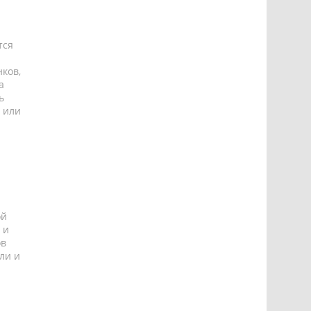
тся
ков,
а
ь
 или
ой
 и
ов
ли и