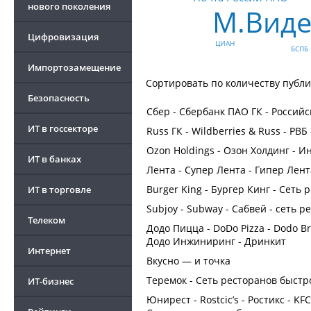
нового поколения
М.Виде
Цифровизация
ЦИАН
БСПБ
Импортозамещение
Сортировать по
количеству публ
Безопасность
Сбер - Сбербанк ПАО ГК - Росси
ИТ в госсекторе
Russ ГК - Wildberries & Russ - РВБ
Ozon Holdings - Озон Холдинг - 
ИТ в банках
Лента - Супер Лента - Гипер Лен
Burger King - Бургер Кинг - Сеть
ИТ в торговле
Subjoy - Subway - Сабвей - сеть 
Телеком
Додо Пицца - DoDo Pizza - Dodo B
Додо Инжиниринг - Дринкит
Интернет
Вкусно — и точка
Теремок - Сеть ресторанов быстр
ИТ-бизнес
Юнирест - Rostcic’s - Ростикс - K