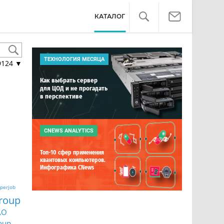
КАТАЛОГ
ТЕХНОЛОГИЯ МЕСЯЦА
9124
▼
Как выбрать сервер
для ЦОД и не прогадать
в перспективе
CNEWS ANALYTICS
Топ-10 сфер применения
квантовых компьютеров.
Инфографика CNews
perjob
roup
АО
oup