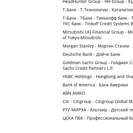
HeadHunter Group - HH Group - Х
Т-Банк - Т-Технологии - Каталит
Т-Банк - ТБанк - Тинькофф банк 
ТКС банк - Tinkoff Credit Systems 
Mitsubishi UFJ Financial Group - 
of Tokyo-Mitsubishi
Morgan Stanley - Морган Стэнли
Deutsche Bank - Дойче Банк
Goldman Sachs Group - Голдман Са
Sachs Credit Partners L.P.
HSBC Holdings - Hongkong and Sha
Bank of America - Банк Америки
ABN AMRO
Citi - Citigroup - Citigroup Global M
РТУ МИРЭА - Альтаир - Детский т
ЦСКА ПБК - Профессиональный б