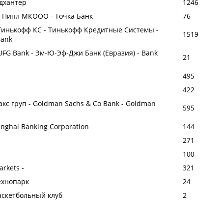
эдхантер
1246
ик Пипл МКООО - Точка Банк
76
- Тинькофф КС - Тинькофф Кредитные Системы -
1519
Bank
MUFG Bank - Эм-Ю-Эф-Джи Банк (Евразия) - Bank
21
495
422
кс груп - Goldman Sachs & Co Bank - Goldman
595
nghai Banking Corporation
144
271
100
arkets -
321
ехнопарк
24
аскетбольный клуб
2