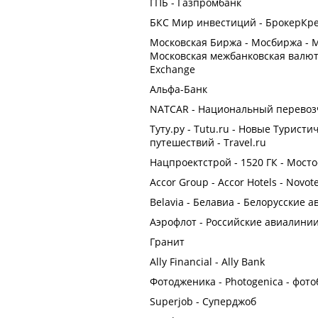
ГПБ - Газпромбанк
БКС Мир инвестиций - БрокерКре
Московская Биржа - Мосбиржа - 
Московская межбанковская валютн
Exchange
Альфа-Банк
NATCAR - Национальный перевоз
Туту.ру - Tutu.ru - Новые Турист
путешествий - Travel.ru
Нацпроектстрой - 1520 ГК - Мост
Accor Group - Accor Hotels - Novote
Belavia - Белавиа - Белорусские
Аэрофлот - Российские авиалинии 
Гранит
Ally Financial - Ally Bank
Фотодженика - Photogenica - фото
Superjob - Суперджоб