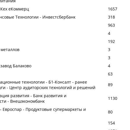
питания
- Кех еКоммерц
1657
ансовые Технологии - Инвестсбербанк
318
963
4
192
 металлов
3
3
 завод Балаково
4
а
63
мационные технологии - Б1-Консалт - ранее
89
луги - Центр аудиторских технологий и решений
ация развития - Банк развития и
1130
сти - Внешэкономбанк
ар - Евроспар - Продуктовые супермаркеты и
80
154