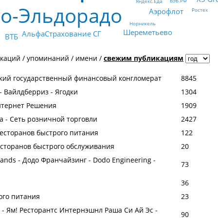
ВЭБ.РФ
Яндекс.Еда
о-Эльдорадо
Ростех
Аэрофлот
Норникель
Шереметьево
АльфаСтрахование СГ
ВТБ
икаций
/
упоминаний
/
имени
/
свежим публикациям
йский государственный финансовый конгломерат
8845
 - Вайлдберриз - Ягодки
1304
Интернет Решения
1909
та - Сеть розничной торговли
2427
 ресторанов быстрого питания
122
ресторанов быстрого обслуживания
20
rands - Додо Франчайзинг - Dodo Engineering -
73
36
ого питания
23
FC - Ям! Ресторантс Интернэшнл Раша Си Ай Эс -
90