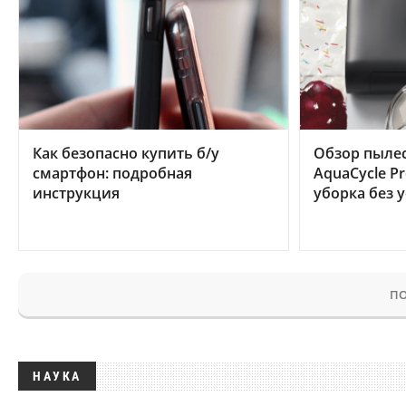
Как безопасно купить б/у
Обзор пылес
смартфон: подробная
AquaCycle Pr
инструкция
уборка без 
ПО
НАУКА