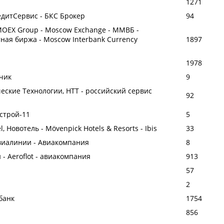
1271
дитСервис - БКС Брокер
94
MOEX Group - Moscow Exchange - ММВБ -
ая биржа - Moscow Interbank Currency
1897
1978
чик
9
ические Технологии, НТТ - российский сервис
92
острой-11
5
l, Новотель - Mövenpick Hotels & Resorts - Ibis
33
 авиалинии - Авиакомпания
8
- Aeroflot - авиакомпания
913
57
2
банк
1754
856