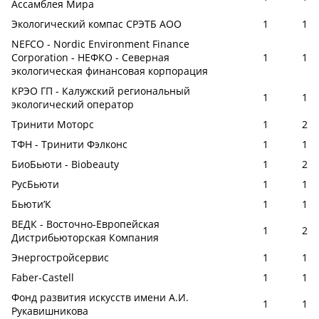
Ассамблея Мира
Экологический компас СРЭТБ АОО
1
1
NEFCO - Nordic Environment Finance
Corporation - НЕФКО - Северная
1
1
экологическая финансовая корпорация
КРЭО ГП - Калужский региональный
1
1
экологический оператор
Тринити Моторс
1
2
ТФН - Тринити Фэлконс
1
1
БиоБьюти - Biobeauty
1
2
РусБьюти
1
1
Бьюти’К
1
1
ВЕДК - Восточно-Европейская
1
2
Дистрибьюторская Компания
Энергостройсервис
1
1
Faber-Castell
1
1
Фонд развития искусств имени А.И.
1
1
Рукавишникова