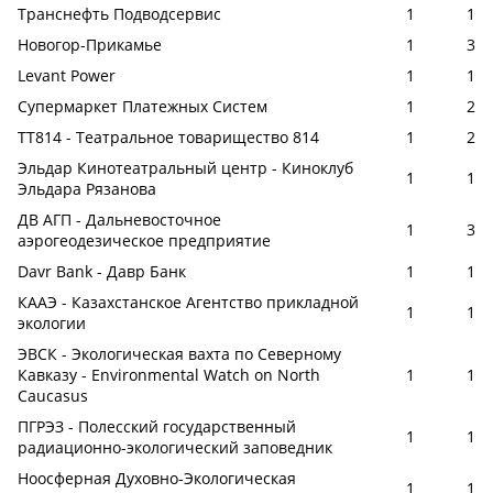
Транснефть Подводсервис
1
1
Новогор-Прикамье
1
3
Levant Power
1
1
Супермаркет Платежных Систем
1
2
ТТ814 - Театральное товарищество 814
1
2
Эльдар Кинотеатральный центр - Киноклуб
1
1
Эльдара Рязанова
ДВ АГП - Дальневосточное
1
3
аэрогеодезическое предприятие
Davr Bank - Давр Банк
1
1
КААЭ - Казахстанское Агентство прикладной
1
1
экологии
ЭВСК - Экологическая вахта по Северному
Кавказу - Environmental Watch on North
1
1
Caucasus
ПГРЭЗ - Полесский государственный
1
1
радиационно-экологический заповедник
Ноосферная Духовно-Экологическая
1
1