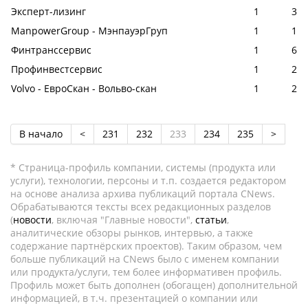
Эксперт-лизинг
1
3
ManpowerGroup - МэнпауэрГруп
1
1
Финтранссервис
1
6
Профинвестсервис
1
2
Volvo - ЕвроСкан - Вольво-скан
1
2
В начало
<
231
232
233
234
235
>
* Страница-профиль компании, системы (продукта или
услуги), технологии, персоны и т.п. создается редактором
на основе анализа архива публикаций портала CNews.
Обрабатываются тексты всех редакционных разделов
(
новости
, включая "Главные новости",
статьи
,
аналитические обзоры рынков, интервью, а также
содержание партнёрских проектов). Таким образом, чем
больше публикаций на CNews было с именем компании
или продукта/услуги, тем более информативен профиль.
Профиль может быть дополнен (обогащен) дополнительной
информацией, в т.ч. презентацией о компании или