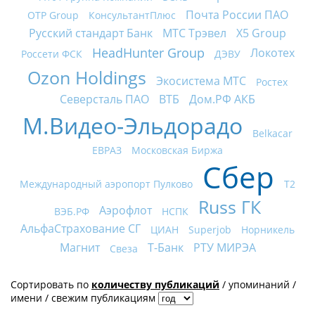
Почта России ПАО
OTP Group
КонсультантПлюс
Русский стандарт Банк
МТС Трэвел
X5 Group
HeadHunter Group
Локотех
Россети ФСК
ДЭВУ
Ozon Holdings
Экосистема МТС
Ростех
Северсталь ПАО
ВТБ
Дом.РФ АКБ
М.Видео-Эльдорадо
Belkacar
ЕВРАЗ
Московская Биржа
Сбер
Международный аэропорт Пулково
Т2
Russ ГК
Аэрофлот
ВЭБ.РФ
НСПК
АльфаСтрахование СГ
ЦИАН
Superjob
Норникель
Магнит
Т-Банк
РТУ МИРЭА
Свеза
Сортировать по
количеству публикаций
/
упоминаний
/
имени
/
свежим публикациям