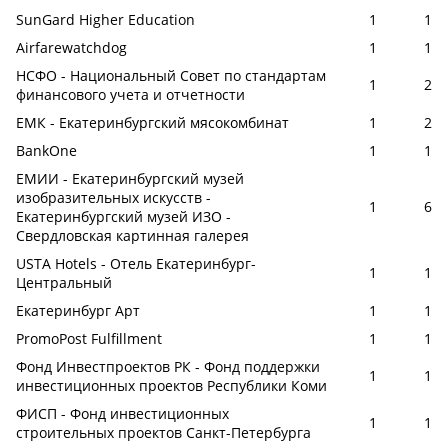
SunGard Higher Education
1
1
Airfarewatchdog
1
1
НСФО - Национальный Совет по стандартам
1
2
финансового учета и отчетности
ЕМК - Екатеринбургский мясокомбинат
1
2
BankOne
1
1
ЕМИИ - Екатеринбургский музей
изобразительных искусств -
1
6
Екатеринбургский музей ИЗО -
Свердловская картинная галерея
USTA Hotels - Отель Екатеринбург-
1
1
Центральный
Екатеринбург Арт
1
1
PromoPost Fulfillment
1
1
Фонд Инвестпроектов РК - Фонд поддержки
1
1
инвестиционных проектов Республики Коми
ФИСП - Фонд инвестиционных
1
1
строительных проектов Санкт-Петербурга