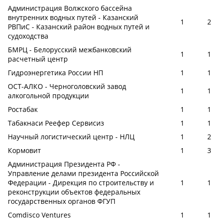
Администрация Волжского бассейна
внутренних водных путей - Казанский
1
2
РВПиС - Казанский район водных путей и
судоходства
БМРЦ - Белорусский межбанковский
1
1
расчетный центр
Гидроэнергетика России НП
1
1
ОСТ-АЛКО - Черноголовский завод
1
1
алкогольной продукции
Ростабак
1
1
Табакнаси Реефер Сервисиз
1
1
Научный логистический центр - НЛЦ
1
2
Кормовит
1
3
Администрация Президента РФ -
Управление делами президента Российской
Федерации - Дирекция по строительству и
1
1
реконструкции объектов федеральных
государственных органов ФГУП
Comdisco Ventures
1
1