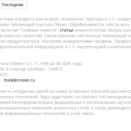
Последняя
темы (продукта или услуги), технологии, персоны и т.п. создае
рхива публикаций портала CNews. Обрабатываются тексты всех
, включая "Главные новости",
статьи
, аналитические обзоры рын
ртнёрских проектов). Таким образом, чем больше публикаций н
ли продукта/услуги, тем более информативен профиль. Профил
 дополнительной информацией, в т.ч. презентацией о компании
ала CNews.ru c 11.1998 до 08.2026 годы.
8, в очереди разбора - 724413.
9231.
 -
book@cnews.ru
ели и сотрудники одной из самых успешных отраслей российск
онных технологий. Ядро аудитории составляют топ-менеджеры
таментов информатизации федеральных и региональных орган
 промышленных компаний, розничных сетей, а также руководите
в информационных технологий и услуг связи.