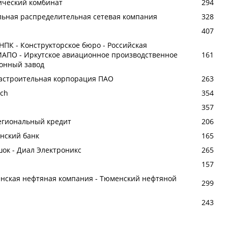
ический комбинат
294
льная распределительная сетевая компания
328
407
 НПК - Конструкторское бюро - Российская
ИАПО - Иркутское авиационное производственное
161
ионный завод
иастроительная корпорация ПАО
263
ech
354
357
региональный кредит
206
янский банк
165
шок - Диал Электроникс
265
157
менская нефтяная компания - Тюменский нефтяной
299
243