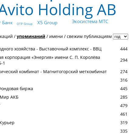
Avito Holding AB
Экосистема МТС
т Банк
X5 Group
OTP Group
икаций
/
упоминаний
/
имени
/
свежим публикациям
дного хозяйства - Выставочный комплекс - ВВЦ
444
ая корпорация «Энергия» имени С. П. Королёва
294
Б-1
ический комбинат - Магнитогорский меткомбинат
274
316
Фондовая биржа
445
 Мир АКБ
285
Г
479
461
.Курьер
319
335