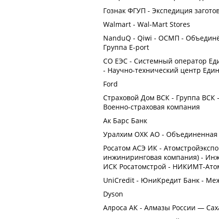
Гознак ФГУП - Экспедиция загото
Walmart - Wal-Mart Stores
NanduQ - Qiwi - ОСМП - Объедин
Группа E-port
СО ЕЭС - Системный оператор Ед
- Научно-технический центр Еди
Ford
Страховой Дом ВСК - Группа ВСК 
Военно-страховая компания
Ак Барс Банк
Уралхим ОХК АО - Объединенная
Росатом АСЭ ИК - Атомстройэксп
инжиниринговая компания) - Ин
ИСК Росатомстрой - НИКИМТ-Ато
UniCredit - ЮниКредит Банк - М
Dyson
Алроса АК - Алмазы России — Сах