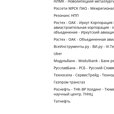
НЛМК - Новолипецкий металлург
Россети МРСК ПАО - Межрегиона
Резонанс НПП
Ростех - ОАК - Иркут Корпорация
авиастроительная корпорация - 
объединение - Иркутский авиац
Ростех - ОАК - Объединенная ав
ВсеИнструменты.ру - ВИ.ру - VI.T
Uber
Модульбанк - Modulbank - Банк 
РусславБанк - РСБ - Русский Слав
Техносила - СервисТрейд - Техно
Газпром трансгаз
Роснефть - ТНК-ВР Холдинг - Тю
научный центр, ТННЦ
Татнефть