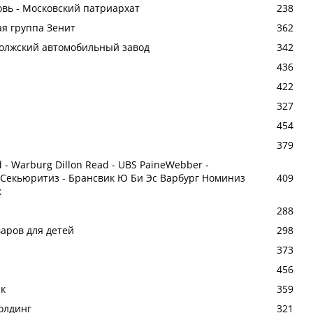
овь - Московский патриархат
238
ая группа Зенит
362
Волжский автомобильный завод
342
436
422
327
454
379
d - Warburg Dillon Read - UBS PaineWebber -
 Секьюритиз - Брансвик Ю Би Эс Варбург Номиниз
409
к
288
варов для детей
298
373
456
нк
359
олдинг
321