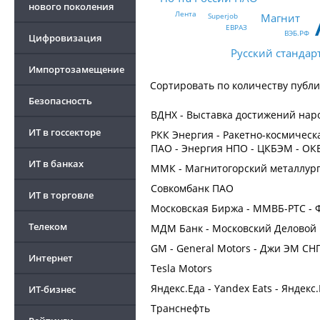
нового поколения
Лента
Superjob
Магнит
ЕВРАЗ
ВЭБ.РФ
Цифровизация
Русский стандар
Импортозамещение
Сортировать по
количеству публ
Безопасность
ВДНХ - Выставка достижений наро
ИТ в госсекторе
РКК Энергия - Ракетно-космическ
ПАО - Энергия НПО - ЦКБЭМ - ОК
ИТ в банках
ММК - Магнитогорский металлург
Совкомбанк ПАО
ИТ в торговле
Московская Биржа - ММВБ-РТС - 
Телеком
МДМ Банк - Московский Деловой
GM - General Motors - Джи ЭМ СН
Интернет
Tesla Motors
Яндекс.Еда - Yandex Eats - Яндекс
ИТ-бизнес
Транснефть