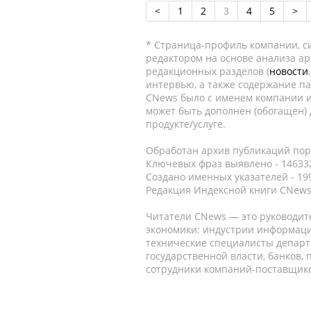
<
1
2
3
4
5
>
* Страница-профиль компании, сис
редактором на основе анализа а
редакционных разделов (
новости
интервью, а также содержание па
CNews было с именем компании и
может быть дополнен (обогащен)
продукте/услуге.
Обработан архив публикаций порт
Ключевых фраз выявлено - 146332
Создано именных указателей - 19
Редакция Индексной книги CNews
Читатели CNews — это руководит
экономики: индустрии информаци
технические специалисты депар
государственной власти, банков,
сотрудники компаний-поставщико