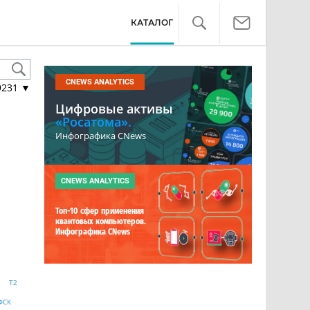
КАТАЛОГ
CNEWS ANALYTICS
9231
▼
Цифровые активы
«Росатома».
Инфографика CNews
CNEWS ANALYTICS
Топ-10 сфер применения
квантовых компьютеров.
Инфографика CNews
Т2
ФСК