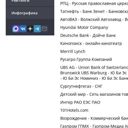
Рейтинги
РПЦ - Русская православная церк
Татнефть - Банк Зенит - Банковск
Инфографика
АвтоВАЗ - Волжский Автозавод - 
Hyundai Motor Company
Deutsche Bank - Дойче Банк
Кинопоиск - онлайн-кинотеатр
Merrill Lynch
Русагро Группа Компаний
UBS AG - Union Bank of Switzerlan
Brunswick UBS Warburg - Ю Би Эс
- Ю Би Эс Номиниз - Ю Би Эс Бан
Сургутнефтегаз - СНГ
Детский мир - Сеть магазинов то
Интер РАО ЕЭС ПАО
101Hotels.com
Возрождение - Коммерческий ба
Газпром ГПМХ - Газпром-Медиа Х