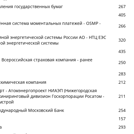
вления государственных бумаг
267
405
ённая система моментальных платежей - OSMP -
266
иной энергетической системы России АО - НТЦ ЕЭС
320
ной энергетической системы
435
- Всероссийская страховая компания - ранее
250
283
 химическая компания
212
орт - Атомэнергопроект НИАЭП (Нижегородская
жиниринговый дивизион Госкорпорации Росатом -
211
мстрой
еждународный Московский Банк
254
157
а
293