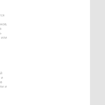
тся
ков,
а
ь
 или
ой
 и
ов
ли и