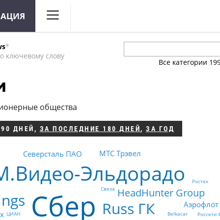
МАЦИЯ
CNews
ws
*
Аналитика
о ключевому слову
Все категории
19
Конференции
и
Маркет
ционерные общества
Техника
 90 ДНЕЙ
,
ЗА ПОСЛЕДНИЕ 180 ДНЕЙ
,
ЗА ГОД
ТВ
МТС Трэвел
Северсталь ПАО
М.Видео-Эльдорадо
Ростех
Свеза
HeadHunter Group
Сбер
ings
Russ ГК
Аэрофлот
х
Belkacar
ЦИАН
Россети 