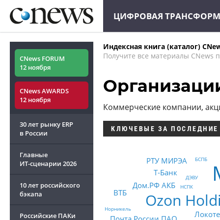
ЦИФРОВАЯ ТРАНСФОР
Индексная книга (каталог) CNe
Получите все материалы CNews п
CNews FORUM
12 ноября
Организаци
CNews AWARDS
12 ноября
Коммерческие компании, ак
30 лет рынку ERP
КЛЮЧЕВЫЕ
ЗА ПОСЛЕДНИЕ
в России
Главные
РТУ МИРЭА
БСПБ
ИТ-сценарии
2026
Т-Банк
ДЭВУ
Дом.РФ АКБ
10 лет российского
НСПК
ВТБ
бэкапа
Ozon Hold
Норникель
Локоте
Российские ПАКи
Почта России ПАО