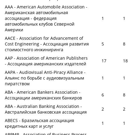
AAA - American Automobile Association -
Американская автомобильная
ассоциация - федерация
1
1
автомобильных клубов Северной
Америки
AACE - Association for Advancement of
Cost Engineering - Ассоциация развития
5
8
стоимостного инжиниринга
AAP - Association of American Publishers
17
18
- Ассоциация американских издателей
AAPA - Audiovisual Anti-Piracy Alliance -
Альянс по борьбе с аудиовизуальным
1
1
пиратством
ABA - American Bankers Association -
6
8
Ассоциации американских банкиров
ABA - Australian Banking Association -
2
2
Австралийская банковская ассоциация
ABECS - Бразильская ассоциация
1
1
кредитных карт и услуг
ABPMP - Association of Business Process