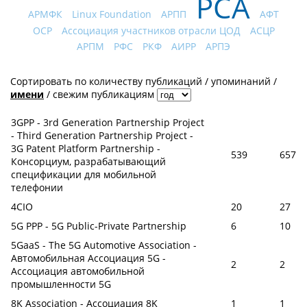
РСА
АРМФК
Linux Foundation
АРПП
АФТ
OCP
Ассоциация участников отрасли ЦОД
АСЦР
АРПМ
РФС
РКФ
АИРР
АРПЭ
Сортировать по
количеству публикаций
/
упоминаний
/
имени
/
свежим публикациям
3GPP - 3rd Generation Partnership Project
- Third Generation Partnership Project -
3G Patent Platform Partnership -
539
657
Консорциум, разрабатывающий
спецификации для мобильной
телефонии
4CIO
20
27
5G PPP - 5G Public-Private Partnership
6
10
5GaaS - The 5G Automotive Association -
Автомобильная Ассоциация 5G -
2
2
Ассоциация автомобильной
промышленности 5G
8K Association - Ассоциация 8K
1
1