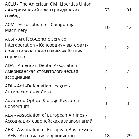
ACLU - The American Civil Liberties Union
- Американский союз гражданских
53
91
свобод
ACM - Association for Computing
10
12
Machinery
ACSI - Artifact-Centric Service
Interoperation - Консорциум артефакт-
1
2
ориентированного взаимодействия
сервисов
ADA - American Dental Association -
Американская стоматологическая
2
2
ассоциация
ADL - Anti-Defamation League -
1
1
Антирасистская Лига
Advanced Optical Storage Research
3
3
Consortium
AEA - Association of European Airlines -
1
1
Ассоциация европейских авиакомпаний
AEB - Association of European Businesses
- АЕБ - Ассоциация европейского
18
29