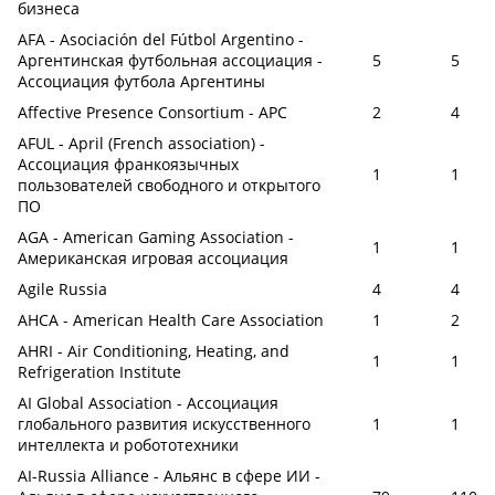
бизнеса
AFA - Asociación del Fútbol Argentino -
Аргентинская футбольная ассоциация -
5
5
Ассоциация футбола Аргентины
Affective Presence Consortium - АРС
2
4
AFUL - April (French association) -
Ассоциация франкоязычных
1
1
пользователей свободного и открытого
ПО
AGA - American Gaming Association -
1
1
Американская игровая ассоциация
Agile Russia
4
4
AHCA - American Health Care Association
1
2
AHRI - Air Conditioning, Heating, and
1
1
Refrigeration Institute
AI Global Association - Ассоциация
глобального развития искусственного
1
1
интеллекта и робототехники
AI-Russia Alliance - Альянс в сфере ИИ -