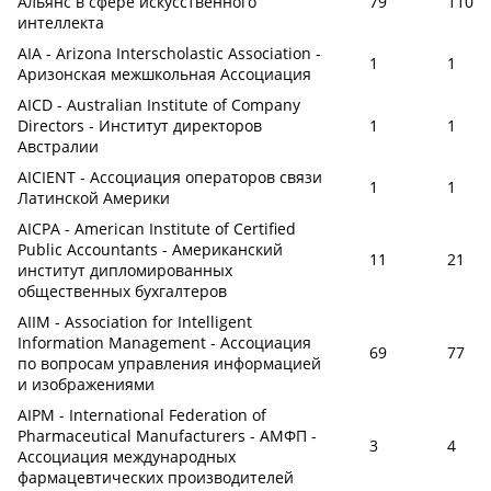
Альянс в сфере искусственного
79
110
интеллекта
AIA - Arizona Interscholastic Association -
1
1
Аризонская межшкольная Ассоциация
AICD - Australian Institute of Company
Directors - Институт директоров
1
1
Австралии
AICIENT - Ассоциация операторов связи
1
1
Латинской Америки
AICPA - American Institute of Certified
Public Accountants - Американский
11
21
институт дипломированных
общественных бухгалтеров
AIIM - Association for Intelligent
Information Management - Ассоциация
69
77
по вопросам управления информацией
и изображениями
AIPM - International Federation of
Pharmaceutical Manufacturers - АМФП -
3
4
Ассоциация международных
фармацевтических производителей