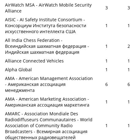
AirWatch MSA - AirWatch Mobile Security
3
3
Alliance
AISIC - AI Safety Institute Consortium -
Консорциум Института безопасности
1
1
искусственного интеллекта США
All India Chess Federation -
Всеиндийская шахматная федерация -
1
2
Индийская шахматная федерация
Alliance Connected Vehicles
1
1
Alpha Global
1
1
AMA - American Management Association
- Американская ассоциация
6
6
менеджмента
AMA - American Marketing Association -
1
1
Американская ассоциация маркетинга
AMARC - Association Mondiale Des
Radiodiffuseurs Communautaires - World
Association of Community Radio
1
1
Broadcasters - Всемирная ассоциация
общественных радиовещателей