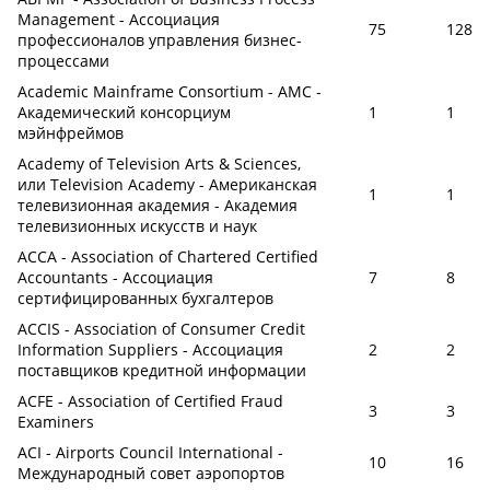
Management - Ассоциация
75
128
профессионалов управления бизнес-
процессами
Academic Mainframe Consortium - AMC -
Академический консорциум
1
1
мэйнфреймов
Academy of Television Arts & Sciences,
или Television Academy - Американская
1
1
телевизионная академия - Академия
телевизионных искусств и наук
ACCA - Association of Chartered Certified
Accountants - Ассоциация
7
8
сертифицированных бухгалтеров
ACCIS - Association of Consumer Credit
Information Suppliers - Ассоциация
2
2
поставщиков кредитной информации
ACFE - Association of Certified Fraud
3
3
Examiners
ACI - Airports Council International -
10
16
Международный совет аэропортов