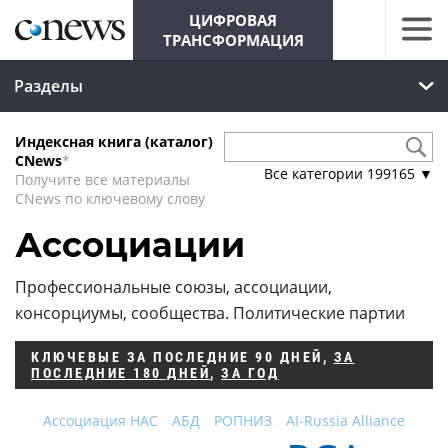
ЦИФРОВАЯ
ТРАНСФОРМАЦИЯ
Разделы
Индексная книга (каталог)
CNews
*
Все категории
199165
▼
Получите все материалы
CNews по ключевому слову
Ассоциации
Профессиональные союзы, ассоциации,
консорциумы, сообщества. Политические партии
КЛЮЧЕВЫЕ
ЗА ПОСЛЕДНИЕ 90 ДНЕЙ
,
ЗА
ПОСЛЕДНИЕ 180 ДНЕЙ
,
ЗА ГОД
Ассоциация НАС
АБД
РОПНИЗ
AI-Russia Alliance