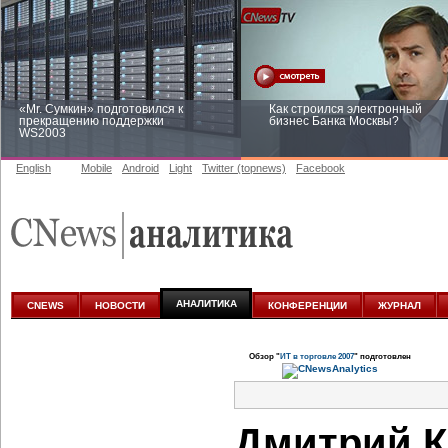
«Mr. Сумкин» подготовился к
Как строился электронный
прекращению поддержки
бизнес Банка Москвы?
WS2003
English
Mobile
Android
Light
Twitter (topnews)
Facebook
Заоблачная оптимизация: как
Рейтинг CNewsInfrastructure 20
Faberlic изменил подход к
приглашаем участвовать
аналитике
АНАЛИТИКА
CNEWS
НОВОСТИ
КОНФЕРЕНЦИИ
ЖУРНАЛ
Обзор "
ИТ в торговле 2007
" подготовлен
Дмитрий К