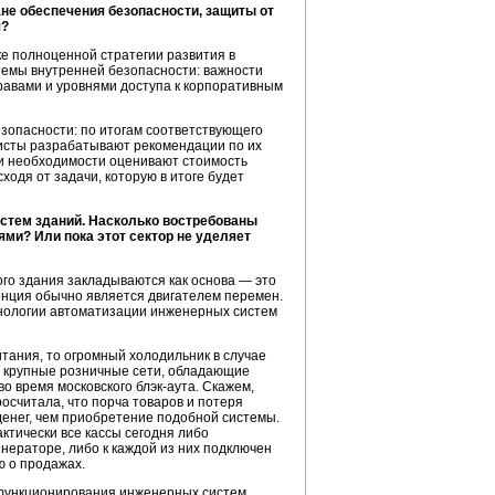
не обеспечения безопасности, защиты от
я?
е полноценной стратегии развития в
емы внутренней безопасности: важности
равами и уровнями доступа к корпоративным
опасности: по итогам соответствующего
листы разрабатывают рекомендации по их
ри необходимости оценивают стоимость
одя от задачи, которую в итоге будет
истем зданий. Насколько востребованы
ми? Или пока этот сектор не уделяет
го здания закладываются как основа — это
енция обычно является двигателем перемен.
хнологии автоматизации инженерных систем
тания, то огромный холодильник в случае
и, крупные розничные сети, обладающие
о время московского блэк-аута. Скажем,
росчитала, что порча товаров и потеря
денег, чем приобретение подобной системы.
ктически все кассы сегодня либо
ераторе, либо к каждой из них подключен
ю о продажах.
 функционирования инженерных систем.