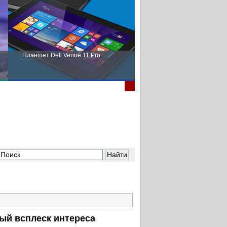
Планшет Dell Venue 11 Pro
Пора выбирать Fujitsu!
ный всплеск интереса