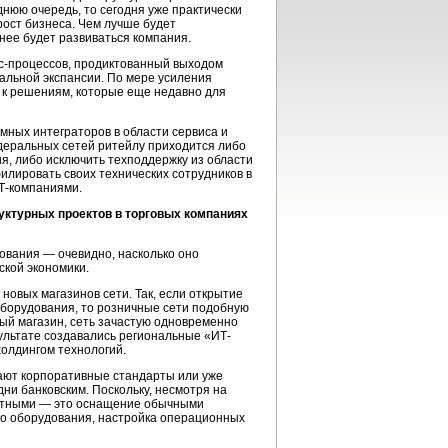
нюю очередь, то сегодня уже практически
рост бизнеса. Чем лучше будет
нее будет развиваться компания.
ес-процессов, продиктованный выходом
альной экспансии. По мере усиления
 к решениям, которые еще недавно для
мных интеграторов в области сервиса и
деральных сетей ритейлу приходится либо
, либо исключить техподдержку из области
лировать своих технических сотрудников в
Т-компаниями.
уктурных проектов в торговых компаниях
ования — очевидно, насколько оно
ской экономики.
овых магазинов сети. Так, если открытие
оборудования, то розничные сети подобную
вый магазин, сеть зачастую одновременно
зультате создавались региональные «ИТ-
холдингом технологий.
ают корпоративные стандарты или уже
ни банковским. Поскольку, несмотря на
ртными — это оснащение обычными
о оборудования, настройка операционных