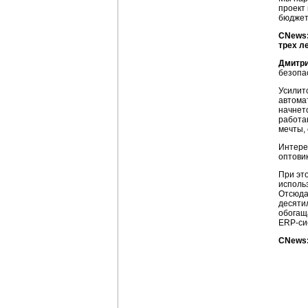
проект
бюджет
CNews:
трех л
Дмитри
безопа
Усилит
автома
начнет
работа
мечты,
Интере
оптови
При эт
исполь
Отсюда
десяти
обогащ
ERP-си
CNews: