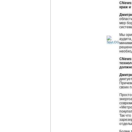
CNews:
краж и
Дмитри
област
мер бо
систем
Мы ори
аудита
миними
решени
необхо
CNews:
технол
должно
Дмитри
диктуе
Причем
своих 
Просто
энерго
соврем
«Метро 
покупа
Так чт
зарезе
отдель
Более 