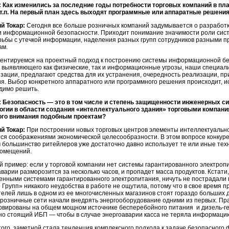
 Как изменились за последние годы потребности торговых компаний в пла
 т.п. На первый план здесь выходят программные или аппаратные решени
й Токар:
Сегодня все больше розничных компаний задумывается о разработк
и информационной безопасности. Приходит понимание значимости роли сист
рьбы с утечкой информации, наделения разных групп сотрудников разными п
ам.
ентируемся на проектный подход к построению системы информационной без
, выявляющего как физические, так и информационные угрозы, наши специа
зации, предлагают средства для их устранения, очередность реализации, п
я. Выбор конкретного аппаратного или программного решения происходит, исх
димо решить.
 Безопасность — это в том числе и степень защищенности инженерных с
огии в области создания «интеллектуального здания» торговыми компания
го внимания подобным проектам?
й Токар:
При построении новых торговых центров элементы интеллектуально
тся соображениями экономической целесообразности. В этом вопросе конкур
 большинство ритейлеров уже достаточно давно использует те или иные те
помещений.
й пример: если у торговой компании нет системы гарантированного электропи
аварии разморозится за несколько часов, и пропадет масса продуктов. Кстат
енными системами гарантированного электропитания, ничуть не пострадали в
Групп» никакого неудобства в работе не ощутила, потому что в свое время п
телей лишь в одном из ее многочисленных магазинов стоят гораздо больших 
о розничные сети начали внедрять энергооборудование одними из первых. Пра
рвированы на общем мощном источнике бесперебойного питания и дизель-ген
но стоящий ИБП — чтобы в случае энергоаварии касса не теряла информаци
того, заметной стала тенденция комплексного подхода к задаче безопасного