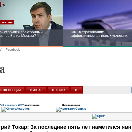
ак строился электронный
ИКТ в страховании:
изнес Банка Москвы?
эффективность в новых условиях
s)
Facebook
ейтинг CNewsInfrastructure 2015:
Информационная безопасность
риглашаем участвовать
бизнеса и госструктур: развитие в
новых условиях
ОНФЕРЕНЦИИ
ЖУРНАЛ
ТЕХНИКА
ТВ
"
ИТ в торговле 2007
" подготовлен
При поддержке
рий Токар: За последние пять лет наметился яв