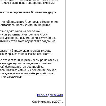
оттабыч, заканчивает внедрение системы
ментом в перспективе ближайших двух-
ативной аналитикой, вопросы обеспечения
рентоспособность компании на рынке.
очно долго жила на лоскутной
лучат развитие электронные киоски,
де уже появились «магазины будущего»,
ничных сетей тоже осуществят подобные
лько на Западе, да и то лишь в среде
ока сдерживает ее высокая стоимость.
гие отечественные ритейлеры решаются их
ь конкуренцию с западными коллегами.
рый был наработан розницей за
зованных в самописных решениях, сейчас
ет каждый уважающий себя разработчик
ним заказчиков.
Версия для печати
Опубликовано в 2007 г.