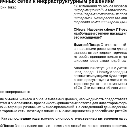
ичных сетей к инфраструктурным решениям
Об изменении подходов торгов
информационной безопасности
ритейлерами технологиях пос
интервью CNews рассказал дир
торговли компании «Крок» Дми
CNews: Назовите сферу ИТ-реш
наибольшей степени насыщен 
это насыщение?
Дмитрий Токар:
Отечественный 
аппаратными решениями для фр
сканеры штрих-кодов и терминал
которой в принципе нельзя откр
широкое присутствие подобных 
Аналогичная ситуация и с учетн
неоднороден. Наряду с западн
автоматизирующими бухгалтерск
рынке присутствует и масса от
торгового учета — от самописн
«1С». Эти системы обычно испол
 не «перерастает».
ие объемы бизнеса и обрабатываемых данных, необходимость предоставлят
ртам и обеспечивать прозрачность финансовых потоков для инвесторов форм
 по интеграции различных бизнес-приложений. На сегодняшний день подобны
е торговые сети, поэтому в плане «ERP-насыщенности» у российского ритейл
 Как за последние годы изменился спрос отечественных ритейлеров на у
й Токар:
За последние пять лет наметился явный всплеск интереса розничн