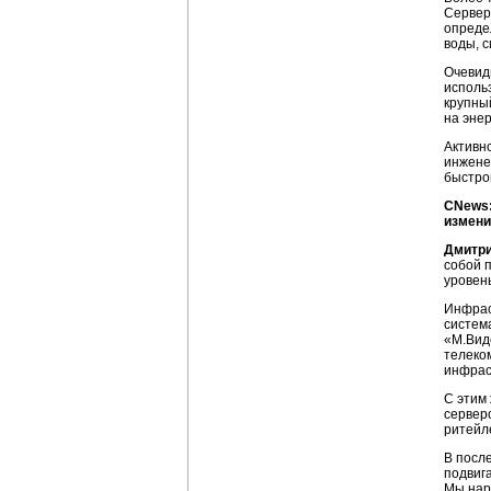
Сервер
опреде
воды, 
Очевид
исполь
крупны
на эне
Активн
инжене
быстро
CNews:
измени
Дмитри
собой 
уровен
Инфрас
систем
«М.Вид
телеко
инфрас
С этим
серверо
ритейле
В посл
подвиг
Мы нар