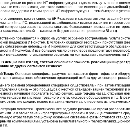
аньше деньги на развитие ИТ-инфраструктуры выделялись чуть ли не в послед
зничные сети понимают, что такие вложения — это инвестиции в дальнейший 
зована поддержка с точки зрения ИТ-инфраструктуры — тем быстрее и успеш
того, уверенно растет спрос на ERP-системы и системы автоматизации бизн
 компаний на IPO, реализацией их амбициозных планов развития и территори
ой конкуренции растет спрос на системы безопасности, повышается интерес
ы казались экзотикой — системам бюджетирования, решениям BI и т.д.
тственно повышается и спрос на услуги: особенно востребованы услуги систе
еской поддержки ИТ-систем. В условиях обширной географии присутствия фе
ать собственные небольшие ИТ-компании для соответствующего обслуживания
ьности ИТ-службы. И все большее число ритейлеров предпочитают перепрофи
ных менеджеров по управлению сервисными контрактами с привлеченными И
 В чем, на ваш взгляд, состоит основная сложность реализации инфрастр
личие от других сегментов бизнеса?
й Токар:
Основная специфика, разумеется, касается фронт-офисного оборуд
ется от аппаратного обеспечения организаций любых других секторов россий
авнего времени определенная специфика существовала и при автоматизации н
 отделения банка — это процедура с жесткой стандартизацией технологий и 
лезность начинают проявлять только сейчас. Еще год-два назад, открывая но
яла тендеры на системы товарного учета, кассовое оборудование и т.д. В ре
ки», открытие каждого нового магазина увеличивало перечень используемых 
 ситуация меняется. Практически все ведущие розничные игроки разрабатыв
ют ими. И в этом плане инфраструктурные проекты в рознице становятся срод
ленную отраслевую специфику, основные системные фазы остаются станда
рными коммуникациями, установка вычислительного и телекоммуникационног
и т.п.