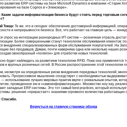
 по развитию ERP-системы на базе Microsoft Dynamics в компании «Старик Х
ирования на базе Cognos в «Элекскоре».
 Какие задачи информатизации бизнеса будут стоять перед торговым сег
ет?
й Токар:
Те же, что и сегодня: обеспечение достоверной информацией, опер
сности и непрерывности бизнеса. Все, что работает на главную цель — конку
ся спрос на интеграцию разнородных ИТ-систем — розничная отрасль достат
тизации. Более совершенными станут технологии обслуживания клиентов: по
ся внедрение специализированных форм обслуживания покупателей. На Запа
ющие без продавцов. Думаю, почти наверняка одна или несколько наших роз
 создав своеобразный «полигон» для отработки новых технологий.
сно будет наблюдать за развитием технологии RFID. Пока она применяется то
ков и крупных розничных сетей. В России распространение этой технологии п
ом, несмотря на определенные риски внедрения передовых технологий, мно
зовать. Прогрессивное мышление соседствует с необходимостью выдерживат
 — использование лучших мировых практик вкупе с уникальным опытом, кото
летие, проведенное ею в «самоинформатизации». Множество ноу-хау, реали
ают западные ERP-системы. Это тот самый best practices, который использу
стемы: решение «прирастает» знаниями огромного количества работающих с 
 Спасибо.
Вернуться на главную страницу обзора