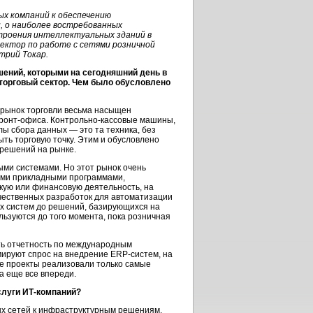
ых компаний к обеспечению
, о наиболее востребованных
троения интеллектуальных зданий в
ектор по работе с сетями розничной
трий Токар.
ений, которыми на сегодняшний день в
торговый сектор. Чем было обусловлено
рынок торговли весьма насыщен
онт-офиса. Контрольно-кассовые машины,
ы сбора данных — это та техника, без
ыть торговую точку. Этим и обусловлено
решений на рынке.
ыми системами. Но этот рынок очень
ыми прикладными программами,
ую или финансовую деятельность, на
ечественных разработок для автоматизации
ых систем до решений, базирующихся на
ьзуются до того момента, пока розничная
ь отчетность по международным
ируют спрос на внедрение ERP-систем, на
е проекты реализовали только самые
а еще все впереди.
слуги ИТ-компаний?
ых сетей к инфраструктурным решениям.