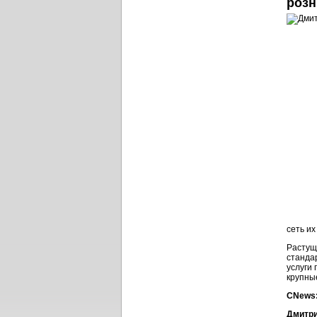
розн
сеть их
Растущ
станда
услуги
крупны
CNews:
Дмитри