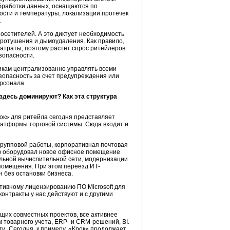
бработки данных, оснащаются по
сти и температуры, локализации протечек
.
осетителей. А это диктует необходимость
ротушения и дымоудаления. Как правило,
атраты, поэтому растет спрос ритейлеров
зопасности.
икам централизованно управлять всеми
зопасность за счет предупреждения или
рсонала.
 здесь доминируют? Как эта структура
рок» для ритейла сегодня представляет
атформы торговой системы. Сюда входит и
рупповой работы, корпоративная почтовая
тью оборудовал новое офисное помещение
льной вычислительной сети, модернизации
помещения. При этом переезд ИТ-
 без остановки бизнеса.
ативному лицензированию ПО Microsoft для
контракты у нас действуют и с другими
щих совместных проектов, все активнее
 товарного учета, ERP- и CRM-решений, BI.
ти. Сегодня, к примеру, «Крок» продолжает