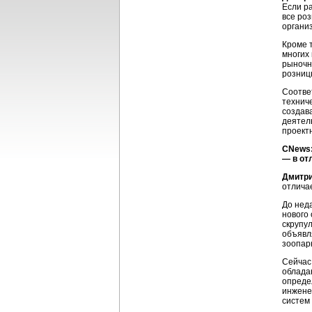
Если р
все ро
органи
Кроме 
многих
рыночн
розниц
Соотве
технич
создав
деятел
проект
CNews:
— в от
Дмитри
отлича
До нед
нового
скрупу
объявл
зоопар
Сейчас
облада
опреде
инжене
систем 