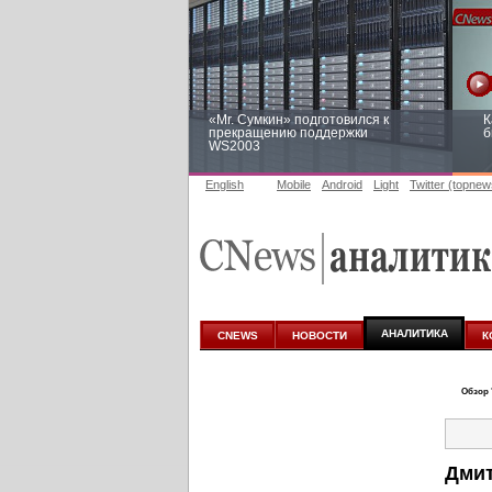
«Mr. Сумкин» подготовился к
К
прекращению поддержки
б
WS2003
English
Mobile
Android
Light
Twitter (topnew
Заоблачная оптимизация: как
Р
Faberlic изменил подход к
п
аналитике
АНАЛИТИКА
CNEWS
НОВОСТИ
К
Обзор 
Дмит