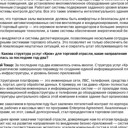
ные помещения, где установлено многомиллионное оборудование центров о
ленным стандартам. Работают системы подержания заданного уровня влажно
системы контроля доступа. Все это также элементы интеллектуального здания
но, что торговые залы магазинов должны быть комфортны и безопасны для п
зования автоматизированных систем вентиляции и кондиционирования, пожа
й торговый центр — это огромное количество арендаторов и большие энергоз
ргосберегающие технологии, а также системы обеспечения энергетической бе
о внедряются и системы диспетчеризации, позволяющие нескольким сотрудн
рными системами торгового объекта. Это позволяет не только обеспечить бе
й локализации нештатных ситуаций, но и сократить штат обслуживающего пе
 Какова структура услуг «Крок» для торговой отрасли, какие направления
лась за последние год-два?
й Токар:
За последние год-два изменилось очень многое. Структура услуг «К
практически завершенную пирамиду по созданию единой информационной пл
ь инфраструктуры, и уровень бизнес-приложений.
труктурная платформа — это инженерные сети, ЛВС, телефония, средства г
а, портал, центр обработки данных. К примеру, не так давно «Крок» полнос
ео» комплексом инженерных и информационных систем — от прокладки лока
ммуникационной инфраструктуры и телефонии до оборудования серверного 
труктуры центрального офиса этой компании в новое здание был организован
 же заказчиком в прошлом году был заключен пятилетний контракт по корпор
в, рабочих и кассовых мест по программе Enterprise Agreement. Аналогичные 
рами, но этот, самый долгосрочный, стал прецедентом в торговом секторе.
еднее время заказчики торговой отрасли, доверяющие нам по итогам предыду
ают нас на развитие направления по внедрению бизнес-приложений — систем
астили соответствующую экспертизу, усилили командный состав в этой облас