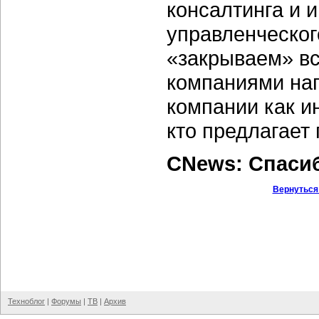
консалтинга и 
управленческог
«закрываем» в
компаниями на
компании как ин
кто предлагает 
CNews: Спаси
Вернуться
Техноблог
|
Форумы
|
ТВ
|
Архив