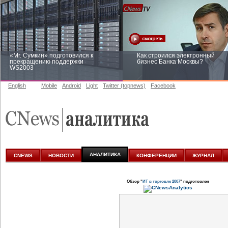
«Mr. Сумкин» подготовился к
Как строился электронный
прекращению поддержки
бизнес Банка Москвы?
WS2003
English
Mobile
Android
Light
Twitter (topnews)
Facebook
Заоблачная оптимизация: как
Рейтинг CNewsInfrastructure 20
Faberlic изменил подход к
приглашаем участвовать
аналитике
АНАЛИТИКА
CNEWS
НОВОСТИ
КОНФЕРЕНЦИИ
ЖУРНАЛ
Обзор "
ИТ в торговле 2007
" подготовлен