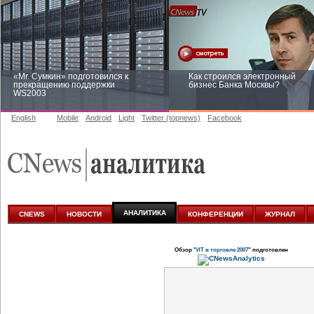
«Mr. Сумкин» подготовился к
Как строился электронный
прекращению поддержки
бизнес Банка Москвы?
WS2003
English
Mobile
Android
Light
Twitter (topnews)
Facebook
Заоблачная оптимизация: как
Рейтинг CNewsInfrastructure 20
Faberlic изменил подход к
приглашаем участвовать
аналитике
АНАЛИТИКА
CNEWS
НОВОСТИ
КОНФЕРЕНЦИИ
ЖУРНАЛ
Обзор "
ИТ в торговле 2007
" подготовлен