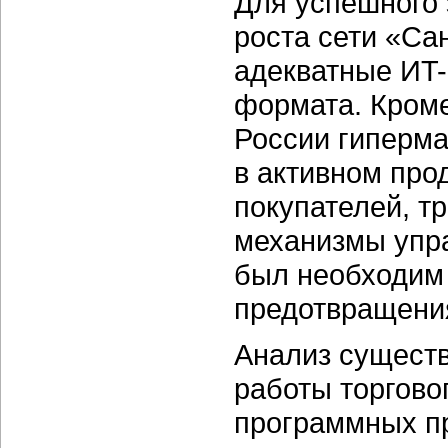
Для успешного 
роста сети «Са
адекватные ИT
формата. Кроме
России гиперма
в активном про
покупателей, т
механизмы упра
был необходим
предотвращения
Анализ сущест
работы торгово
программных пр