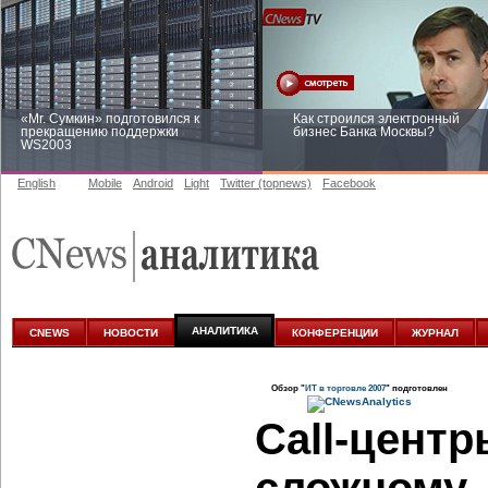
«Mr. Сумкин» подготовился к
Как строился электронный
прекращению поддержки
бизнес Банка Москвы?
WS2003
English
Mobile
Android
Light
Twitter (topnews)
Facebook
Заоблачная оптимизация: как
Рейтинг CNewsInfrastructure 20
Faberlic изменил подход к
приглашаем участвовать
аналитике
АНАЛИТИКА
CNEWS
НОВОСТИ
КОНФЕРЕНЦИИ
ЖУРНАЛ
Обзор "
ИТ в торговле 2007
" подготовлен
Call-центр