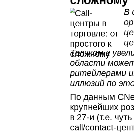
сложному
В 
ор
це
це
Толчком к увел
области может
ритейлерами и
иллюзий по эт
По данным CNew
крупнейших роз
в 27-и (т.е. чу
call/contact-ц