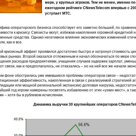
мере, у крупных игроков. Тем не менее, именно по
ежегодном рейтинге CNewsTelecom впервые с 200
уступает МТС.
фика операторского бизнеса способствует его заметно большей, по сравнен
чивости к кризису. Связисты могут, избежав накопления огромной кредитной 
венные средства. Однако негативное влияние экономических изменений отеч
ли, как и все.
й кризисный эффект проявился достаточно быстро и затронул стоимость це
вых рынках. Второй оказался отложенным и начал обозначаться по мере гло
щения расходов предприятиями, учащения случаев задержек зарплат, умень
 от связи, как и предполагалось, не отказались – но на ней все же начали экон
ом фоне обострились уже имевшиеся проблемы операторов связи – недоста
тиционная эффективность, накопленная в связи с реализуемой стратегией аг
лидации или мощной региональной экспансии) долговая нагрузка, недостаточ
йший год игроки намерены посвятить избавлению от этих «узких мест», а так
ки – хотя бы в рублевом исчислении.
Динамика выручки 30 крупнейших операторов CNewsTele