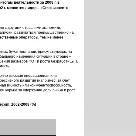
 итогам деятельности за 2008 г. в
2 г. меняется лидер – «Связьинвест»
ию с другими отраслями экономики,
нагрузки, развиваться преимущественно на
ественные операторы, тем не менее,
нных бумаг компаний, присутствующих на
бального изменения ситуации в стране –
шения размеров ФОТ и роста безработицы. В
омить.
точно высокая операционная или
рессивного развития (например, за счет
ная гибкость или конкурентоспособность.
же борьбе за удержание доли рынка и рост
com, 2002-2008 (%)