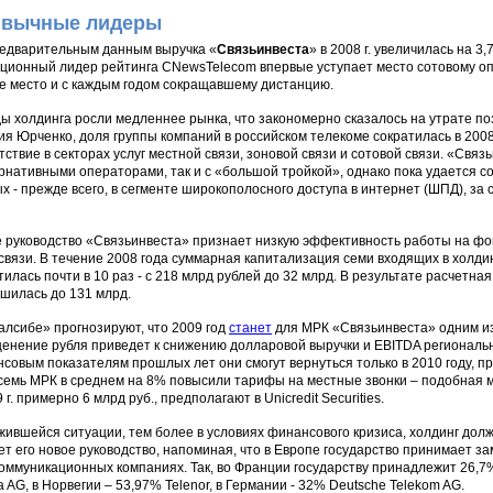
вычные лидеры
едварительным данным выручка «
Связьинвеста
» в 2008 г. увеличилась на 3
ционный лидер рейтинга CNewsTelecom впервые уступает место сотовому о
е место и с каждым годом сокращавшему дистанцию.
ы холдинга росли медленнее рынка, что закономерно сказалось на утрате по
ия Юрченко, доля группы компаний в российском телекоме сократилась в 2008 
тствие в секторах услуг местной связи, зоновой связи и сотовой связи. «Связь
рнативными операторами, так и с «большой тройкой», однако пока удается со
х - прежде всего, в сегменте широкополосного доступа в интернет (ШПД), за
 руководство «Связьинвеста» признает низкую эффективность работы на ф
 связи. В течение 2008 года суммарная капитализация семи входящих в холд
тилась почти в 10 раз - с 218 млрд рублей до 32 млрд. В результате расчетна
шилась до 131 млрд.
алсибе» прогнозируют, что 2009 год
станет
для МРК «Связьинвеста» одним из
енение рубля приведет к снижению долларовой выручки и EBITDA региональн
совым показателям прошлых лет они смогут вернуться только в 2010 году, п
е семь МРК в среднем на 8% повысили тарифы на местные звонки – подобная 
9 г. примерно 6 млрд руб., предполагают в Unicredit Securities.
жившейся ситуации, тем более в условиях финансового кризиса, холдинг долж
ет его новое руководство, напоминая, что в Европе государство принимает з
оммуникационных компаниях. Так, во Франции государству принадлежит 26,7%
ia AG, в Норвегии – 53,97% Telenor, в Германии - 32% Deutsche Telekom AG.