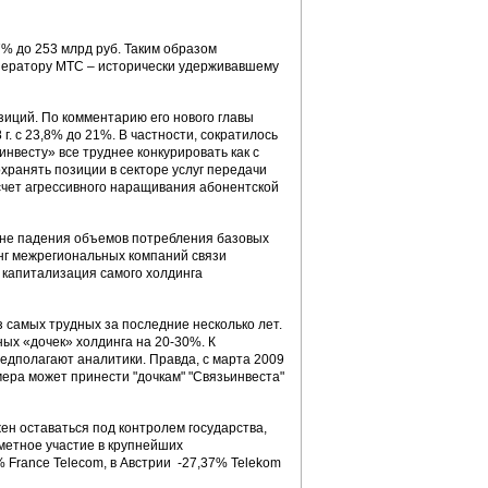
,7% до 253 млрд руб. Таким образом
ператору МТС – исторически удерживавшему
зиций. По комментарию его нового главы
г. с 23,8% до 21%. В частности, сократилось
инвесту» все труднее конкурировать как с
хранять позиции в секторе услуг передачи
 счет агрессивного наращивания абонентской
оне падения объемов потребления базовых
инг межрегиональных компаний связи
я капитализация самого холдинга
 самых трудных за последние несколько лет.
ых «дочек» холдинга на 20-30%. К
редполагают аналитики. Правда, с марта 2009
мера может принести "дочкам" "Связьинвеста"
ен оставаться под контролем государства,
аметное участие в крупнейших
 France Telecom, в Австрии -27,37% Telekom