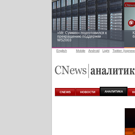
«Mr. Сумкин» подготовился к
К
прекращению поддержки
б
WS2003
English
Mobile
Android
Light
Twitter (topnew
Заоблачная оптимизация: как
Р
Faberlic изменил подход к
п
аналитике
АНАЛИТИКА
CNEWS
НОВОСТИ
К