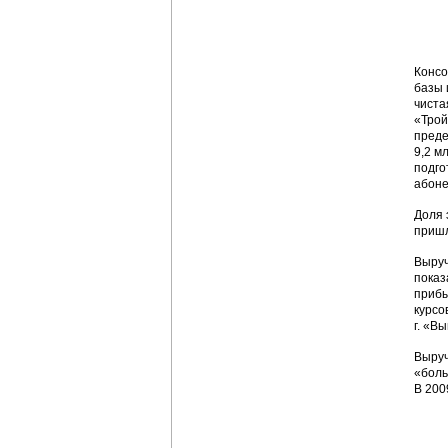
Консо
базы 
чиста
«Трой
преде
9,2 м
подго
абоне
Доля 
пришл
Выруч
показ
прибы
курсо
г. «В
Выруч
«боль
В 200