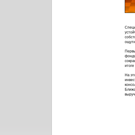
Специ
устой
собст
ощути
Первы
фондо
сокра
итоге
На эт
инвес
консо
Ближа
выруч