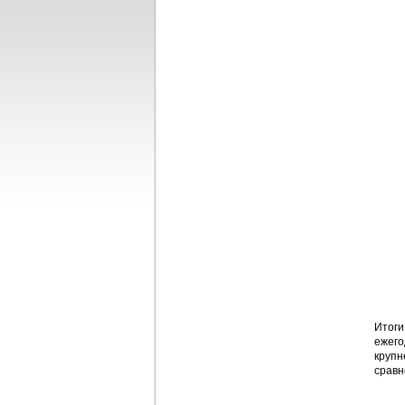
Итоги
ежего
крупн
сравн