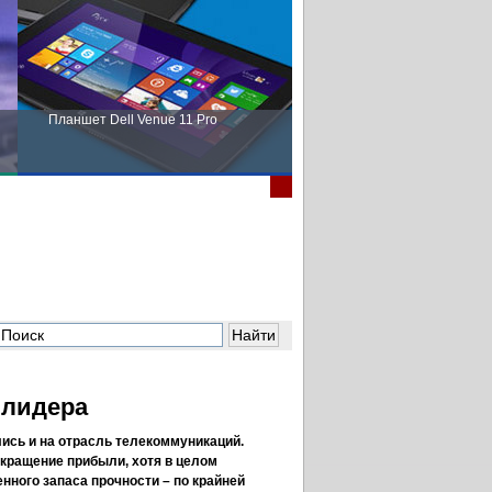
Планшет Dell Venue 11 Pro
Пора выбирать Fujitsu!
 лидера
ись и на отрасль телекоммуникаций.
кращение прибыли, хотя в целом
нного запаса прочности – по крайней