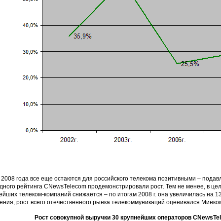
 2008 года все еще остаются для российского телекома позитивными – пода
дного рейтинга CNewsTelecom продемонстрировали рост. Тем не менее, в це
ейших телеком-компаний снижается – по итогам 2008 г. она увеличилась на 13
ения, рост всего отечественного рынка телекоммуникаций оценивался Минкомс
Рост совокупной выручки 30 крупнейших операторов CNewsTele