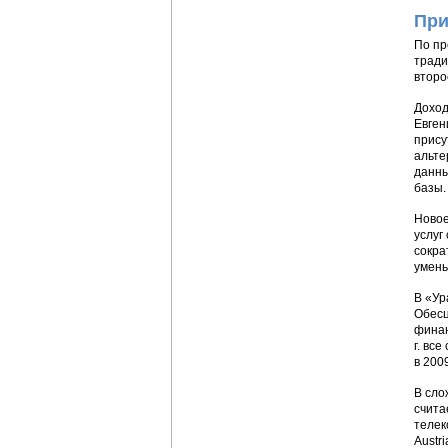
При
По пр
тради
второ
Доход
Евген
прису
альте
данны
базы.
Новое
услуг
сокра
умень
В «Ур
Обесц
финан
г. вс
в 200
В сло
счита
телек
Austr