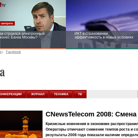
ак строился электронный
ИКТ в страховании:
изнес Банка Москвы?
эффективность в новых условиях
s)
Facebook
ейтинг CNewsInfrastructure 2015:
Информационная безопасность
риглашаем участвовать
бизнеса и госструктур: развитие в
новых условиях
ОНФЕРЕНЦИИ
ЖУРНАЛ
ТЕХНИКА
ТВ
CNewsTelecom 2008: Смена
Кризисные изменения в экономике распространил
Операторы отмечают снижение темпов роста и со
результаты 2008 года показали наличие определе