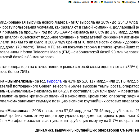
лидированная выручка нового лидера -
МТС
выросла на 20% - до 254,8 млрд 
и росту пользования услугами, как заявляют в самой компании. Долларовый 
я прибыль за прошлый год по US GAAP снизилась на 6,8% до 1,93 млрд. долларо
ке Диалог» объясняют подобное ухудшение показателей снижением активност
лами. Как бы то ни было, в 2009 году бренд МТС попал в сотню самых дорогих
лрд долл. (73 место). Также МТС занял восьмую строчку в списке крупнейших 
товленном Informa Telecoms Media (ITM) - с абонентской базой 93 млн челове
нтской базой в 83 млн человек.
этого оператора на отечественном рынке сотовой связи оценивается в 35% (пр
ось более 75%).
ка «
Вымпелкома
» за год
выросла
на 41% до $10,117 млрд - или 251,6 млрд 
ателей поглощенного Golden Telecom и более высокие темпы роста, оператор
ль «Вымпелкома» снизилась на 64,2% и составила 524 млн долл. – представ
в валют на фоне кризисных явлений в экономике. Кроме того, оператор зафикси
ымпелком» занимает седьмую позицию в списке крупнейших сотовых оператор
ка «
Мегафона
» в 2008 г. составила $7,05 млрд или 175,45 млрд руб., что на
шой тройки» лишь этому оператору удалось продемонстрировать рост чистой 
9 г. «Мегафон» рассчитывает увеличить рублевую выручку на 5-7% по сравнени
Динамика выручки 5 крупнейших операторов CNewsTele