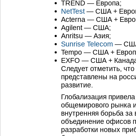
TREND — Европа;
NetTest
— США + Евро
Acterna — США + Евро
Agilent — CША;
Anritsu — Азия;
Sunrise Telecom
— США
Tempo — США + Европ
EXFO — США + Канада
Следует отметить, чт
представлены на росси
развитие.
Глобализация привела
общемирового рынка и
внутренняя борьба за 
объединение офисов пр
разработки новых при