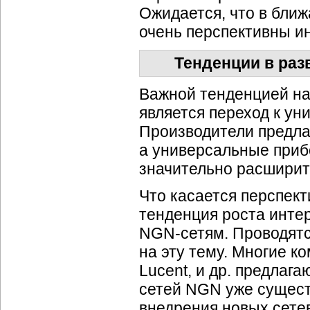
Ожидается, что в бли
очень перспективны и
Тенденции в раз
Важной тенденцией н
является переход к ун
Производители предла
а универсальные приб
значительно расширит
Что касается перспект
тенденция роста интер
NGN-сетям
. Проводят
на эту тему. Многие
ко
Lucent, и др. предлаг
сетей NGN уже сущест
внедрения новых сете