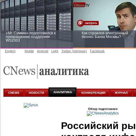
«Mr. Сумкин» подготовился к
Как строился электронный
прекращению поддержки
бизнес Банка Москвы?
WS2003
English
Mobile
Android
Light
Twitter (topnews)
Facebook
Заоблачная оптимизация: как
Рейтинг CNewsInfrastructure 20
Faberlic изменил подход к
приглашаем участвовать
аналитике
АНАЛИТИКА
CNEWS
НОВОСТИ
КОНФЕРЕНЦИИ
ЖУРНАЛ
Обзор подготовлен
Российский ры