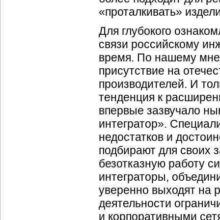
«проталкивать» издел
Для глубокого ознако
связи российскому ин
время. По нашему мне
присутствие на отече
производителей. И то
тенденция к расшире
впервые зазвучало ны
интегратор». Специа
недостатков и достои
подбирают для своих 
безотказную работу с
интеграторы, объеди
уверенно выходят на р
деятельности ограни
и корпоративными сетя