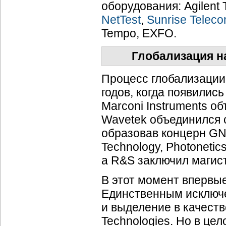
оборудования: Agilent Te
NetTest
,
Sunrise Telec
Tempo, EXFO.
Глобализация н
Процесс глобализации 
годов, когда появилис
Marconi Instruments об
Wavetek объединился c
образовав концерн GN 
Technology, Photonetic
а R&S заключил магист
В этот момент впервы
Единственным исключ
и выделение в качеств
Technologies. Но в це