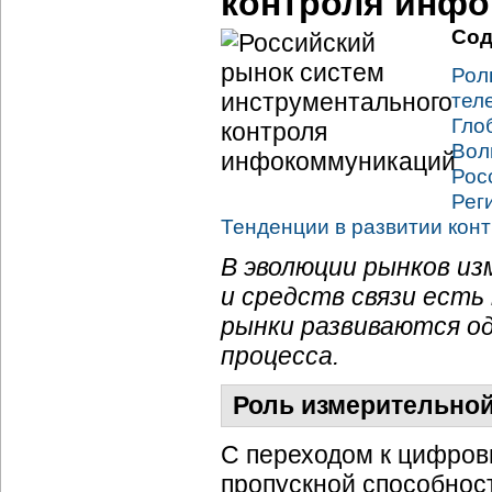
контроля инф
Сод
Рол
тел
Гло
Вол
Рос
Рег
Тенденции в развитии
кон
В эволюции рынков и
и средств связи есть
рынки развиваются о
процесса.
Роль измерительной
С переходом к цифров
пропускной способнос