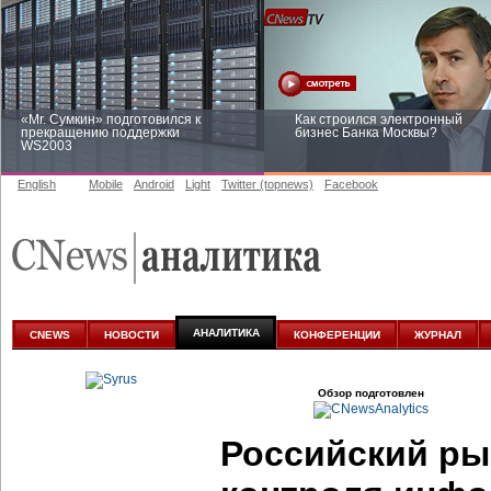
«Mr. Сумкин» подготовился к
Как строился электронный
прекращению поддержки
бизнес Банка Москвы?
WS2003
English
Mobile
Android
Light
Twitter (topnews)
Facebook
Заоблачная оптимизация: как
Рейтинг CNewsInfrastructure 20
Faberlic изменил подход к
приглашаем участвовать
аналитике
АНАЛИТИКА
CNEWS
НОВОСТИ
КОНФЕРЕНЦИИ
ЖУРНАЛ
Обзор подготовлен
Российский ры