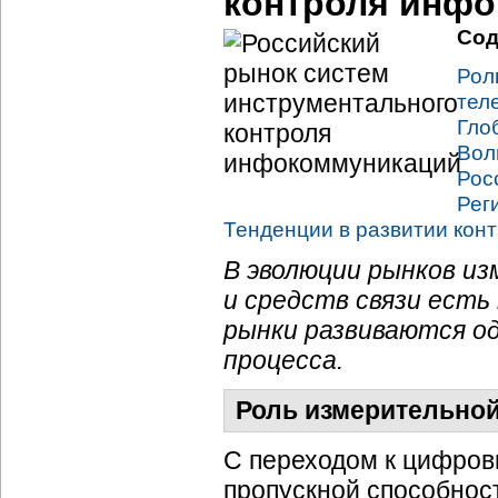
контроля инф
Сод
Рол
тел
Гло
Вол
Рос
Рег
Тенденции в развитии
кон
В эволюции рынков и
и средств связи есть
рынки развиваются о
процесса.
Роль измерительной
С переходом к цифров
пропускной способнос