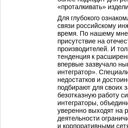
«проталкивать» издел
Для глубокого ознако
связи российскому ин
время. По нашему мне
присутствие на отече
производителей. И то
тенденция к расшире
впервые зазвучало ны
интегратор». Специа
недостатков и достои
подбирают для своих 
безотказную работу с
интеграторы, объеди
уверенно выходят на р
деятельности ограни
и корпоративными сетя