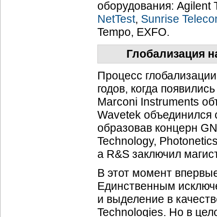
оборудования: Agilent Te
NetTest
,
Sunrise Telec
Tempo, EXFO.
Глобализация н
Процесс глобализации 
годов, когда появилис
Marconi Instruments об
Wavetek объединился c
образовав концерн GN 
Technology, Photonetic
а R&S заключил магист
В этот момент впервы
Единственным исключ
и выделение в качеств
Technologies. Но в це