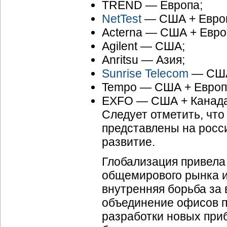
TREND — Европа;
NetTest
— США + Евро
Acterna — США + Евро
Agilent — CША;
Anritsu — Азия;
Sunrise Telecom
— США
Tempo — США + Европ
EXFO — США + Канада
Следует отметить, чт
представлены на росси
развитие.
Глобализация привела
общемирового рынка и
внутренняя борьба за 
объединение офисов пр
разработки новых при