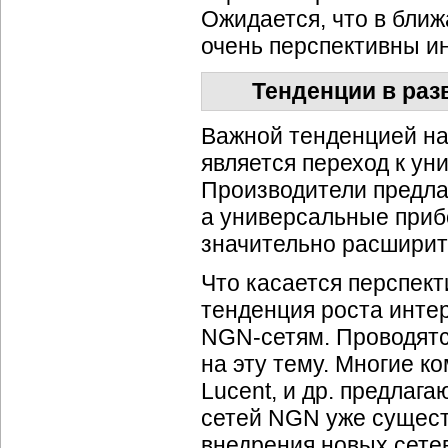
Ожидается, что в бли
очень перспективны и
Тенденции в раз
Важной тенденцией н
является переход к ун
Производители предла
а универсальные приб
значительно расширит
Что касается перспект
тенденция роста интер
NGN-сетям
. Проводят
на эту тему. Многие
ко
Lucent, и др. предлаг
сетей NGN уже сущест
внедрения новых сете