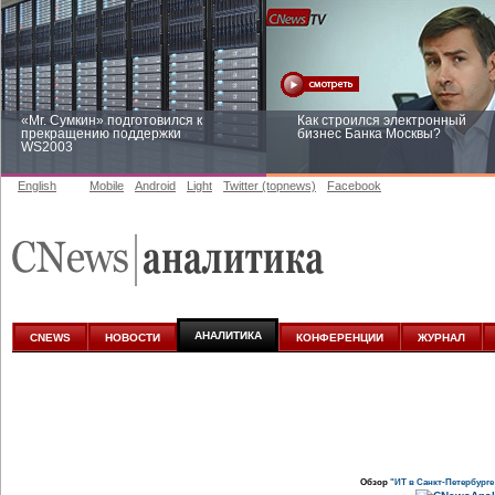
«Mr. Сумкин» подготовился к
Как строился электронный
прекращению поддержки
бизнес Банка Москвы?
WS2003
English
Mobile
Android
Light
Twitter (topnews)
Facebook
Заоблачная оптимизация: как
Рейтинг CNewsInfrastructure 20
Faberlic изменил подход к
приглашаем участвовать
аналитике
АНАЛИТИКА
CNEWS
НОВОСТИ
КОНФЕРЕНЦИИ
ЖУРНАЛ
Обзор
"ИТ в Санкт-Петербурге