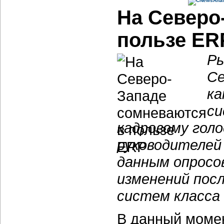
На Северо
пользе ER
Ры
Се
ка
си
кадровому голо
руководителей
данным опросо
изменений пос
систем класса
В данный моме