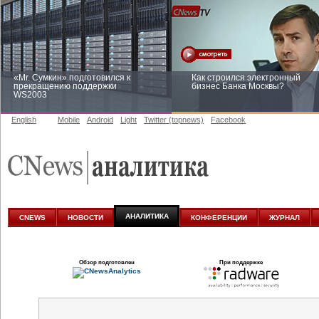
«Mr. Сумкин» подготовился к
Как строился электронный
прекращению поддержки
бизнес Банка Москвы?
WS2003
English
Mobile
Android
Light
Twitter (topnews)
Facebook
Заоблачная оптимизация: как
Рейтинг CNewsInfrastructure 20
Faberlic изменил подход к
приглашаем участвовать
аналитике
АНАЛИТИКА
CNEWS
НОВОСТИ
КОНФЕРЕНЦИИ
ЖУРНАЛ
Обзор подготовлен
При поддержке