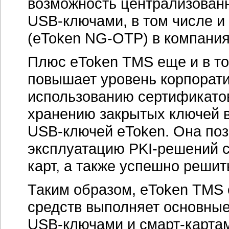
возможность централизованн
USB-ключами,
в том числе и
(
eToken NG-OTP)
в компания
Плюс eToken TMS еще и в то
повышает уровень корпорати
использованию сертификатов
хранению закрытых ключей в
USB-ключей eToken
. Она по
эксплуатацию
PKI-решений
с
карт, а также успешно реши
Таким образом, eToken TMS
средств выполняет основны
USB-ключами
и смарт-картам