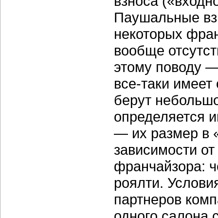
взноса («входн
Паушальные взн
некоторых фран
вообще отсутст
этому поводу —
все-таки
имеет 
берут небольшо
определяется и
— их размер в 
зависимости от
франчайзора: ч
роялти. Услови
партнеров комп
одного салона с