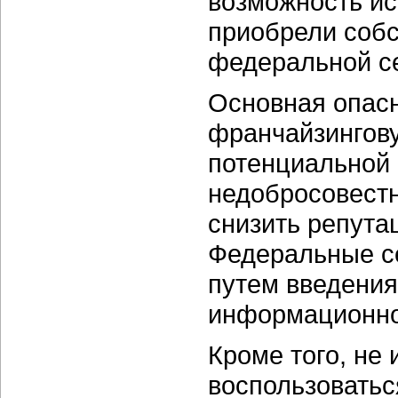
возможность ис
приобрели собс
федеральной се
Основная опас
франчайзингову
потенциальной
недобросовестн
снизить репута
Федеральные се
путем введения
информационно
Кроме того, не 
воспользоватьс