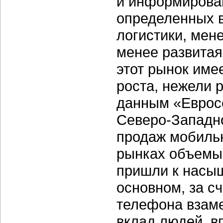
и информирован
определенных в
логистики, мен
менее развитая 
этот рынок име
роста, нежели 
данным «Евросе
Северо-Западн
продаж мобильн
рынках объемы
пришли к насыщ
основном, за с
телефона взаме
вклад людей, 