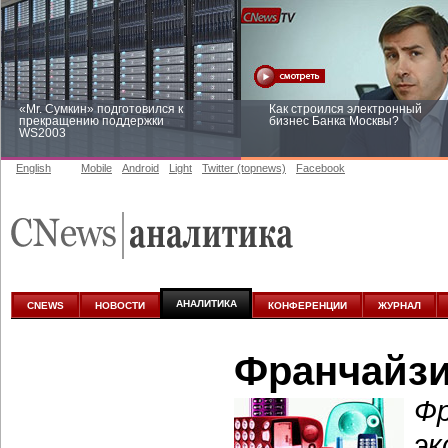
«Mr. Сумкин» подготовился к
Как строился электронный
прекращению поддержки
бизнес Банка Москвы?
WS2003
English
Mobile
Android
Light
Twitter (topnews)
Facebook
Заоблачная оптимизация: как
Рейтинг CNewsInfrastructure 20
Faberlic изменил подход к
приглашаем участвовать
аналитике
АНАЛИТИКА
CNEWS
НОВОСТИ
КОНФЕРЕНЦИИ
ЖУРНАЛ
Франчайзи
Фр
эк