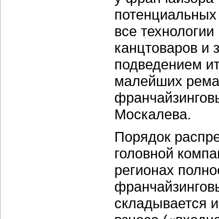
потенциальных 
все технологии
канцтоваров и 
подведением ито
малейших ремар
франчайзинговы
Москалева.
Порядок распр
головной комп
регионах полно
франчайзингов
складывается 