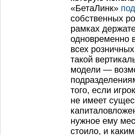
«БетаЛинк»
под
собственных ро
рамках держате
одновременно в
всех розничных
такой вертикал
модели — возмо
подразделениям
того, если игро
не имеет сущес
капиталовложен
нужное ему мест
стоило, и каки