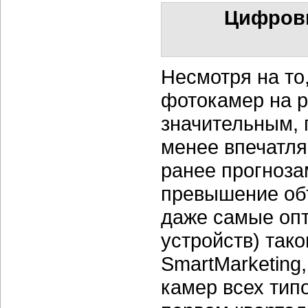
Цифровы
Несмотря на то
фотокамер на р
значительным, 
менее впечатл
ранее прогноза
превышение объ
даже самые опт
устройств) так
SmartMarketin
камер всех тип