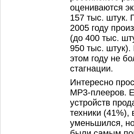
оцениваются эк
157 тыс. штук.
2005 году прои
(до 400 тыс. шт
950 тыс. штук)
этом году не б
стагнации.
Интересно про
MP3-плееров
. 
устройств прод
техники (41%), 
уменьшился, н
были самым по