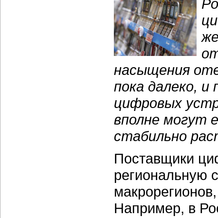
Ро
ци
же
от
насыщения оте
пока далеко, 
цифровых уст
вполне могут
стабильно рас
Поставщики ци
региональную с
макрорегионов,
Например, в Ро