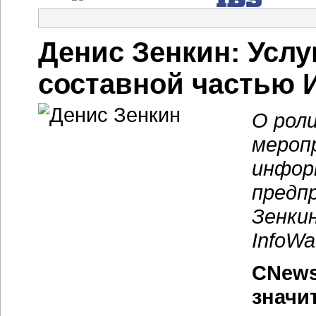
Денис Зенкин: Усл
составной частью 
О роли
мероп
инфор
предп
Зенки
InfoWa
CNews
значи