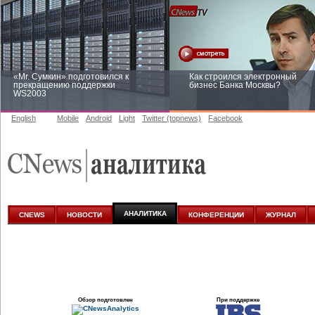
«Mr. Сумкин» подготовился к
Как строился электронный
прекращению поддержки
бизнес Банка Москвы?
WS2003
English
Mobile
Android
Light
Twitter (topnews)
Facebook
Заоблачная оптимизация: как
Рейтинг CNewsInfrastructure 20
Faberlic изменил подход к
приглашаем участвовать
аналитике
АНАЛИТИКА
CNEWS
НОВОСТИ
КОНФЕРЕНЦИИ
ЖУРНАЛ
Обзор подготовлен
При поддержке