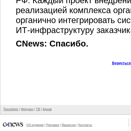
РФ. Каждый проект внедрен
реализацией комплекса орга
органично интегрировать с
ИТ-инфраструктуру
заказчик
CNews: Спасибо.
Вернуться
Техноблог
|
Форумы
|
ТВ
|
Архив
Об издании
|
Реклама
|
Вакансии
|
Контакты