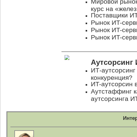
Мировой рыно
курс на «желе
Поставщики
ИТ
Рынок
ИT-серв
Рынок
ИT-серв
Рынок
ИT-серв
Аутсорсинг
ИТ-аутсорсинг
конкуренция?
ИT-аутсорсин
в
Аутстаффинг к
аутсорсинга И
Инте