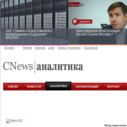
«Mr. Сумкин» подготовился к
Как строился электронный
прекращению поддержки
бизнес Банка Москвы?
WS2003
English
Mobile
Android
Light
Twitter (topnews)
Facebook
Заоблачная оптимизация: как
Рейтинг CNewsInfrastructure 20
Faberlic изменил подход к
приглашаем участвовать
аналитике
АНАЛИТИКА
CNEWS
НОВОСТИ
КОНФЕРЕНЦИИ
ЖУРНАЛ
Обзор подготовлен