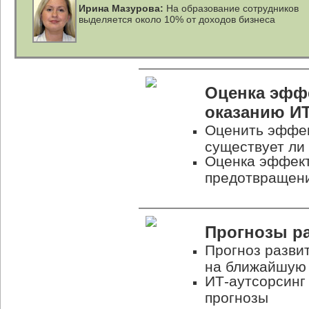
Ирина Мазурова:
На образование сотрудников
выделяется около 10% от доходов бизнеса
Оценка эфф
оказанию
ИТ
Оценить эффе
существует ли
Оценка эффек
предотвращени
Прогнозы р
Прогноз разви
на ближайшую 
ИТ-аутсорсинг
прогнозы