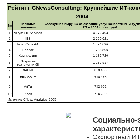
Рейтинг CNewsConsulting: Крупнейшие ИТ-кон
2004
Название
Совокупная выручка от оказания услуг консалтинга и ауди
№
компании
ИТ в 2004 г., тыс. руб.
1
Verysell IT Services
4 772 493
2
IBS
2 269 621
3
ТехноСерв А/С
1 774 696
4
Борлас
1 238 896
5
Компьюлинк
1 182 720
Открытые
6
1 163 837
технологии-98
7
ЛАНИТ
810 000
8
РБК СОФТ
746 179
9
АйТи
732 092
10
Крок
716 390
Источник: CNews Analytics, 2005
Социально-
характерис
Экспортный ИТ-