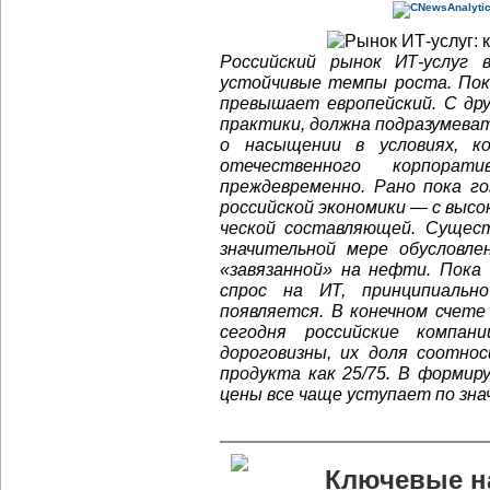
Российский рынок
ИТ-услуг
в 
устойчивые темпы роста. Пок
превышает европейский. С дру
практики, должна подразумева
о насыщении в условиях, 
отечественного корпора
преждевременно. Рано пока г
российской экономики — с выс
ческой составляющей. Сущест
значительной мере обусловле
«завязанной» на нефти. Пок
спрос на ИТ, принципиальн
появляется. В конечном счет
сегодня российские компа
дороговизны, их доля соотнос
продукта как 25/75. В форми
цены все чаще уступает по зн
Ключевые н