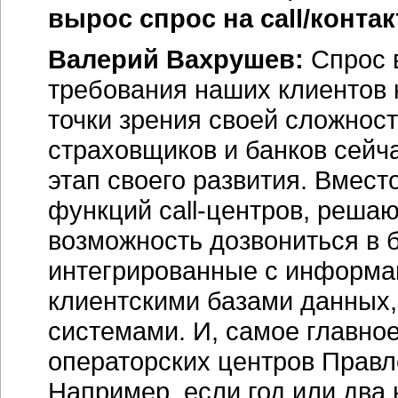
вырос спрос на call/
контак
Валерий Вахрушев:
Спрос 
требования наших клиентов 
точки зрения своей сложнос
страховщиков и банков сейч
этап своего развития. Вмест
функций call-центров, решаю
возможность дозвониться в б
интегрированные с информ
клиентскими базами данных,
системами. И, самое главно
операторских центров Правл
Например, если год или два