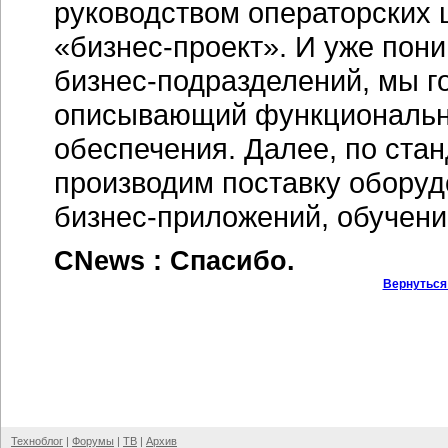
руководством операторских 
«
бизнес-проект
». И уже пон
бизнес-подразделений
, мы г
описывающий функциональ
обеспечения. Далее, по ста
производим поставку оборуд
бизнес-приложений
, обучен
CNews : Спасибо.
Вернуться
Техноблог
|
Форумы
|
ТВ
|
Архив