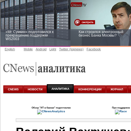
«Mr. Сумкин» подготовился к
Как строился электронный
прекращению поддержки
бизнес Банка Москвы?
WS2003
English
Mobile
Android
Light
Twitter (topnews)
Facebook
Заоблачная оптимизация: как
Рейтинг CNewsInfrastructure 20
Faberlic изменил подход к
приглашаем участвовать
аналитике
АНАЛИТИКА
CNEWS
НОВОСТИ
КОНФЕРЕНЦИИ
ЖУРНАЛ
Обзор
"ИТ в банках"
подготовлен
При поддержке