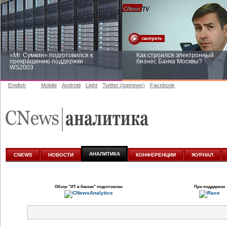
«Mr. Сумкин» подготовился к
Как строился электронный
прекращению поддержки
бизнес Банка Москвы?
WS2003
English
Mobile
Android
Light
Twitter (topnews)
Facebook
Заоблачная оптимизация: как
Рейтинг CNewsInfrastructure 20
Faberlic изменил подход к
приглашаем участвовать
аналитике
АНАЛИТИКА
CNEWS
НОВОСТИ
КОНФЕРЕНЦИИ
ЖУРНАЛ
Обзор
"ИТ в банках"
подготовлен
При поддержке