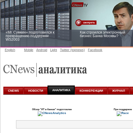
«Mr. Сумкин» подготовился к
Как строился электронный
прекращению поддержки
бизнес Банка Москвы?
WS2003
English
Mobile
Android
Light
Twitter (topnews)
Facebook
Заоблачная оптимизация: как
Рейтинг CNewsInfrastructure 20
Faberlic изменил подход к
приглашаем участвовать
аналитике
АНАЛИТИКА
CNEWS
НОВОСТИ
КОНФЕРЕНЦИИ
ЖУРНАЛ
Обзор
"ИТ в банках"
подготовлен
При поддержке