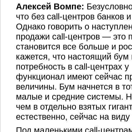
Алексей Вомпе:
Безусловно,
что без
call-центров
банков и
Однако говорить о наступлен
продажи
call-центров
— это п
становится все больше и рос
кажется, что настоящий бум 
потребность в
call-центрах
у 
функционал имеют сейчас пр
величины. Бум начнется в то
малые и средние системы. Н
чем в отдельно взятых гига
естественно, сейчас на виду
Под маленькими
call-центра