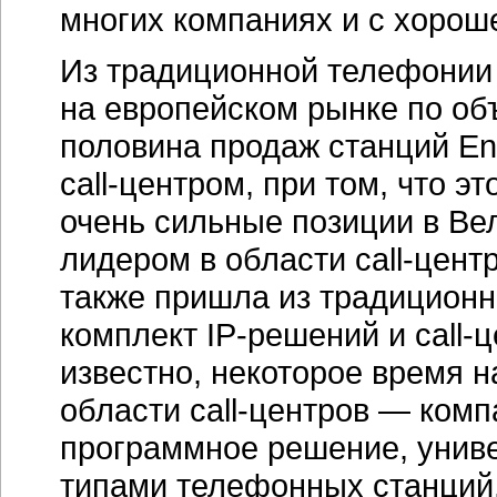
многих компаниях и с хорош
Из традиционной телефонии
на европейском рынке по о
половина продаж станций Ent
call-центром,
при том, что эт
очень сильные позиции в Ве
лидером в области
call-цент
также пришла из традиционн
комплект
IP-решений
и
call-
известно, некоторое время на
области
call-центров
— компа
программное решение, унив
типами телефонных станций