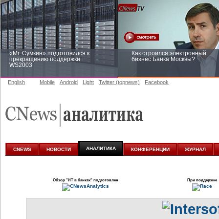
«Mr. Сумкин» подготовился к
Как строился электронный
прекращению поддержки
бизнес Банка Москвы?
WS2003
English
Mobile
Android
Light
Twitter (topnews)
Facebook
Заоблачная оптимизация: как
Рейтинг CNewsInfrastructure 20
Faberlic изменил подход к
приглашаем участвовать
аналитике
АНАЛИТИКА
CNEWS
НОВОСТИ
КОНФЕРЕНЦИИ
ЖУРНАЛ
Обзор
"ИТ в банках"
подготовлен
При поддержке