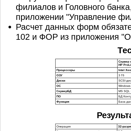
филиалов и Головного банка
приложении "Управление фи
Расчет данных форм обязате
102 и ФОР из приложения "О
Те
Сервер 
HP ProLi
Процессоры
Intel Xe
ОЗУ
3 Гб
Диски
SCSI-дис
ОС
Windows 
Сервер
БД
MS SQL S
ПО
БД Конт
Функция
База да
Результ
Операция
32-разря