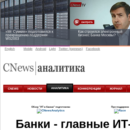
«Mr. Сумкин» подготовился к
Как строился электронный
прекращению поддержки
бизнес Банка Москвы?
WS2003
English
Mobile
Android
Light
Twitter (topnews)
Facebook
Заоблачная оптимизация: как
Рейтинг CNewsInfrastructure 20
Faberlic изменил подход к
приглашаем участвовать
аналитике
АНАЛИТИКА
CNEWS
НОВОСТИ
КОНФЕРЕНЦИИ
ЖУРНАЛ
Обзор
"ИТ в банках"
подготовлен
При поддержке
Банки - главные ИТ