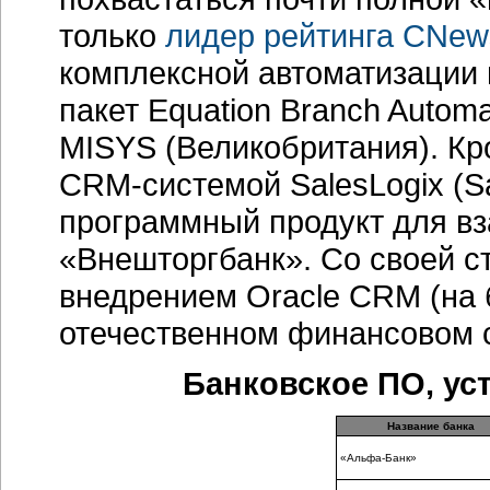
только
лидер рейтинга CNews
комплексной автоматизации 
пакет Equation Branch Autom
MISYS (Великобритания). Кро
CRM-системой
SalesLogix (S
программный продукт для в
«Внешторгбанк». Со своей с
внедрением Oracle CRM (на б
отечественном финансовом с
Банковское ПО, ус
Название банка
«Альфа-Банк»