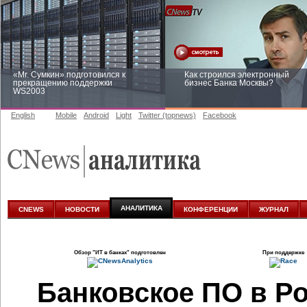
«Mr. Сумкин» подготовился к
Как строился электронный
прекращению поддержки
бизнес Банка Москвы?
WS2003
English
Mobile
Android
Light
Twitter (topnews)
Facebook
Заоблачная оптимизация: как
Рейтинг CNewsInfrastructure 20
Faberlic изменил подход к
приглашаем участвовать
аналитике
АНАЛИТИКА
CNEWS
НОВОСТИ
КОНФЕРЕНЦИИ
ЖУРНАЛ
Обзор
"ИТ в банках"
подготовлен
При поддержке
Банковское ПО в Ро