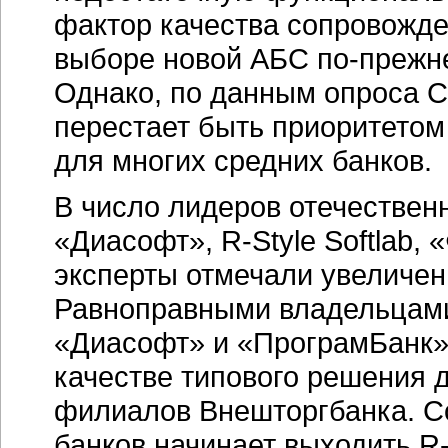
фактор качества сопровожде
выборе новой АБС
по-прежн
Однако, по данным опроса CN
перестает быть приоритетом
для многих средних банков.
В число лидеров отечествен
«Диасофт», R-Style Softlab, 
эксперты отмечали увеличе
Равноправными владельцами
«Диасофт» и «ПрограмБанк»,
качестве типового решения 
филиалов Внешторгбанка. Со
банков начинает выходить R-