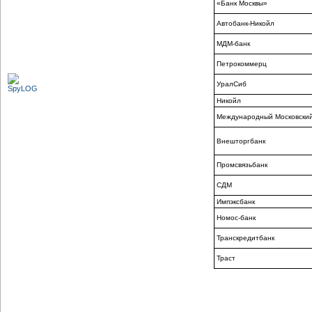
«Банк Москвы»
Автобанк-Никойл
МДМ-банк
Петрокоммерц
УралСиб
Никойл
Международный Московский
Внешторгбанк
Промсвязьбанк
СДМ
Импэксбанк
Номос-банк
Транскредитбанк
Траст