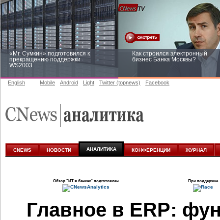
«Mr. Сумкин» подготовился к
Как строился электронный
прекращению поддержки
бизнес Банка Москвы?
WS2003
English
Mobile
Android
Light
Twitter (topnews)
Facebook
Заоблачная оптимизация: как
Рейтинг CNewsInfrastructure 20
Faberlic изменил подход к
приглашаем участвовать
аналитике
АНАЛИТИКА
CNEWS
НОВОСТИ
КОНФЕРЕНЦИИ
ЖУРНАЛ
Обзор
"ИТ в банках"
подготовлен
При поддержке
Главное в ERP: фун