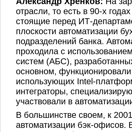
Александр Хренков:
На зар
отрасли, то есть в
90-х
годах
стоящие перед
ИТ-департам
плоскости автоматизации бу
подразделений банка. Автом
проходила с использованием
систем (АБС), разработанны
основном, функционировали 
использующих
Intel-платфор
интеграторы, специализирую
участвовали в автоматизации
В большинстве своем, к 2001
автоматизации
бэк-офисов.
В