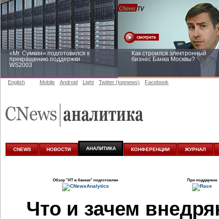
«Mr. Сумкин» подготовился к
Как строился электронный
прекращению поддержки
бизнес Банка Москвы?
WS2003
English
Mobile
Android
Light
Twitter (topnews)
Facebook
Заоблачная оптимизация: как
Рейтинг CNewsInfrastructure 20
Faberlic изменил подход к
приглашаем участвовать
аналитике
АНАЛИТИКА
CNEWS
НОВОСТИ
КОНФЕРЕНЦИИ
ЖУРНАЛ
Обзор
"ИТ в банках"
подготовлен
При поддержке
Что и зачем внедря