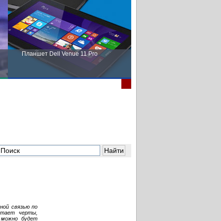
Планшет Dell Venue 11 Pro
Пора выбирать Fujitsu!
ной связью по
етает черты,
 можно будет