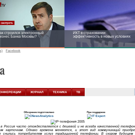
ак строился электронный
ИКТ в страховании:
изнес Банка Москвы?
эффективность в новых условиях
s)
Facebook
ейтинг CNewsInfrastructure 2015:
Информационная безопасность
риглашаем участвовать
бизнеса и госструктур: развитие в
новых условиях
ОНФЕРЕНЦИИ
ЖУРНАЛ
ТЕХНИКА
ТВ
Обозрение подготовлено
При поддержке
 в Россия часто отождествляется с дешевой и не всегда качественной телефон
ным карточкам. Однако времена меняются, и этот вид коммуникаций приобр
е снились потребителям услуг традиционной телефонии. В скором будущем