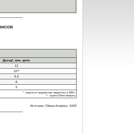
висов
Доход*,
млн. долл.
12
10**
6,5
6
5
* - выручка от продажи карт предоплаты в 2004 г.
** - оценка CNews Analytics
Источник: CNews Analytics, 2005