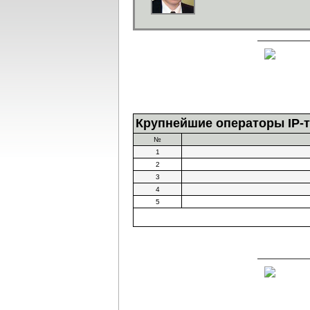
Крупнейшие операторы IP-
№
1
2
3
4
5