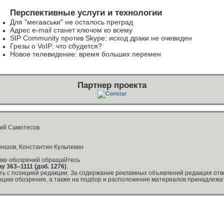
Перспективные услуги и технологии
Для "мегааськи" не осталось преград
Адрес e-mail станет ключом ко всему
SIP Community против Skype: исход драки не очевиден
Грезы о VoIP: что сбудется?
Новое телевидение: время больших перемен
Партнер проекта
ний Самотесов
ншов, Константин Кульпекин
овке обозрений обращайтесь
ну
363–1111 (доб. 1276)
.
ть с позицией редакции. За содержание рекламных объявлений редакция отве
ацию обозрения, а также на подбор и расположение материалов принадлежа