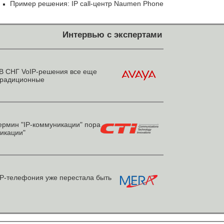
Пример решения: IP call-центр Naumen Phone
Интервью с экспертами
В СНГ VoIP-решения все еще
традиционные
рмин "IP-коммуникации" пора
икации"
P-телефония уже перестала быть