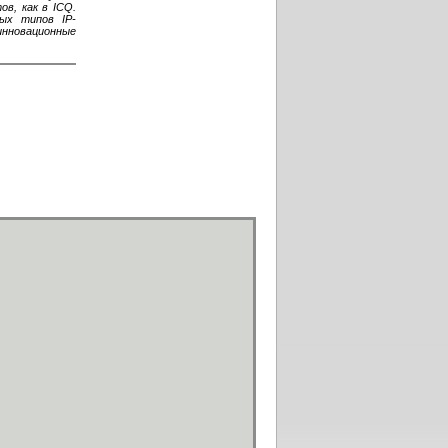
в, как в ICQ.
ых типов IP-
инновационные