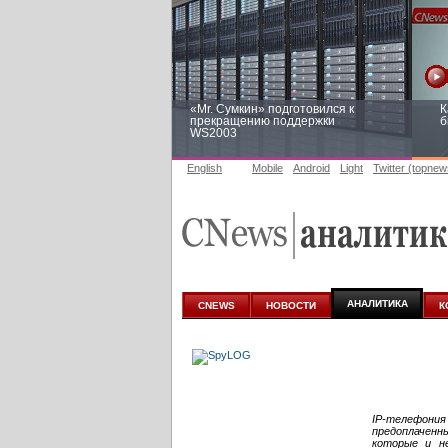
«Mr. Сумкин» подготовился к
К
прекращению поддержки
б
WS2003
English
Mobile
Android
Light
Twitter (topnew
Заоблачная оптимизация: как
Р
Faberlic изменил подход к
п
аналитике
АНАЛИТИКА
CNEWS
НОВОСТИ
К
IP-телефония
предоплачен
которые и н