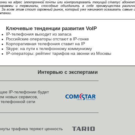
онки на адрес электронной почты или контролировать текущий статус абоненто
ограммы и терминалы, способные объединить в себе преимущества различн
. За всем этим стоит огромный рынок, который уже начинают осваивать самые 
мпании.
Ключевые тенденции развития VoIP
IP-телефония выходит из запаса
Российские операторы отстают в IP-гонке
Корпоративная телефония ставит на IP
Skype: на пути к телефонному коммунизму
IP-операторы: рейтинг тарифов на звонки из Москвы
Интервью с экспертами
щее IP-телефонии будет
ем новых сервисов,
 телефонной сети
нуты трафика теряют ценность