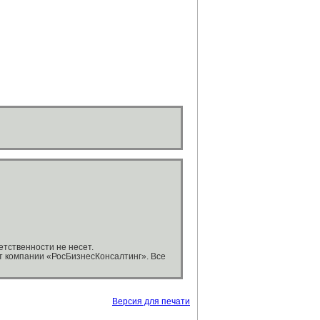
тственности не несет.
т компании «РосБизнесКонсалтинг». Все
Версия для печати