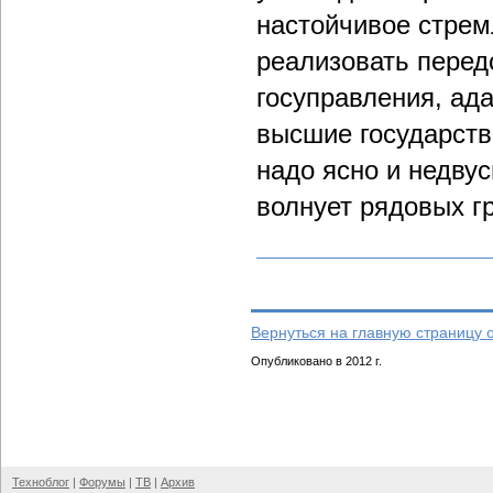
настойчивое стрем
реализовать перед
госуправления, ад
высшие государств
надо ясно и недву
волнует рядовых г
Вернуться на главную страницу 
Опубликовано в 2012 г.
Техноблог
|
Форумы
|
ТВ
|
Архив