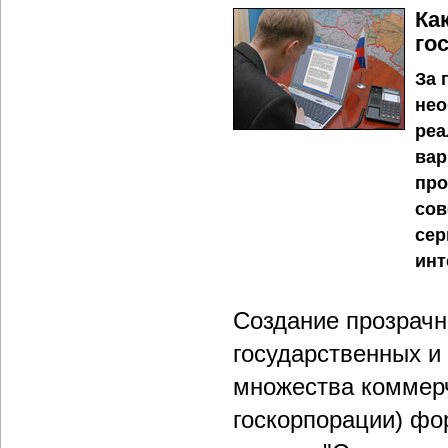
Ка
го
За 
нео
реа
вар
про
сов
сер
инт
Создание прозрач
государственных и
множества коммерч
госкорпорации) фо