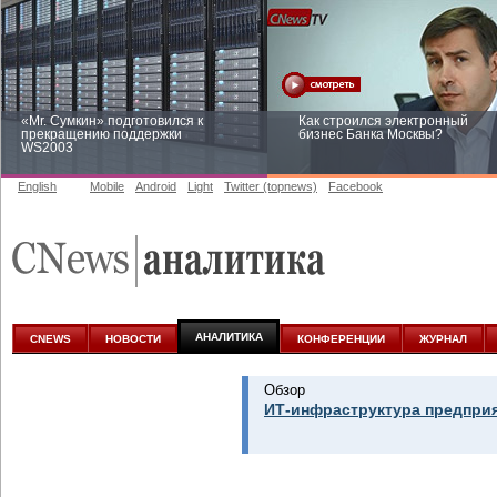
«Mr. Сумкин» подготовился к
Как строился электронный
прекращению поддержки
бизнес Банка Москвы?
WS2003
English
Mobile
Android
Light
Twitter (topnews)
Facebook
Заоблачная оптимизация: как
Рейтинг CNewsInfrastructure 20
Faberlic изменил подход к
приглашаем участвовать
аналитике
АНАЛИТИКА
CNEWS
НОВОСТИ
КОНФЕРЕНЦИИ
ЖУРНАЛ
Обзор
ИТ-инфраструктура предприя