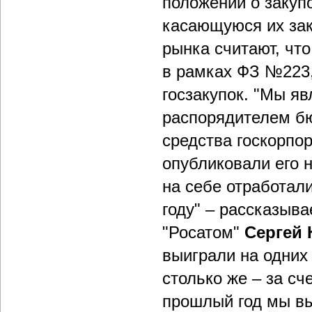
положений о закуп
касающуюся их зак
рынка считают, чт
в рамках ФЗ №223
госзакупок. "Мы я
распорядителем бю
средства госкорпо
опубликовали его 
на себе отработал
году" – рассказыв
"Росатом"
Сергей 
выиграли на одних
столько же – за сч
прошлый год мы вы