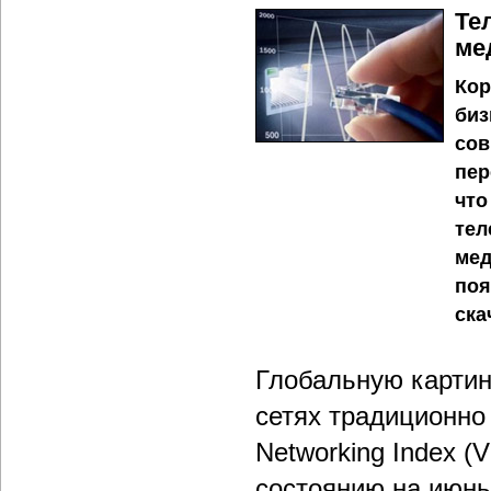
Те
ме
Кор
биз
сов
пер
что
тел
мед
поя
ска
Глобальную картин
сетях традиционно 
Networking Index (
состоянию на июнь 