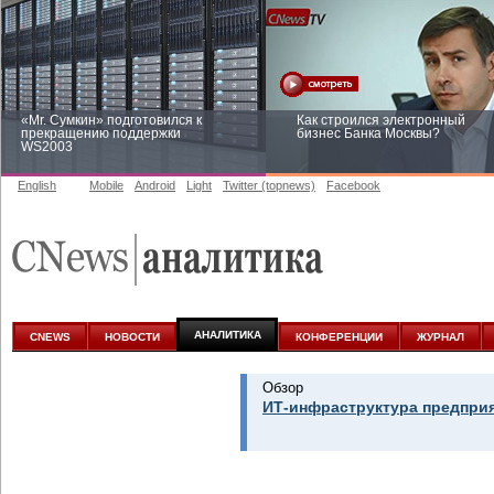
«Mr. Сумкин» подготовился к
Как строился электронный
прекращению поддержки
бизнес Банка Москвы?
WS2003
English
Mobile
Android
Light
Twitter (topnews)
Facebook
Заоблачная оптимизация: как
Рейтинг CNewsInfrastructure 20
Faberlic изменил подход к
приглашаем участвовать
аналитике
АНАЛИТИКА
CNEWS
НОВОСТИ
КОНФЕРЕНЦИИ
ЖУРНАЛ
Обзор
ИТ-инфраструктура предприя