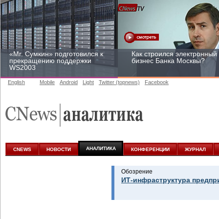
«Mr. Сумкин» подготовился к
Как строился электронный
прекращению поддержки
бизнес Банка Москвы?
WS2003
English
Mobile
Android
Light
Twitter (topnews)
Facebook
Заоблачная оптимизация:
Рейтинг CNewsInfrastructur
как Faberlic изменил подход
2015: приглашаем
к аналитике
участвовать
АНАЛИТИКА
CNEWS
НОВОСТИ
КОНФЕРЕНЦИИ
ЖУРНАЛ
Обозрение
ИТ-инфраструктура предпр