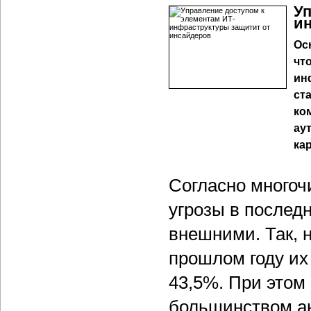
Уп
ин
Ос
чт
ин
ст
ко
ау
кар
Согласно многоч
угрозы в послед
внешними. Так, 
прошлом году их
43,5%. При этом
большинством ан