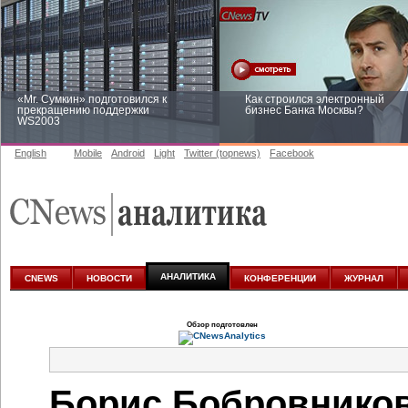
«Mr. Сумкин» подготовился к
Как строился электронный
прекращению поддержки
бизнес Банка Москвы?
WS2003
English
Mobile
Android
Light
Twitter (topnews)
Facebook
Заоблачная оптимизация: как
Рейтинг CNewsInfrastructure 20
Faberlic изменил подход к
приглашаем участвовать
аналитике
АНАЛИТИКА
CNEWS
НОВОСТИ
КОНФЕРЕНЦИИ
ЖУРНАЛ
Обзор подготовлен
Борис Бобровников