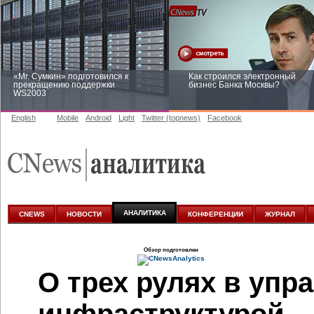
«Mr. Сумкин» подготовился к
Как строился электронный
прекращению поддержки
бизнес Банка Москвы?
WS2003
English
Mobile
Android
Light
Twitter (topnews)
Facebook
Заоблачная оптимизация: как
Рейтинг CNewsInfrastructure 20
Faberlic изменил подход к
приглашаем участвовать
аналитике
АНАЛИТИКА
CNEWS
НОВОСТИ
КОНФЕРЕНЦИИ
ЖУРНАЛ
Обзор подготовлен
О трех рулях в упр