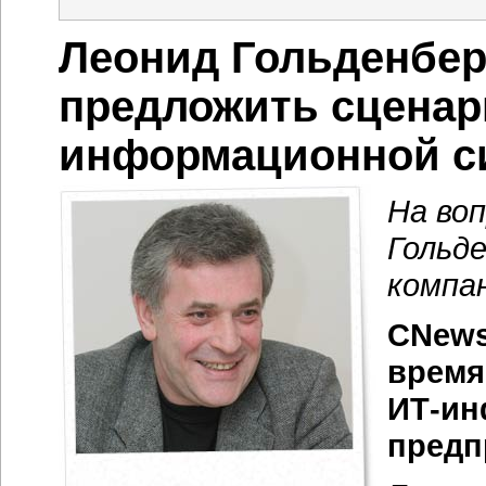
Леонид Гольденбер
предложить сценар
информационной с
На во
Гольд
компа
CNews
время
ИТ-ин
предп