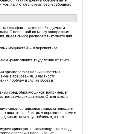
ойного питания должны обеспечивать
ктуры являются системы бесперебойного
тных шкафов, а также необходимости
олки. С поправкой на массу аппаратных
ия, имеет смысл располагать комнату для
овых мощностей — в перспективе
ном крыле здания. И удаленно от таких
ции предполагают наличие системы
енные требования. В частности,
ния проблем в случае сбоев в
вных сред, образующихся, например, в
оответствующих датчиков. Отвод воды в
ную связь, организовать каналы передачи
ена к достаточно быстрым переключениями и
надежным, помехоустойчивым, а также
ммуникационную составляющую, но и под
которое обеспечит наращивание