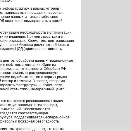
истемы.
 инфраструктуру, в рамках которой
ры, занимаемые площади и персонал.
ение данных, а также стабильное
ЦОД позволяют поддерживать высокий
 осознавшие необходимость в оптимизации
 их владения. Пример здесь, как и в
ения издержек. Кроме того, централизация
упнения их бизнеса росла потребность в
создания ЦОД (примерная стоимость
ть центры обработки данных традиционные
 и нефтяные компании. Один из
реализовал, в частности, Сбербанк РФ,
 территориально-распределенную
зчиками подобных систем в первых рядах
й сектор и телеком. В последнее время
ировать госструктуры — в частности,
енной статистики, Федеральный центр
тся множество разноплановых задач.
анных, устанавливаются серверы,
вычислений. Обеспечивается
создается соответствующая
руктура, поддерживается бесперебойное
контроль и пожарная безопасность.
истемы хранения данных, к которым