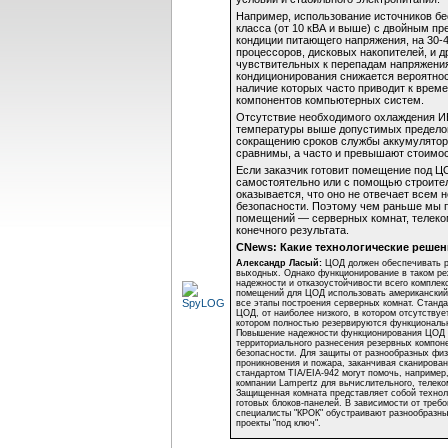
Например, использование источников бе
класса (от 10 кВА и выше) с двойным п
кондиции питающего напряжения, на
30-
процессоров, дисковых накопителей, и д
чувствительных к перепадам напряжения
кондиционирования снижается вероятнос
наличие которых часто приводит к врем
компонентов компьютерных систем.
Отсутствие необходимого охлаждения ИБ
температуры выше допустимых пределов
сокращению сроков службы аккумуляторны
сравнимы, а часто и превышают стоимос
Если заказчик готовит помещение под Ц
самостоятельно или с помощью строител
оказывается, что оно не отвечает всем
безопасности. Поэтому чем раньше мы 
помещений — серверных комнат, телеко
конечного результата.
CNews: Какие технологические решен
Александр Ласый:
ЦОД должен обеспечивать ра
выходных. Однако функционирование в таком ре
надежности и отказоустойчивости всего компле
помещений для ЦОД использовать американский
все этапы построения серверных комнат. Станд
ЦОД, от наиболее низкого, в котором отсутствуе
котором полностью резервируются функциональ
Повышение надежности функционирования ЦОД м
территориального разнесения резервных компон
безопасности. Для защиты от разнообразных физ
проникновения и пожара, заканчивая сканирован
стандартом
TIA/EIA-942
могут помочь, например
компании Lampertz для вычислительного, телеко
Защищенная комната представляет собой техно
готовых
блоков-панелей
. В зависимости от треб
специалисты "КРОК" обустраивают разнообразны
проекты "под ключ".