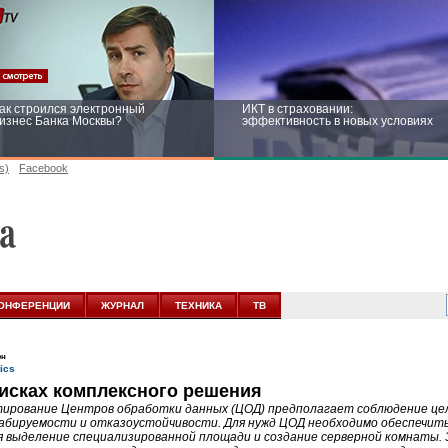
ак строился электронный
ИКТ в страховании:
изнес Банка Москвы?
эффективность в новых условиях
s)
Facebook
ейтинг CNewsInfrastructure 2015:
Информационная безопасность
риглашаем участвовать
бизнеса и госструктур: развитие в
новых условиях
ОНФЕРЕНЦИИ
ЖУРНАЛ
ТЕХНИКА
ТВ
ен
исках комплексного решения
ирование Центров обработки данных (ЦОД) предполагает соблюдение цело
бируемости и отказоустойчивости. Для нужд ЦОД необходимо обеспечи
я выделение специализированной площади и создание серверной комнаты.