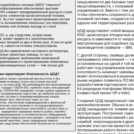
предъявляется два базовых тре
сперебойного питания (ИБП) "тяжелого"
масштабируемости, с поправкой 
реобразованием обеспечивает высокие
управляемости. Вместе с тем, 
40%
снижает преждевременный выход из строя
чтобы обеспечить сохранность 
ругих элементов вычислительной техники,
основной системы, создаются с
. За счет грамотного проектирования систем
ть возникновения локальных зон перегрева,
идеале они территориально раз
енному или полному выходу из строя
ЦОД представляет собой мощный 
RISC-архитектуре
Аппаратные к
П, и, как следствие, возрастание
, может привести к значительному
ресурсы в зависимости от нагру
х батарей (в два и более раз). А они по цене
виртуализации для подобных за
ть самого источника электроэнергии.
производители серверов — IBM,
ОД без привлечения системного интегратора,
ьных проектных команд, то часто
С другой стороны, серверы долж
 необходимым требованиям инженерной
программного обеспечения — т.е
привлекаемся к проектированию инженерных
установленных на одной и той ж
ммуникационных узлов — тем лучше для
работают под управлением про
популярность начинает завоевыв
ия гарантируют безопасность ЦОД?
может использоваться в решении
боту бизнес-приложений круглосуточно и без
рынке недавно появилось ПО Micr
жиме возможно только при условии высокой
разработчиком партнерского со
кса системы ЦОД. Мы рекомендуем при проектировании
 стандарт
TIA/EIA-942,
наиболее полно описывающий
64-разрядная
платформа Window
арт
TIA/EIA-942
определяет четыре уровня надежности
(совместный проект HP и Intel).
т резервирование подсистем, до наиболее высокого, в
ные системы и телекоммуникационные каналы.
ожет быть обеспечено также за счет
Создание ЦОД предполагает пр
ентов, обеспечения информационной и физической
жизнеобеспечения. Обычно в их с
ических угроз (начиная от несанкционированного
ием электромагнитных излучений) в соответствии со
ЦОД) закладывается, помимо цен
, защищенные серверные комнаты (safety chamber)
эксплуатации. Построение таких 
ммуникационного и вспомогательного оборудования.
официальных согласований с р
логичную модульную конструкцию, строящуюся на базе
ований заказчика, такую защищенную комнату
службой, энергонадзором и дру
ми средствами обеспечения безопасности и реализуют
наличие этих систем является 
беспрерывную работу
бизнес-п