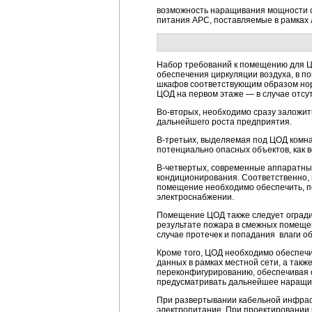
возможность наращивания мощности 
питания APC, поставляемые в рамках л
Набор требований к помещению для Ц
обеспечения циркуляции воздуха, в п
шкафов соответствующим образом норм
ЦОД на первом этаже — в случае отсут
Во-вторых
, необходимо сразу заложи
дальнейшего роста предприятия.
В-третьих
, выделяемая под ЦОД комна
потенциально опасных объектов, как 
В-четвертых
, современные аппаратны
кондиционирования. Соответственно,
помещение необходимо обеспечить, п
электроснабжении.
Помещение ЦОД также следует оградит
результате пожара в смежных помещен
случае протечек и попадания влаги о
Кроме того, ЦОД необходимо обеспеч
данных в рамках местной сети, а так
переконфигурированию, обеспечивая 
предусматривать дальнейшее наращив
При развертывании кабельной инфрас
электропитание. При проектировании