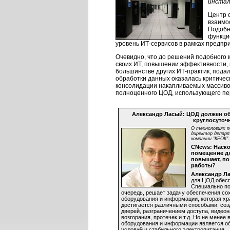
инстал
Центр 
взаимо
Подобн
функци
уровень
ИТ-сервисов
в рамках предпр
Очевидно, что до решений подобного
своих ИТ, повышении эффективности, н
большинстве других
ИТ-практик
, пода
обработки данных оказалась критиче
консолидации накапливаемых массив
полноценного ЦОД, использующего пе
Александр Ласый: ЦОД должен о
круглосуточ
О технологиях п
директор депар
компании "КРОК".
CNews: Наск
помещение дл
повышает, по
работы?
Александр Л
для ЦОД обесп
Специально по
очередь, решает задачу обеспечения со
оборудования и информации, которая хр
достигается различными способами: соз
дверей, разграничением доступа, виде
возгорания, протечек и т.д. Но не мене
оборудования и информации является о
условий и стабильного электропитания.