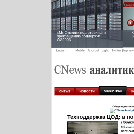
«Mr. Сумкин» подготовился к
К
прекращению поддержки
б
WS2003
English
Mobile
Android
Light
Twitter (topnew
Заоблачная оптимизация: как
Р
Faberlic изменил подход к
п
аналитике
АНАЛИТИКА
CNEWS
НОВОСТИ
К
Обзор подготовл
Техподдержка ЦОД: в по
Проект
масшта
включа