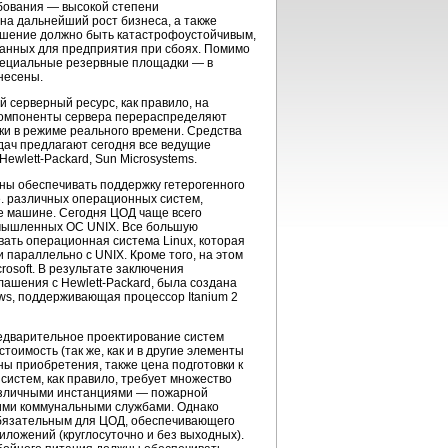
бования — высокой степени
на дальнейший рост бизнеса, а также
решение должно быть катастрофоустойчивым,
данных для предприятия при сбоях. Помимо
пециальные резервные площадки — в
несены.
серверный ресурс, как правило, на
омпоненты сервера перераспределяют
зки в режиме реального времени. Средства
дач предлагают сегодня все ведущие
Hewlett-Packard
, Sun Microsystems.
ны обеспечивать поддержку гетерогенного
. различных операционных систем,
е машине. Сегодня ЦОД чаще всего
мышленных ОС UNIX. Все большую
ать операционная система Linux, которая
 параллельно с UNIX. Кроме того, на этом
osoft. В результате заключения
глашения с
Hewlett-Packard
, была создана
s, поддерживающая процессор Itanium 2
едварительное проектирование систем
тоимость (так же, как и в другие элементы
ы приобретения, также цена подготовки к
систем, как правило, требует множество
азличными инстанциями — пожарной
гими коммунальными службами. Однако
обязательным для ЦОД, обеспечивающего
риложений
(круглосуточно и без выходных).