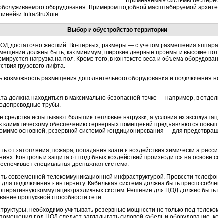
Применяемые системы беспереб
обслуживаемого оборудования. Примером подобной масштабируемой архите
инейки InfraStruXure.
Выбор и обустройство территории
ОД достаточно жесткий.
Во-первых
, размеры — с учетом размещения аппара
омещении должны быть, как минимум, широкие дверные проемы и высокие пот
ируется нагрузка на пол. Кроме того, в контексте веса и объема оборудован
ствия грузового лифта.
ть возможность размещения дополнительного оборудования и подключения н
та должна находиться в максимально безопасной точке — например, в отдель
водопроводные трубы.
е средства испытывают большие тепловые нагрузки, а условия их эксплуата
 к климатическому обеспечению серверных помещений предъявляются повыш
омимо основной, резервной системой кондиционирования — для предотвраще
ь от затопления, пожара, попадания влаги и воздействия химически агресси
иях. Контроль и защита от подобных воздействий производится на основе с
беспечивает специальная дренажная система.
ить современной телекоммуникационной инфраструктурой. Провести телефон
же для подключения к интернету. Кабельная система должна быть приспособл
оперативную коммутацию различных систем. Решение для ЦОД должно быть 
ание пропускной способности сети.
труктуры, необходимо учитывать резервные мощности не только под телеко
 помещения под ЦОД следует закладывать силовой кабель и оборудование, 