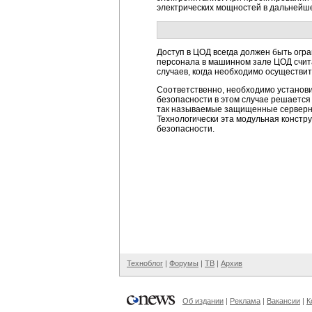
электрических мощностей в дальнейш
Доступ в ЦОД всегда должен быть огра
персонала в машинном зале ЦОД счит
случаев, когда необходимо осуществи
Соответственно, необходимо установ
безопасности в этом случае решается
так называемые защищенные серверны
Технологически эта модульная констр
безопасности.
Техноблог
|
Форумы
|
ТВ
|
Архив
Об издании
|
Реклама
|
Вакансии
|
К