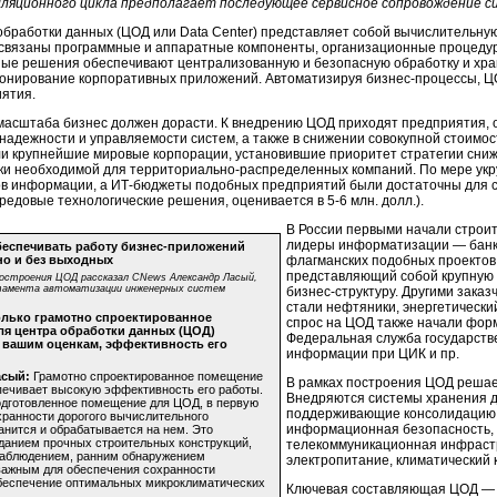
ляционного цикла предполагает последующее сервисное сопровождение с
обработки данных (ЦОД или Data Center) представляет собой вычислительную
связаны программные и аппаратные компоненты, организационные процеду
ые решения обеспечивают централизованную и безопасную обработку и хран
онирование корпоративных приложений. Автоматизируя
бизнес-процессы
, 
иятия.
 масштаба бизнес должен дорасти. К внедрению ЦОД приходят предприятия,
адежности и управляемости систем, а также в снижении совокупной стоимости
ли крупнейшие мировые корпорации, установившие приоритет стратегии сниж
ски необходимой для
территориально-распределенных
компаний. По мере укр
ов информации, а
ИТ-бюджеты
подобных предприятий были достаточны для 
редовые технологические решения, оценивается в
5-6 млн.
долл.).
В России первыми начали строи
лидеры информатизации — банки
беспечивать работу
бизнес-приложений
но и без выходных
флагманских подобных проектов 
представляющий собой крупную
остроения ЦОД рассказал CNews Александр Ласый,
тамента автоматизации инженерных систем
бизнес-структуру
. Другими зака
стали нефтяники, энергетически
олько грамотно спроектированное
спрос на ЦОД также начали форм
я центра обработки данных (ЦОД)
Федеральная служба государств
 вашим оценкам, эффективность его
информации при ЦИК и пр.
асый:
Грамотно спроектированное помещение
В рамках построения ЦОД решае
ечивает высокую эффективность его работы.
Внедряются системы хранения д
дготовленное помещение для ЦОД, в первую
поддерживающие консолидацию 
хранности дорогого вычислительного
информационная безопасность, 
анится и обрабатывается на нем. Это
данием прочных строительных конструкций,
телекоммуникационная инфраст
онаблюдением, ранним обнаружением
электропитание, климатический 
е важным для обеспечения сохранности
беспечение оптимальных микроклиматических
Ключевая составляющая ЦОД — с