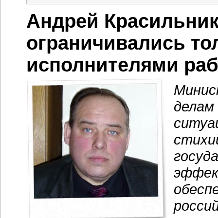
Андрей Красильник
ограничивались то
исполнителями раб
Минис
делам
ситуа
стихи
госуд
эффек
обесп
россий