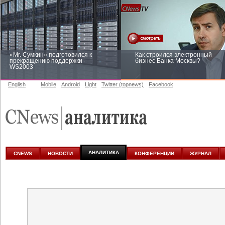
«Mr. Сумкин» подготовился к
Как строился электронный
прекращению поддержки
бизнес Банка Москвы?
WS2003
English
Mobile
Android
Light
Twitter (topnews)
Facebook
Заоблачная оптимизация: как
Рейтинг CNewsInfrastructure 20
Faberlic изменил подход к
приглашаем участвовать
аналитике
АНАЛИТИКА
CNEWS
НОВОСТИ
КОНФЕРЕНЦИИ
ЖУРНАЛ