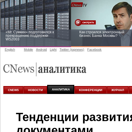
«Mr. Сумкин» подготовился к
Как строился электронный
прекращению поддержки
бизнес Банка Москвы?
WS2003
English
Mobile
Android
Light
Twitter (topnews)
Facebook
Заоблачная оптимизация: как
Рейтинг CNewsInfrastructure 20
Faberlic изменил подход к
приглашаем участвовать
аналитике
АНАЛИТИКА
CNEWS
НОВОСТИ
КОНФЕРЕНЦИИ
ЖУРНАЛ
Тенденции развити
документами